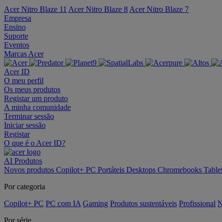
Acer Nitro Blaze 11
Acer Nitro Blaze 8
Acer Nitro Blaze 7
Empresa
Ensino
Suporte
Eventos
Marcas Acer
Acer ID
O meu perfil
Os meus produtos
Registar um produto
A minha comunidade
Terminar sessão
Iniciar sessão
Registar
O que é o Acer ID?
AI
Produtos
Novos produtos
Copilot+ PC
Portáteis
Desktops
Chromebooks
Table
Por categoria
Copilot+ PC
PC com IA
Gaming
Produtos sustentáveis
Profissional
N
Por série