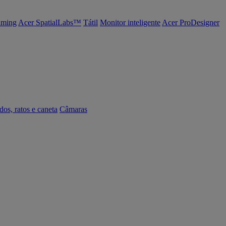
ming
Acer SpatialLabs™
Tátil
Monitor inteligente
Acer ProDesigner
dos, ratos e caneta
Câmaras