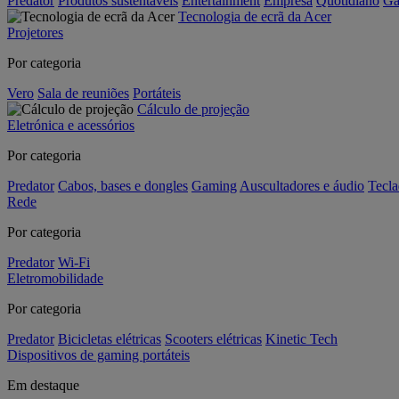
Predator
Produtos sustentáveis
Entertainment
Empresa
Quotidiano
Ga
Tecnologia de ecrã da Acer
Projetores
Por categoria
Vero
Sala de reuniões
Portáteis
Cálculo de projeção
Eletrónica e acessórios
Por categoria
Predator
Cabos, bases e dongles
Gaming
Auscultadores e áudio
Tecla
Rede
Por categoria
Predator
Wi-Fi
Eletromobilidade
Por categoria
Predator
Bicicletas elétricas
Scooters elétricas
Kinetic Tech
Dispositivos de gaming portáteis
Em destaque