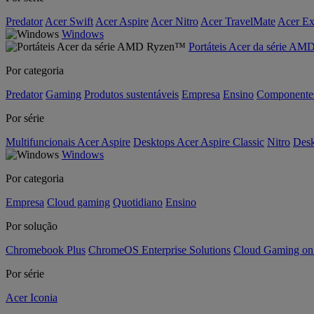
Predator
Acer Swift
Acer Aspire
Acer Nitro
Acer TravelMate
Acer Ex
Windows
Portáteis Acer da série A
Por categoria
Predator
Gaming
Produtos sustentáveis
Empresa
Ensino
Componente
Por série
Multifuncionais Acer Aspire
Desktops Acer Aspire Classic
Nitro
Desk
Windows
Por categoria
Empresa
Cloud gaming
Quotidiano
Ensino
Por solução
Chromebook Plus
ChromeOS Enterprise Solutions
Cloud Gaming o
Por série
Acer Iconia