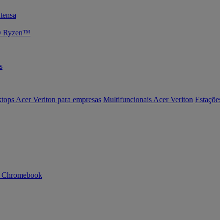
tensa
MD Ryzen™
s
tops Acer Veriton para empresas
Multifuncionais Acer Veriton
Estaçõe
n Chromebook