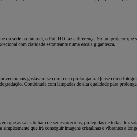
Acer Consumer
Projector
me ou série na Internet, o Full HD faz a diferença. Só um projetor que
xcecional com claridade estonteante numa escala gigantesca.
convencionais gastavam-se com o uso prolongado. Quase como fotografi
 degradação. Combinada com lâmpadas de alta qualidade para prolongar 
em que as salas tinham de ser escurecidas, protegidas de toda a luz sol
 simplesmente que irá conseguir imagens cristalinas e vibrantes a long