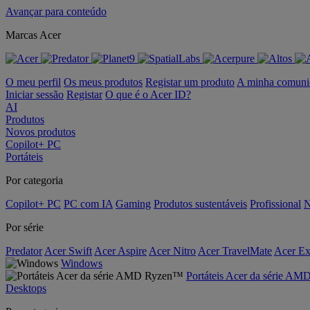
Avançar para conteúdo
Marcas Acer
O meu perfil
Os meus produtos
Registar um produto
A minha comuni
Iniciar sessão
Registar
O que é o Acer ID?
AI
Produtos
Novos produtos
Copilot+ PC
Portáteis
Por categoria
Copilot+ PC
PC com IA
Gaming
Produtos sustentáveis
Profissional
N
Por série
Predator
Acer Swift
Acer Aspire
Acer Nitro
Acer TravelMate
Acer Ex
Windows
Portáteis Acer da série A
Desktops