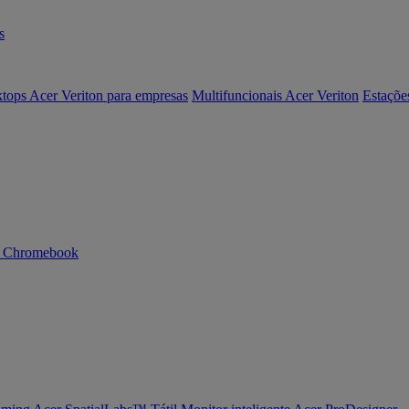
s
tops Acer Veriton para empresas
Multifuncionais Acer Veriton
Estaçõe
n Chromebook