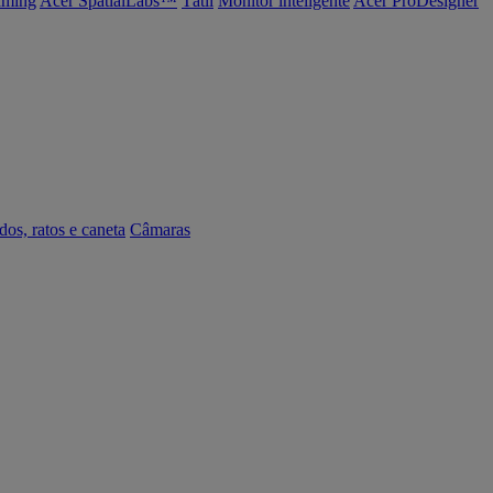
ming
Acer SpatialLabs™
Tátil
Monitor inteligente
Acer ProDesigner
dos, ratos e caneta
Câmaras