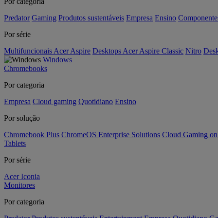
Por categoria
Predator
Gaming
Produtos sustentáveis
Empresa
Ensino
Componente
Por série
Multifuncionais Acer Aspire
Desktops Acer Aspire Classic
Nitro
Desk
Windows
Chromebooks
Por categoria
Empresa
Cloud gaming
Quotidiano
Ensino
Por solução
Chromebook Plus
ChromeOS Enterprise Solutions
Cloud Gaming o
Tablets
Por série
Acer Iconia
Monitores
Por categoria