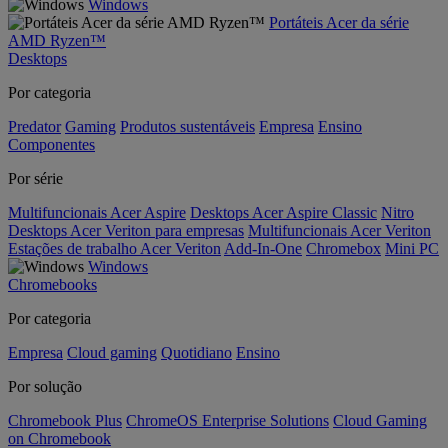
Windows
Portáteis Acer da série
AMD Ryzen™
Desktops
Por categoria
Predator
Gaming
Produtos sustentáveis
Empresa
Ensino
Componentes
Por série
Multifuncionais Acer Aspire
Desktops Acer Aspire Classic
Nitro
Desktops Acer Veriton para empresas
Multifuncionais Acer Veriton
Estações de trabalho Acer Veriton
Add-In-One
Chromebox
Mini PC
Windows
Chromebooks
Por categoria
Empresa
Cloud gaming
Quotidiano
Ensino
Por solução
Chromebook Plus
ChromeOS Enterprise Solutions
Cloud Gaming
on Chromebook