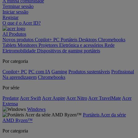
A minha comunidade
Terminar sessão
Iniciar sessão
Registar
O que é o Acer ID?
AI
Produtos
Novos produtos
Copilot+ PC
Portáteis
Desktops
Chromebooks
Tablets
Monitores
Projetores
Eletrónica e acessórios
Rede
Eletromobilidade
Dispositivos de gaming portáteis
Por categoria
Copilot+ PC
PC com IA
Gaming
Produtos sustentáveis
Profissional
Na aprendizagem
Chromebooks
Por série
Predator
Acer Swift
Acer Aspire
Acer Nitro
Acer TravelMate
Acer
Extensa
Windows
Portáteis Acer da série
AMD Ryzen™
Por categoria