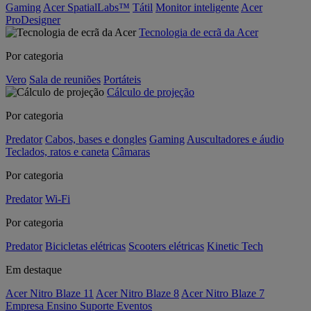
Gaming
Acer SpatialLabs™
Tátil
Monitor inteligente
Acer
ProDesigner
Tecnologia de ecrã da Acer
Por categoria
Vero
Sala de reuniões
Portáteis
Cálculo de projeção
Por categoria
Predator
Cabos, bases e dongles
Gaming
Auscultadores e áudio
Teclados, ratos e caneta
Câmaras
Por categoria
Predator
Wi-Fi
Por categoria
Predator
Bicicletas elétricas
Scooters elétricas
Kinetic Tech
Em destaque
Acer Nitro Blaze 11
Acer Nitro Blaze 8
Acer Nitro Blaze 7
Empresa
Ensino
Suporte
Eventos