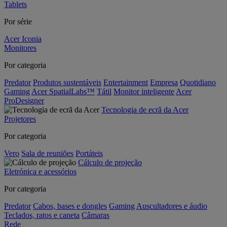
Tablets
Por série
Acer Iconia
Monitores
Por categoria
Predator
Produtos sustentáveis
Entertainment
Empresa
Quotidiano
Gaming
Acer SpatialLabs™
Tátil
Monitor inteligente
Acer
ProDesigner
Tecnologia de ecrã da Acer
Projetores
Por categoria
Vero
Sala de reuniões
Portáteis
Cálculo de projeção
Eletrónica e acessórios
Por categoria
Predator
Cabos, bases e dongles
Gaming
Auscultadores e áudio
Teclados, ratos e caneta
Câmaras
Rede