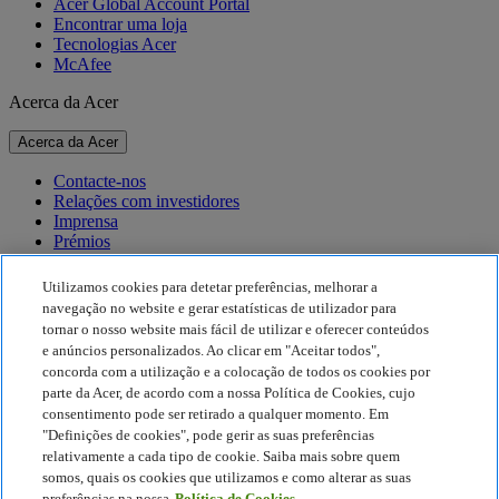
Acer Global Account Portal
Encontrar uma loja
Tecnologias Acer
McAfee
Acerca da Acer
Acerca da Acer
Contacte-nos
Relações com investidores
Imprensa
Prémios
Eventos
Utilizamos cookies para detetar preferências, melhorar a
Sustentabilidade
navegação no website e gerar estatísticas de utilizador para
tornar o nosso website mais fácil de utilizar e oferecer conteúdos
Sustentabilidade
e anúncios personalizados. Ao clicar em "Aceitar todos",
concorda com a utilização e a colocação de todos os cookies por
Responsabilidade social empresarial
parte da Acer, de acordo com a nossa Política de Cookies, cujo
Pegada de carbono do produto
consentimento pode ser retirado a qualquer momento. Em
Project Humanity
"Definições de cookies", pode gerir as suas preferências
Earthion
relativamente a cada tipo de cookie. Saiba mais sobre quem
Política de Privacidade
somos, quais os cookies que utilizamos e como alterar as suas
Política de cookies
preferências na nossa
Política de Cookies.