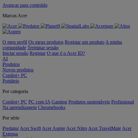
Avançar para conteúdo
Marcas Acer
O meu perfil
Os meus produtos
Registar um produto
A minha
comunidade
Terminar sessão
Iniciar sessão
Registar
O que é o Acer ID?
AI
Produtos
Novos produtos
Copilot+ PC
Portáteis
Por categoria
Copilot+ PC
PC com IA
Gaming
Produtos sustentáveis
Profissional
Na aprendizagem
Chromebooks
Por série
Predator
Acer Swift
Acer Aspire
Acer Nitro
Acer TravelMate
Acer
Extensa