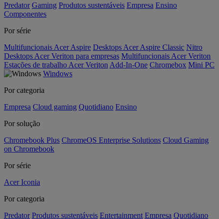
Predator
Gaming
Produtos sustentáveis
Empresa
Ensino
Componentes
Por série
Multifuncionais Acer Aspire
Desktops Acer Aspire Classic
Nitro
Desktops Acer Veriton para empresas
Multifuncionais Acer Veriton
Estações de trabalho Acer Veriton
Add-In-One
Chromebox
Mini PC
Windows
Por categoria
Empresa
Cloud gaming
Quotidiano
Ensino
Por solução
Chromebook Plus
ChromeOS Enterprise Solutions
Cloud Gaming
on Chromebook
Por série
Acer Iconia
Por categoria
Predator
Produtos sustentáveis
Entertainment
Empresa
Quotidiano