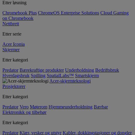
Etter løsning
Chromebook Plus
ChromeOS Enterprise Solutions
Cloud Gaming
on Chromebook
Nettbrett
Etter serie
Acer Iconia
Skjermer
Etter kategori
Predator
Bærekraftige produkter
Underholdning
Bedriftsbruk
Hverdagsbruk
Spilling
SpatialLabs™
Smartskjerm
Acer-skjermteknologi
Prosjektorer
Etter kategori
Predator
Vero
Møterom
Hjemmeunderholdning
Bærbar
Elektronikk og tilbehør
Etter kategori
Predator
Klær, vesker og utstyr
Kabler, dokkingstasjoner og dongler