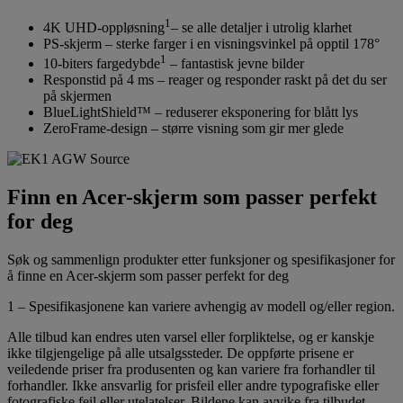
1
4K UHD-oppløsning
– se alle detaljer i utrolig klarhet
PS-skjerm – sterke farger i en visningsvinkel på opptil 178°
1
10-biters fargedybde
– fantastisk jevne bilder
Responstid på 4 ms – reager og responder raskt på det du ser
på skjermen
BlueLightShield™ – reduserer eksponering for blått lys
ZeroFrame-design – større visning som gir mer glede
Finn en Acer-skjerm som passer perfekt
for deg
Søk og sammenlign produkter etter funksjoner og spesifikasjoner for
å finne en Acer-skjerm som passer perfekt for deg
1 – Spesifikasjonene kan variere avhengig av modell og/eller region.
Alle tilbud kan endres uten varsel eller forpliktelse, og er kanskje
ikke tilgjengelige på alle utsalgssteder. De oppførte prisene er
veiledende priser fra produsenten og kan variere fra forhandler til
forhandler. Ikke ansvarlig for prisfeil eller andre typografiske eller
fotografiske feil eller utelatelser. Bildene kan avvike fra tilbudet.