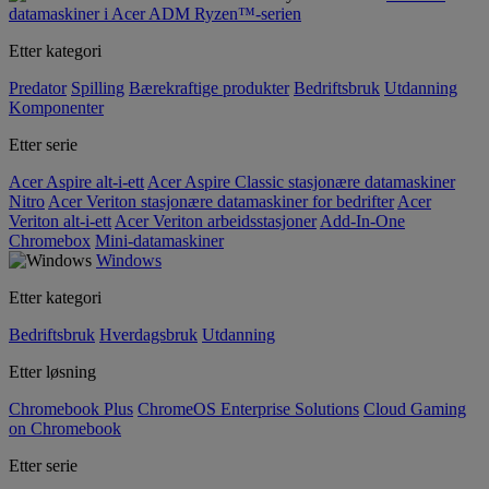
datamaskiner i Acer ADM Ryzen™-serien
Etter kategori
Predator
Spilling
Bærekraftige produkter
Bedriftsbruk
Utdanning
Komponenter
Etter serie
Acer Aspire alt-i-ett
Acer Aspire Classic stasjonære datamaskiner
Nitro
Acer Veriton stasjonære datamaskiner for bedrifter
Acer
Veriton alt-i-ett
Acer Veriton arbeidsstasjoner
Add-In-One
Chromebox
Mini-datamaskiner
Windows
Etter kategori
Bedriftsbruk
Hverdagsbruk
Utdanning
Etter løsning
Chromebook Plus
ChromeOS Enterprise Solutions
Cloud Gaming
on Chromebook
Etter serie