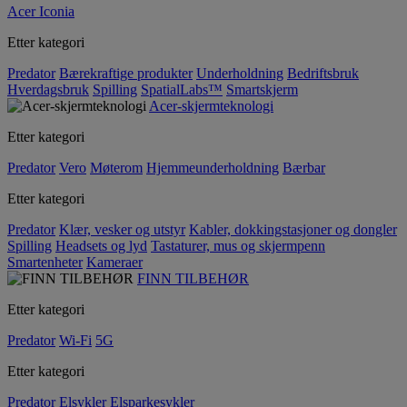
Acer Iconia
Etter kategori
Predator
Bærekraftige produkter
Underholdning
Bedriftsbruk
Hverdagsbruk
Spilling
SpatialLabs™
Smartskjerm
Acer-skjermteknologi
Etter kategori
Predator
Vero
Møterom
Hjemmeunderholdning
Bærbar
Etter kategori
Predator
Klær, vesker og utstyr
Kabler, dokkingstasjoner og dongler
Spilling
Headsets og lyd
Tastaturer, mus og skjermpenn
Smartenheter
Kameraer
FINN TILBEHØR
Etter kategori
Predator
Wi-Fi
5G
Etter kategori
Predator
Elsykler
Elsparkesykler