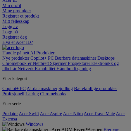
Acer ID
Min profil
Mine produkter
Registrer et produkt
Mitt fellesskap
Logg av
Logg på
Registrer deg
Hva er Acer ID?
Handle på nett
AI
Produkter
Nye produkter
Copilot+ PC
Bærbare datamaskiner
Desktops
Chromebook-er
Nettbrett
Skjermer
Prosjektorer
Elektronikk og
tilbehør
Nettverk
E-mobilitet
Håndholdt gaming
Etter kategori
Copilot+ PC
AI-datamaskiner
Spilling
Bærekraftige produkter
Profesjonell
Læring
Chromebooks
Etter serie
Predator
Acer Swift
Acer Aspire
Acer Nitro
Acer TravelMate
Acer
Extensa
Windows
Bærbare