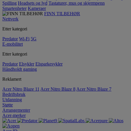
Spilling
Headsets og lyd
Tastaturer, mus og skjermpenn
Smartenheter
Kameraer
FINN TILBEHØR
Nettverk
Etter kategori
Predator
Wi-Fi
5G
E-mobilitet
Etter kategori
Predator
Elsykler
Elsparkesykler
Håndholdt gaming
Reklamert
Acer Nitro Blaze 11
Acer Nitro Blaze 8
Acer Nitro Blaze 7
Bedriftsbruk
Utdanning
Støtte
Arrangementer
Acer-merker