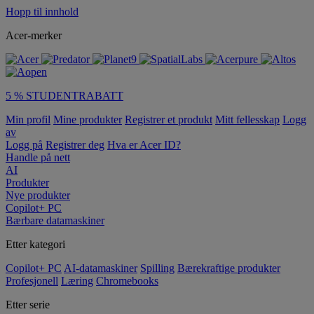
Hopp til innhold
Acer-merker
5 % STUDENTRABATT
Min profil
Mine produkter
Registrer et produkt
Mitt fellesskap
Logg
av
Logg på
Registrer deg
Hva er Acer ID?
Handle på nett
AI
Produkter
Nye produkter
Copilot+ PC
Bærbare datamaskiner
Etter kategori
Copilot+ PC
AI-datamaskiner
Spilling
Bærekraftige produkter
Profesjonell
Læring
Chromebooks
Etter serie