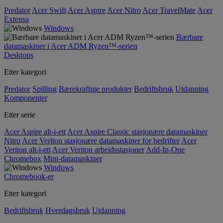
Predator
Acer Swift
Acer Aspire
Acer Nitro
Acer TravelMate
Acer
Extensa
Windows
Bærbare
datamaskiner i Acer ADM Ryzen™-serien
Desktops
Etter kategori
Predator
Spilling
Bærekraftige produkter
Bedriftsbruk
Utdanning
Komponenter
Etter serie
Acer Aspire alt-i-ett
Acer Aspire Classic stasjonære datamaskiner
Nitro
Acer Veriton stasjonære datamaskiner for bedrifter
Acer
Veriton alt-i-ett
Acer Veriton arbeidsstasjoner
Add-In-One
Chromebox
Mini-datamaskiner
Windows
Chromebook-er
Etter kategori
Bedriftsbruk
Hverdagsbruk
Utdanning