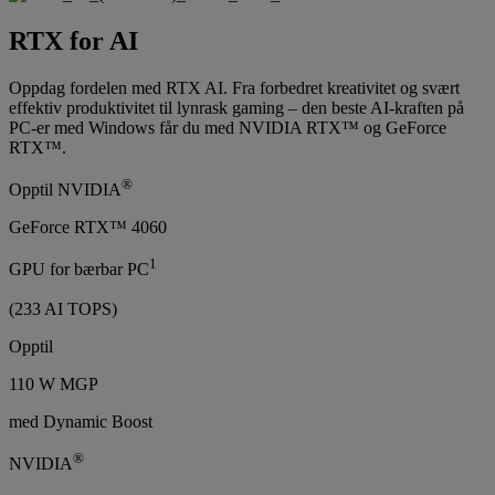
RTX for AI
Oppdag fordelen med RTX AI. Fra forbedret kreativitet og svært
effektiv produktivitet til lynrask gaming – den beste AI-kraften på
PC-er med Windows får du med NVIDIA RTX™ og GeForce
RTX™.
®
Opptil NVIDIA
GeForce RTX™ 4060
1
GPU for bærbar PC
(233 AI TOPS)
Opptil
110 W MGP
med Dynamic Boost
®
NVIDIA