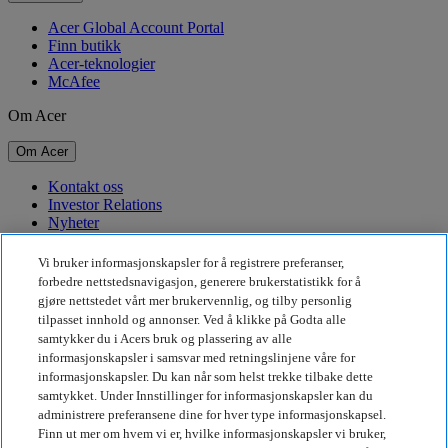
Acer Global Account Portal
Finn butikk
Acer-teknologier
McAfee
Om Acer
Om Acer
Kontakt oss
Investor Relations
Nyheter
Priser
Arrangementer
Vi bruker informasjonskapsler for å registrere preferanser,
forbedre nettstedsnavigasjon, generere brukerstatistikk for å
Bærekraft
gjøre nettstedet vårt mer brukervennlig, og tilby personlig
tilpasset innhold og annonser. Ved å klikke på Godta alle
Bærekraft
samtykker du i Acers bruk og plassering av alle
informasjonskapsler i samsvar med retningslinjene våre for
Samfunnsansvar
informasjonskapsler. Du kan når som helst trekke tilbake dette
Karbonavtrykket til produkter
samtykket. Under Innstillinger for informasjonskapsler kan du
Project Humanity
administrere preferansene dine for hver type informasjonskapsel.
Earthion
Finn ut mer om hvem vi er, hvilke informasjonskapsler vi bruker,