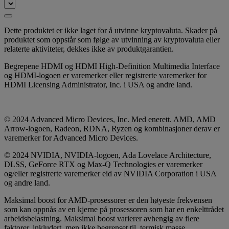
Dette produktet er ikke laget for å utvinne kryptovaluta. Skader på
produktet som oppstår som følge av utvinning av kryptovaluta eller
relaterte aktiviteter, dekkes ikke av produktgarantien.
Begrepene HDMI og HDMI High-Definition Multimedia Interface
og HDMI-logoen er varemerker eller registrerte varemerker for
HDMI Licensing Administrator, Inc. i USA og andre land.
© 2024 Advanced Micro Devices, Inc. Med enerett. AMD, AMD
Arrow-logoen, Radeon, RDNA, Ryzen og kombinasjoner derav er
varemerker for Advanced Micro Devices.
© 2024 NVIDIA, NVIDIA-logoen, Ada Lovelace Architecture,
DLSS, GeForce RTX og Max-Q Technologies er varemerker
og/eller registrerte varemerker eid av NVIDIA Corporation i USA
og andre land.
Maksimal boost for AMD-prosessorer er den høyeste frekvensen
som kan oppnås av en kjerne på prosessoren som har en enkelttrådet
arbeidsbelastning. Maksimal boost varierer avhengig av flere
faktorer, inkludert, men ikke begrenset til, termisk masse,