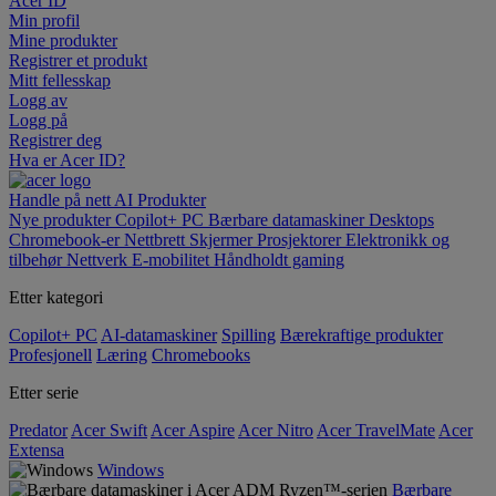
Acer ID
Min profil
Mine produkter
Registrer et produkt
Mitt fellesskap
Logg av
Logg på
Registrer deg
Hva er Acer ID?
Handle på nett
AI
Produkter
Nye produkter
Copilot+ PC
Bærbare datamaskiner
Desktops
Chromebook-er
Nettbrett
Skjermer
Prosjektorer
Elektronikk og
tilbehør
Nettverk
E-mobilitet
Håndholdt gaming
Etter kategori
Copilot+ PC
AI-datamaskiner
Spilling
Bærekraftige produkter
Profesjonell
Læring
Chromebooks
Etter serie
Predator
Acer Swift
Acer Aspire
Acer Nitro
Acer TravelMate
Acer
Extensa
Windows
Bærbare