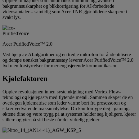
Opplev funksjoner som automatisk innramming, avansert
bakgrunnsuskarphet og blikkorrigering for AI-forbedrede
videosamtaler – samtidig som Acer TNR gjør bildene skarpere i
svakt lys.
Acer PurifiedVoice™ 2.0
Ved hjelp av AI-algoritmer og en tredje mikrofon for å identifisere
og dempe uønsket bakgrunnsstøy leverer Acer PurifiedVoice™ 2.0
lyd uten forstyrrelser for mer engasjerende kommunikasjon.
Kjølefaktoren
Opplev revolusjonen innen systemkjøling med Vortex Flow-
teknologi og kjølepasta med flytende metall. Sammen skaper de en
overlegen kjølematrise som leder varme bort fra prosessoren og
sikrer vedvarende maksimalytelse. Du kan fordype deg i gaming-
øktene dine og være trygg på at systemet holder seg kjøligere, kjører
stillere og yter på sitt beste når det virkelig gjelder