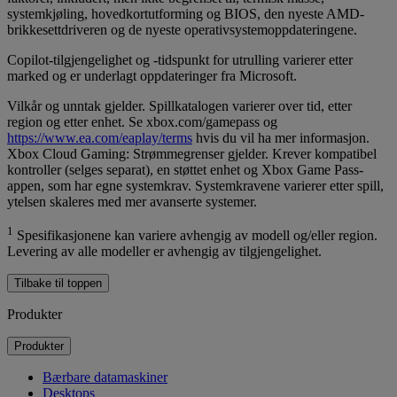
systemkjøling, hovedkortutforming og BIOS, den nyeste AMD-
brikkesettdriveren og de nyeste operativsystemoppdateringene.
Copilot-tilgjengelighet og -tidspunkt for utrulling varierer etter
marked og er underlagt oppdateringer fra Microsoft.
Vilkår og unntak gjelder. Spillkatalogen varierer over tid, etter
region og etter enhet. Se xbox.com/gamepass og
https://www.ea.com/eaplay/terms
hvis du vil ha mer informasjon.
Xbox Cloud Gaming: Strømmegrenser gjelder. Krever kompatibel
kontroller (selges separat), en støttet enhet og Xbox Game Pass-
appen, som har egne systemkrav. Systemkravene varierer etter spill,
ytelsen skaleres med mer avanserte systemer.
1
Spesifikasjonene kan variere avhengig av modell og/eller region.
Levering av alle modeller er avhengig av tilgjengelighet.
Tilbake til toppen
Produkter
Produkter
Bærbare datamaskiner
Desktops