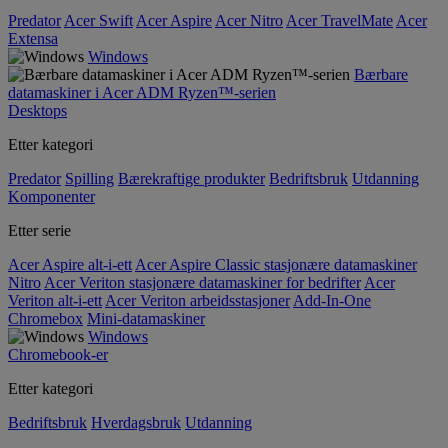
Predator
Acer Swift
Acer Aspire
Acer Nitro
Acer TravelMate
Acer
Extensa
Windows
Bærbare
datamaskiner i Acer ADM Ryzen™-serien
Desktops
Etter kategori
Predator
Spilling
Bærekraftige produkter
Bedriftsbruk
Utdanning
Komponenter
Etter serie
Acer Aspire alt-i-ett
Acer Aspire Classic stasjonære datamaskiner
Nitro
Acer Veriton stasjonære datamaskiner for bedrifter
Acer
Veriton alt-i-ett
Acer Veriton arbeidsstasjoner
Add-In-One
Chromebox
Mini-datamaskiner
Windows
Chromebook-er
Etter kategori
Bedriftsbruk
Hverdagsbruk
Utdanning