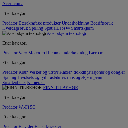
Acer Iconia
Etter kategori
Predator
Bærekraftige produkter
Underholdning
Bedriftsbruk
Hverdagsbruk
Spilling
SpatialLabs™
Smartskjerm
Acer-skjermteknologi
Etter kategori
Predator
Vero
Møterom
Hjemmeunderholdning
Bærbar
Etter kategori
Predator
Klær, vesker og utstyr
Kabler, dokkingstasjoner og dongler
Spilling
Headsets og lyd
Tastaturer, mus og skjermpenn
Smartenheter
Kameraer
FINN TILBEHØR
Etter kategori
Predator
Wi-Fi
5G
Etter kategori
Predator
Elsykler
Elsparkesykler