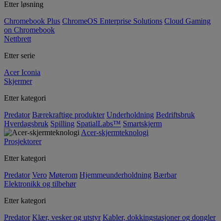
Etter løsning
Chromebook Plus
ChromeOS Enterprise Solutions
Cloud Gaming
on Chromebook
Nettbrett
Etter serie
Acer Iconia
Skjermer
Etter kategori
Predator
Bærekraftige produkter
Underholdning
Bedriftsbruk
Hverdagsbruk
Spilling
SpatialLabs™
Smartskjerm
Acer-skjermteknologi
Prosjektorer
Etter kategori
Predator
Vero
Møterom
Hjemmeunderholdning
Bærbar
Elektronikk og tilbehør
Etter kategori
Predator
Klær, vesker og utstyr
Kabler, dokkingstasjoner og dongler