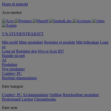
Hopp til innhold
Acer-merker
5 % STUDENTRABATT
Min profil
Mine produkter
Registrer et produkt
Mitt fellesskap
Logg
av
Logg på
Registrer deg
Hva er Acer ID?
Handle på nett
AI
Produkter
Nye produkter
Copilot+ PC
Bærbare datamaskiner
Etter kategori
Copilot+ PC
AI-datamaskiner
Spilling
Bærekraftige produkter
Profesjonell
Læring
Chromebooks
Etter serie