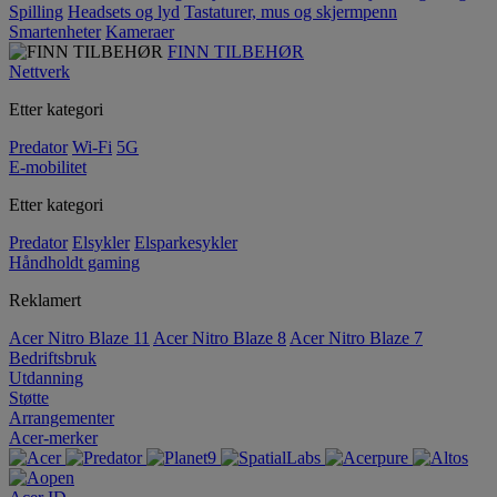
Spilling
Headsets og lyd
Tastaturer, mus og skjermpenn
Smartenheter
Kameraer
FINN TILBEHØR
Nettverk
Etter kategori
Predator
Wi-Fi
5G
E-mobilitet
Etter kategori
Predator
Elsykler
Elsparkesykler
Håndholdt gaming
Reklamert
Acer Nitro Blaze 11
Acer Nitro Blaze 8
Acer Nitro Blaze 7
Bedriftsbruk
Utdanning
Støtte
Arrangementer
Acer-merker