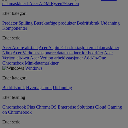
datamaskiner i Acer ADM Ryzen™-serien
Etter kategori
Predator
Spilling
Bærekraftige produkter
Bedriftsbruk
Utdanning
Komponenter
Etter serie
Acer Aspire alt-i-ett
Acer Aspire Classic stasjonære datamaskiner
Nitro
Acer Veriton stasjonære datamaskiner for bedrifter
Acer
Veriton alt-i-ett
Acer Veriton arbeidsstasjoner
Add-In-One
Chromebox
Mini-datamaskiner
Windows
Etter kategori
Bedriftsbruk
Hverdagsbruk
Utdanning
Etter løsning
Chromebook Plus
ChromeOS Enterprise Solutions
Cloud Gaming
on Chromebook
Etter serie