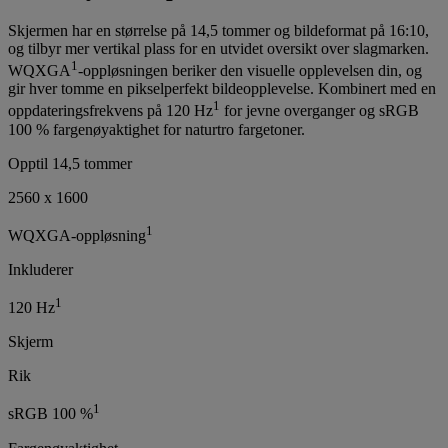
Skjermen har en størrelse på 14,5 tommer og bildeformat på 16:10,
og tilbyr mer vertikal plass for en utvidet oversikt over slagmarken.
1
WQXGA
-oppløsningen beriker den visuelle opplevelsen din, og
gir hver tomme en pikselperfekt bildeopplevelse. Kombinert med en
1
oppdateringsfrekvens på 120 Hz
for jevne overganger og sRGB
100 % fargenøyaktighet for naturtro fargetoner.
Opptil 14,5 tommer
2560 x 1600
1
WQXGA-oppløsning
Inkluderer
1
120 Hz
Skjerm
Rik
1
sRGB 100 %