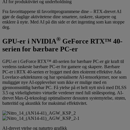
AI for produktivitet og underholdning
Fra favorittappene til favorittprogrammene dine – RTX-drevet AI
gjør de daglige aktivitetene dine smartere, raskere, skarpere og
enklere å nyte. Med AI på din side er det ingenting som kan stoppe
deg.
®
GPU-er i NVIDIA
GeForce RTX™ 40-
serien for bærbare PC-er
GPU-er i GeForce RTX™ 40-serien for bærbare PC-er gir kraft til
verdens raskeste bærbare PC-er for gamere og skapere. Bærbare
PC-er i RTX 40-serien er bygget med den ekstremt effektive Ada
Lovelace-arkitekturen og har spesialiserte AI-tensorkjerner, noe som
muliggjør nye AI-opplevelser som ikke er mulige med en
gjennomsnittlig bærbar PC. Få ytelse på et helt nytt nivå med DLSS
3.5 og virkelighetstro virtuelle verdener med full strålesporing. AI-
drevet Max-Q-teknologi optimaliserer dessuten systemytelse, strøm,
batteritid og akustikk for maksimal effektivitet.
AI-drevet ytelse og naturtro grafikk