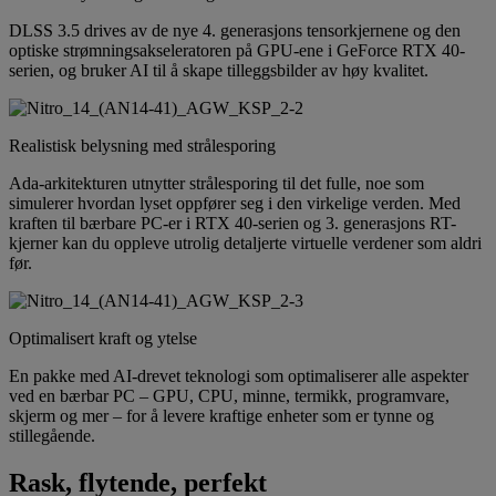
DLSS 3.5 drives av de nye 4. generasjons tensorkjernene og den
optiske strømningsakseleratoren på GPU-ene i GeForce RTX 40-
serien, og bruker AI til å skape tilleggsbilder av høy kvalitet.
Realistisk belysning med strålesporing
Ada-arkitekturen utnytter strålesporing til det fulle, noe som
simulerer hvordan lyset oppfører seg i den virkelige verden. Med
kraften til bærbare PC-er i RTX 40-serien og 3. generasjons RT-
kjerner kan du oppleve utrolig detaljerte virtuelle verdener som aldri
før.
Optimalisert kraft og ytelse
En pakke med AI-drevet teknologi som optimaliserer alle aspekter
ved en bærbar PC – GPU, CPU, minne, termikk, programvare,
skjerm og mer – for å levere kraftige enheter som er tynne og
stillegående.
Rask, flytende, perfekt