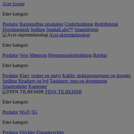
Acer Iconia
Etter kategori
Predator
Bærekraftige produkter
Underholdning
Bedriftsbruk
Hverdagsbruk
Spilling
SpatialLabs™
Smartskjerm
Acer-skjermteknologi
Etter kategori
Predator
Vero
Møterom
Hjemmeunderholdning
Bærbar
Etter kategori
Predator
Klær, vesker og utstyr
Kabler, dokkingstasjoner og dongler
Spilling
Headsets og lyd
Tastaturer, mus og skjermpenn
Smartenheter
Kameraer
FINN TILBEHØR
Etter kategori
Predator
Wi-Fi
5G
Etter kategori
Predator
Elsykler
Elsparkesykler