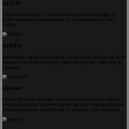
ALTOS
Fokuserer på kjernen i AI-infrastruktur og bedriftsløsninger, og
leverer pålitelighet og skalerbarhet for virksomheter over hele
verden.
AOPEN
Spesialiserer seg på digital skilting, kommersielle skjermer og smarte
løsninger som driver utviklingen innen detaljhandel, utdanning og
næringsliv.
Opticon
Leverer AI-drevne løsninger for strekkodeskanning som omfatter
mer enn bare koder. Systemet tilpasser seg dine prosesser med smart
deteksjon og innsikt skreddersydd for behovene i din virksomhet.