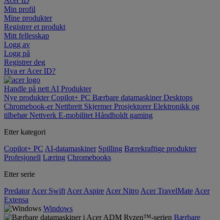
Acer ID
Min profil
Mine produkter
Registrer et produkt
Mitt fellesskap
Logg av
Logg på
Registrer deg
Hva er Acer ID?
Handle på nett
AI
Produkter
Nye produkter
Copilot+ PC
Bærbare datamaskiner
Desktops
Chromebook-er
Nettbrett
Skjermer
Prosjektorer
Elektronikk og
tilbehør
Nettverk
E-mobilitet
Håndholdt gaming
Etter kategori
Copilot+ PC
AI-datamaskiner
Spilling
Bærekraftige produkter
Profesjonell
Læring
Chromebooks
Etter serie
Predator
Acer Swift
Acer Aspire
Acer Nitro
Acer TravelMate
Acer
Extensa
Windows
Bærbare