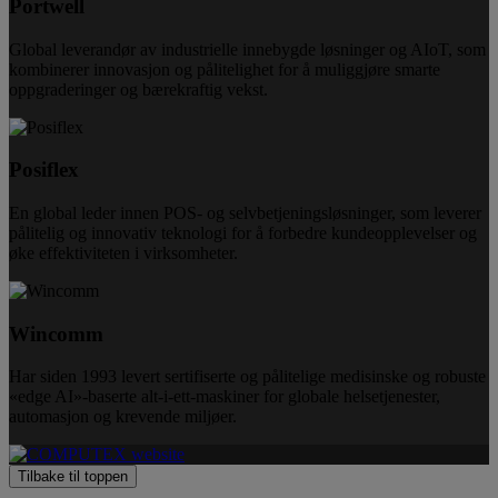
Portwell
Global leverandør av industrielle innebygde løsninger og AIoT, som
kombinerer innovasjon og pålitelighet for å muliggjøre smarte
oppgraderinger og bærekraftig vekst.
Posiflex
En global leder innen POS- og selvbetjeningsløsninger, som leverer
pålitelig og innovativ teknologi for å forbedre kundeopplevelser og
øke effektiviteten i virksomheter.
Wincomm
Har siden 1993 levert sertifiserte og pålitelige medisinske og robuste
«edge AI»-baserte alt-i-ett-maskiner for globale helsetjenester,
automasjon og krevende miljøer.
Tilbake til toppen