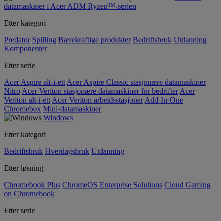
datamaskiner i Acer ADM Ryzen™-serien
Etter kategori
Predator
Spilling
Bærekraftige produkter
Bedriftsbruk
Utdanning
Komponenter
Etter serie
Acer Aspire alt-i-ett
Acer Aspire Classic stasjonære datamaskiner
Nitro
Acer Veriton stasjonære datamaskiner for bedrifter
Acer
Veriton alt-i-ett
Acer Veriton arbeidsstasjoner
Add-In-One
Chromebox
Mini-datamaskiner
Windows
Etter kategori
Bedriftsbruk
Hverdagsbruk
Utdanning
Etter løsning
Chromebook Plus
ChromeOS Enterprise Solutions
Cloud Gaming
on Chromebook
Etter serie