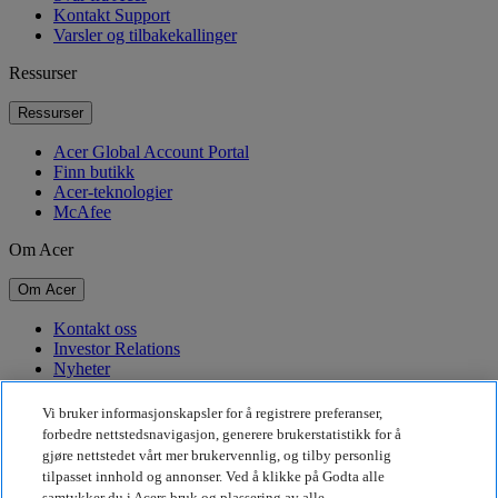
Kontakt Support
Varsler og tilbakekallinger
Ressurser
Ressurser
Acer Global Account Portal
Finn butikk
Acer-teknologier
McAfee
Om Acer
Om Acer
Kontakt oss
Investor Relations
Nyheter
Priser
Arrangementer
Vi bruker informasjonskapsler for å registrere preferanser,
forbedre nettstedsnavigasjon, generere brukerstatistikk for å
Bærekraft
gjøre nettstedet vårt mer brukervennlig, og tilby personlig
tilpasset innhold og annonser. Ved å klikke på Godta alle
Bærekraft
samtykker du i Acers bruk og plassering av alle