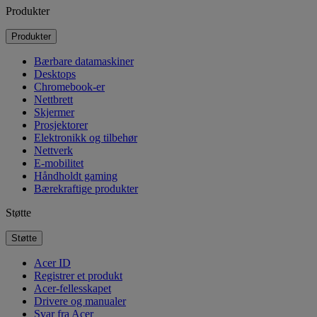
Produkter
Produkter
Bærbare datamaskiner
Desktops
Chromebook-er
Nettbrett
Skjermer
Prosjektorer
Elektronikk og tilbehør
Nettverk
E-mobilitet
Håndholdt gaming
Bærekraftige produkter
Støtte
Støtte
Acer ID
Registrer et produkt
Acer-fellesskapet
Drivere og manualer
Svar fra Acer