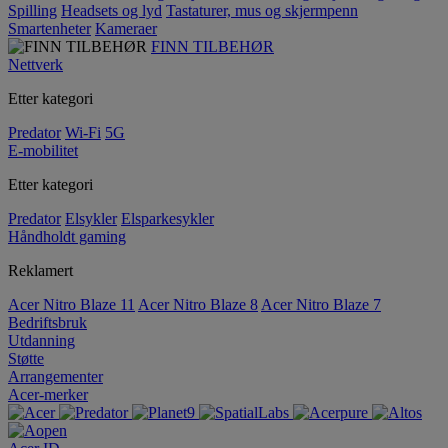
Spilling
Headsets og lyd
Tastaturer, mus og skjermpenn
Smartenheter
Kameraer
FINN TILBEHØR
Nettverk
Etter kategori
Predator
Wi-Fi
5G
E-mobilitet
Etter kategori
Predator
Elsykler
Elsparkesykler
Håndholdt gaming
Reklamert
Acer Nitro Blaze 11
Acer Nitro Blaze 8
Acer Nitro Blaze 7
Bedriftsbruk
Utdanning
Støtte
Arrangementer
Acer-merker