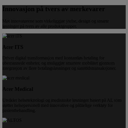
Innovasjon på tvers av merkevarer
Møt innovatørene som virkeliggjør ytelse, design og smarte
løsninger på tvers av alle produktgrupper.
Acer ITS
Driver digital transformasjon med kontantløs betaling for
ubemannede enheter, og muliggjør smartere mobilitet gjennom
integrasjon av flere betalingsløsninger og sanntidstransaksjoner.
Acer Medical
Utvikler helseteknologi og medisinske løsninger basert på AI, som
støtter helsepersonell med innovative og pålitelige verktøy for
pasientbehandling.