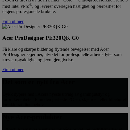
®
med Intel vPro
, og leverer overlegen hastighet og bærbarhet for
dagens profesjonelle brukere.
Finn ut mer
Acer ProDesigner PE320QK G0
Få klare og skarpe bilder og flytende bevegelser med Acer
ProDesigner-skjermer, utviklet for profesjonelle arbeidsflyter som
krever nøyaktighet og jevn gjengivelse.
Finn ut mer
Det som er nytt fra Acer
Dykk dypere ned i Acers nyeste utvalg av gamingutstyr og
forbrukerenheter. Finn den perfekte PC-en, skjermen eller tilbehøret
for akkurat dine behov.
Nye Acer-produkter
Utforsk Acers nyeste enheter for både privat- og bedriftsmarkedet –