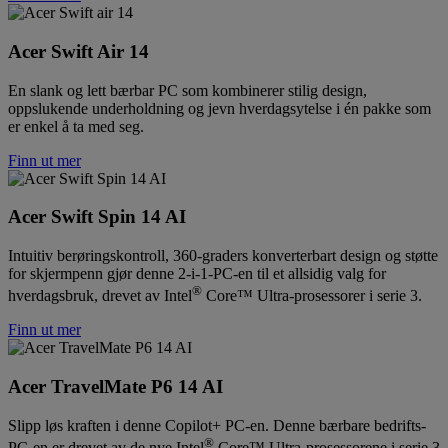
Acer Swift Air 14
En slank og lett bærbar PC som kombinerer stilig design,
oppslukende underholdning og jevn hverdagsytelse i én pakke som
er enkel å ta med seg.
Finn ut mer
Acer Swift Spin 14 AI
Intuitiv berøringskontroll, 360-graders konverterbart design og støtte
for skjermpenn gjør denne 2-i-1-PC-en til et allsidig valg for
®
hverdagsbruk, drevet av Intel
Core™ Ultra-prosessorer i serie 3.
Finn ut mer
Acer TravelMate P6 14 AI
Slipp løs kraften i denne Copilot+ PC-en. Denne bærbare bedrifts-
®
PC-en er drevet av de nye Intel
Core™ Ultra-prosessorene i serie 3