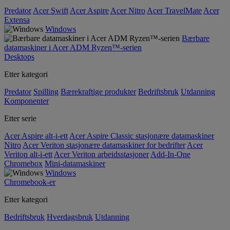
Predator
Acer Swift
Acer Aspire
Acer Nitro
Acer TravelMate
Acer
Extensa
Windows
Bærbare
datamaskiner i Acer ADM Ryzen™-serien
Desktops
Etter kategori
Predator
Spilling
Bærekraftige produkter
Bedriftsbruk
Utdanning
Komponenter
Etter serie
Acer Aspire alt-i-ett
Acer Aspire Classic stasjonære datamaskiner
Nitro
Acer Veriton stasjonære datamaskiner for bedrifter
Acer
Veriton alt-i-ett
Acer Veriton arbeidsstasjoner
Add-In-One
Chromebox
Mini-datamaskiner
Windows
Chromebook-er
Etter kategori
Bedriftsbruk
Hverdagsbruk
Utdanning