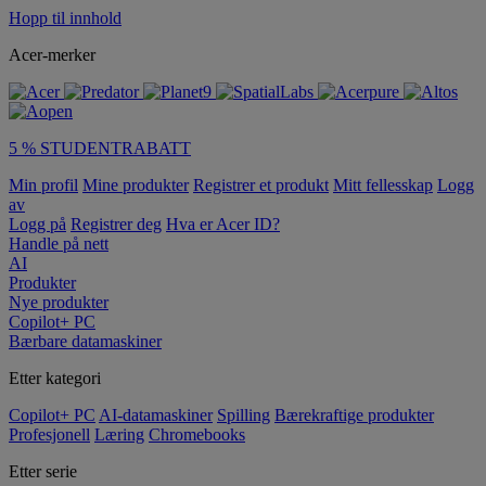
Hopp til innhold
Acer-merker
5 % STUDENTRABATT
Min profil
Mine produkter
Registrer et produkt
Mitt fellesskap
Logg
av
Logg på
Registrer deg
Hva er Acer ID?
Handle på nett
AI
Produkter
Nye produkter
Copilot+ PC
Bærbare datamaskiner
Etter kategori
Copilot+ PC
AI-datamaskiner
Spilling
Bærekraftige produkter
Profesjonell
Læring
Chromebooks
Etter serie