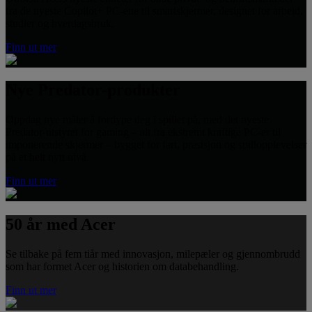
fra de nyeste Copilot+ PC-ene til smartskjermer, designet for arbeid,
studier og hverdagsbruk.
Finn ut mer
Nye Predator-produkter
Oppdag nye måter å fordype deg i spillet på, med det nyeste
Predator-utstyret for gaming – alt fra ekstremt kraftige PC-er til
imponerende skjermer – bygget for fart, presisjon og spillopplevelser
på et helt nytt nivå.
Finn ut mer
50 år med Acer
Se tilbake på fem tiår med innovasjon, milepæler og gjennombrudd
som har formet Acer og historien om databehandling.
Finn ut mer