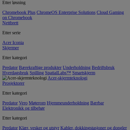
Etter løsning
Chromebook Plus
ChromeOS Enterprise Solutions
Cloud Gaming
on Chromebook
Nettbrett
Etter serie
Acer Iconia
Skjermer
Etter kategori
Predator
Bærekraftige produkter
Underholdning
Bedriftsbruk
Hverdagsbruk
Spilling
SpatialLabs™
Smartskjerm
Acer-skjermteknologi
Prosjektorer
Etter kategori
Predator
Vero
Møterom
Hjemmeunderholdning
Bærbar
Elektronikk og tilbehør
Etter kategori
Predator
Klær, vesker og utstyr
Kabler, dokkingstasjoner og dongler