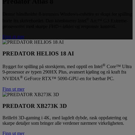
Predator Atlas 8
Denne håndholdte 8-tommers Windows-enheten er skapt for spilling
®
borte fra skrivebordet. Den kombinerer Intel
Arc™ G3 Extreme-
prosessoren med skarpe FHD+-bilder og responsiv kontroll.
Finn ut mer
PREDATOR HELIOS 18 AI
®
Bygget for spilling på storskjerm, med opptil en Intel
Core™ Ultra
9-prosessor av typen 290HX Plus, avansert kjøling og rå kraft fra
®
NVIDIA
GeForce RTX™ 5090-GPU-en for bærbar PC.
Finn ut mer
PREDATOR XB273K 3D
Brillefri 3D-gaming i 4K, med lagdelt dybde, rask oppdatering og
skarpe detaljer som bringer alle verdener nærmere virkeligheten.
Finn ut mer