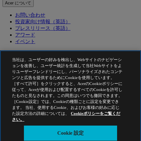
Acer について
お問い合わせ
投資家向け情報（英語）
プレスリリース（英語）
アワード
イベント
サステナビリティ
当社は、ユーザーの好みを検出し、Webサイトのナビゲーシ
サステナビリティ
ョンを改善し、ユーザー統計を生成して当社Webサイトをよ
りユーザーフレンドリーにし、パーソナライズされたコンテ
企業の社会的責任
ンツと広告を提供するためにCookieを使用しています。
カーボンフットプリントについて
［すべて許可］をクリックすると、AcerのCookieポリシーに
従って、Acerが使用および配置するすべてのCookieを許可し
Project Humanity
Earthion
たものと見なされます。この同意はいつでも撤回できます。
［Cookie設定］では、Cookieの種類ごとに設定を変更でき
プライバシーポリシー
ます。 当社、使用するCookie、およびお客様の好みに応じ
Cookie ポリシー
た設定方法の詳細については、
Cookieポリシーをご覧くだ
さい。
法的通知
Acer 法的情報
Cookie 設定
アクセシビリティポリシー
Cookie 設定