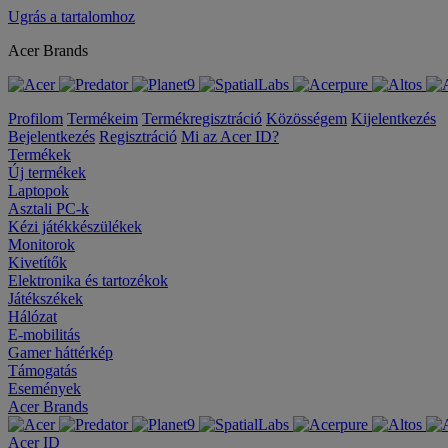
Ugrás a tartalomhoz
Acer Brands
Profilom
Termékeim
Termékregisztráció
Közösségem
Kijelentkezés
Bejelentkezés
Regisztráció
Mi az Acer ID?
Termékek
Új termékek
Laptopok
Asztali PC-k
Kézi játékkészülékek
Monitorok
Kivetítők
Elektronika és tartozékok
Játékszékek
Hálózat
E-mobilitás
Gamer háttérkép
Támogatás
Események
Acer Brands
Acer ID