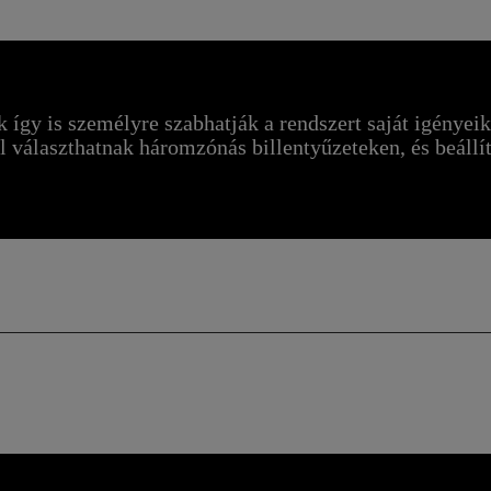
ók így is személyre szabhatják a rendszert saját igénye
ól választhatnak háromzónás billentyűzeteken, és beállí