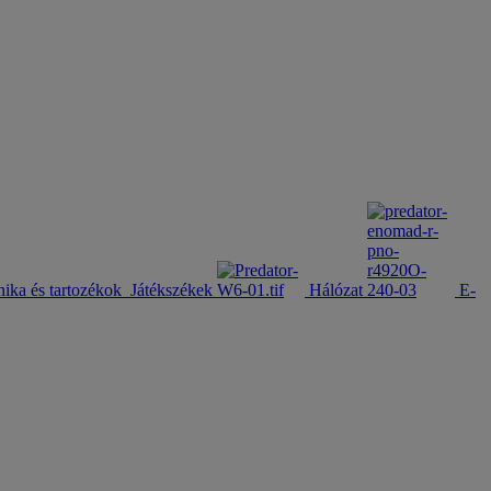
nika és tartozékok
Játékszékek
Hálózat
E-