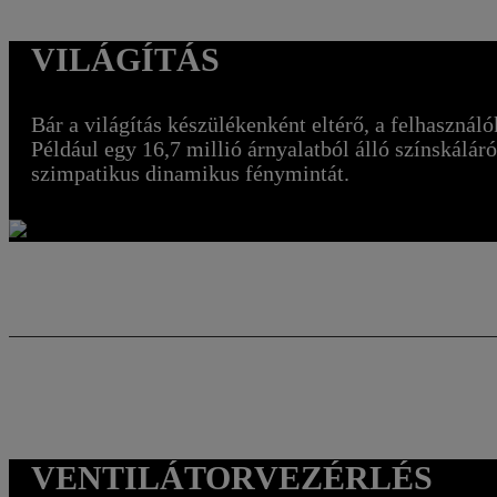
VILÁGÍTÁS
Bár a világítás készülékenként eltérő, a felhasznál
Például egy 16,7 millió árnyalatból álló színskálár
szimpatikus dinamikus fénymintát.
VENTILÁTORVEZÉRLÉS