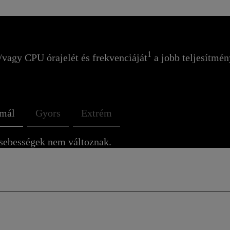
1
/vagy CPU órajelét és frekvenciáját
a jobb teljesítmé
mál
Gyors
Extrém
asebességek nem változnak.