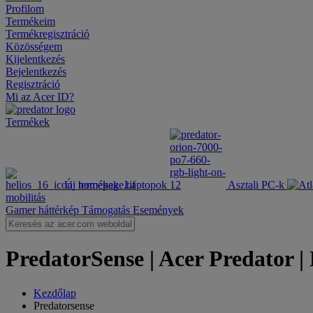
Profilom
Termékeim
Termékregisztráció
Közösségem
Kijelentkezés
Bejelentkezés
Regisztráció
Mi az Acer ID?
Termékek
Új termékek
Laptopok
Asztali PC-k
mobilitás
Gamer háttérkép
Támogatás
Események
PredatorSense | Acer Predator |
Kezdőlap
Predatorsense