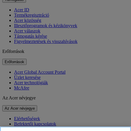
Acer ID
Termékregisztráció
Acer közösség
Illesztőprogramok és kézikönyvek
Acer válaszok
Támogatás kérése
Figyelmeztetések és visszahívások
Erőforrások
Erőforrások
Acer Global Account Portal
Üzlet keresése
Acer technológiák
McAfee
Az Acer névjegye
Az Acer névjegye
Elérhetőségek
Befektetői kapcsolatok
Hírek