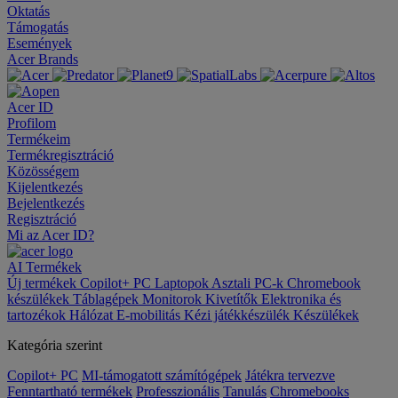
Oktatás
Támogatás
Események
Acer Brands
Acer ID
Profilom
Termékeim
Termékregisztráció
Közösségem
Kijelentkezés
Bejelentkezés
Regisztráció
Mi az Acer ID?
AI
Termékek
Új termékek
Copilot+ PC
Laptopok
Asztali PC-k
Chromebook
készülékek
Táblagépek
Monitorok
Kivetítők
Elektronika és
tartozékok
Hálózat
E-mobilitás
Kézi játékkészülék
Készülékek
Kategória szerint
Copilot+ PC
MI-támogatott számítógépek
Játékra tervezve
Fenntartható termékek
Professzionális
Tanulás
Chromebooks