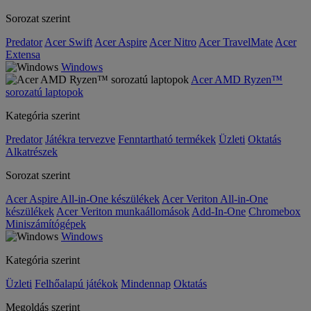
Sorozat szerint
Predator
Acer Swift
Acer Aspire
Acer Nitro
Acer TravelMate
Acer
Extensa
Windows
Acer AMD Ryzen™
sorozatú laptopok
Kategória szerint
Predator
Játékra tervezve
Fenntartható termékek
Üzleti
Oktatás
Alkatrészek
Sorozat szerint
Acer Aspire All-in-One készülékek
Acer Veriton All-in-One
készülékek
Acer Veriton munkaállomások
Add-In-One
Chromebox
Miniszámítógépek
Windows
Kategória szerint
Üzleti
Felhőalapú játékok
Mindennap
Oktatás
Megoldás szerint