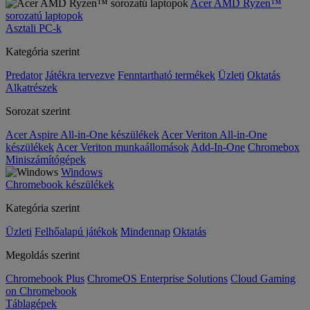
Acer AMD Ryzen™
sorozatú laptopok
Asztali PC-k
Kategória szerint
Predator
Játékra tervezve
Fenntartható termékek
Üzleti
Oktatás
Alkatrészek
Sorozat szerint
Acer Aspire All-in-One készülékek
Acer Veriton All-in-One
készülékek
Acer Veriton munkaállomások
Add-In-One
Chromebox
Miniszámítógépek
Windows
Chromebook készülékek
Kategória szerint
Üzleti
Felhőalapú játékok
Mindennap
Oktatás
Megoldás szerint
Chromebook Plus
ChromeOS Enterprise Solutions
Cloud Gaming
on Chromebook
Táblagépek