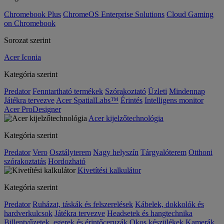
Chromebook Plus
ChromeOS Enterprise Solutions
Cloud Gaming
on Chromebook
Sorozat szerint
Acer Iconia
Kategória szerint
Predator
Fenntartható termékek
Szórakoztató
Üzleti
Mindennap
Játékra tervezve
Acer SpatialLabs™
Érintés
Intelligens monitor
Acer ProDesigner
Acer kijelzőtechnológia
Kategória szerint
Predator
Vero
Osztályterem
Nagy helyszín
Tárgyalóterem
Otthoni
szórakoztatás
Hordozható
Kivetítési kalkulátor
Kategória szerint
Predator
Ruházat, táskák és felszerelések
Kábelek, dokkolók és
hardverkulcsok
Játékra tervezve
Headsetek és hangtechnika
Billentyűzetek, egerek és érintőceruzák
Okos készülékek
Kamerák