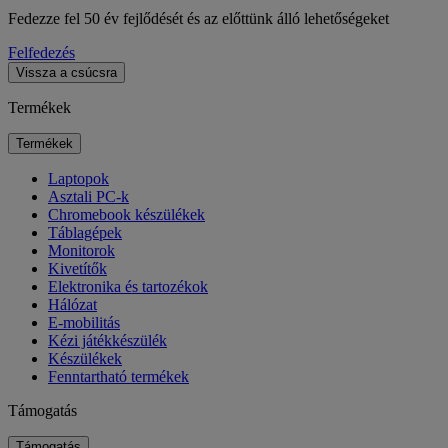
Fedezze fel 50 év fejlődését és az előttünk álló lehetőségeket
Felfedezés
Vissza a csúcsra
Termékek
Termékek
Laptopok
Asztali PC-k
Chromebook készülékek
Táblagépek
Monitorok
Kivetítők
Elektronika és tartozékok
Hálózat
E-mobilitás
Kézi játékkészülék
Készülékek
Fenntartható termékek
Támogatás
Támogatás