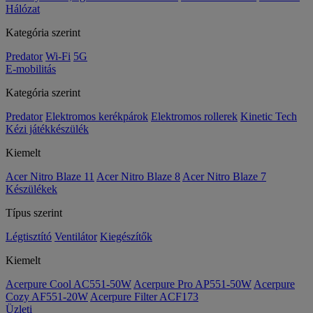
Hálózat
Kategória szerint
Predator
Wi-Fi
5G
E-mobilitás
Kategória szerint
Predator
Elektromos kerékpárok
Elektromos rollerek
Kinetic Tech
Kézi játékkészülék
Kiemelt
Acer Nitro Blaze 11
Acer Nitro Blaze 8
Acer Nitro Blaze 7
Készülékek
Típus szerint
Légtisztító
Ventilátor
Kiegészítők
Kiemelt
Acerpure Cool AC551-50W
Acerpure Pro AP551-50W
Acerpure
Cozy AF551-20W
Acerpure Filter ACF173
Üzleti