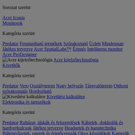
Sorozat szerint
Acer Iconia
Monitorok
Kategória szerint
Predator
Fenntartható termékek
Szórakoztató
Üzleti
Mindennap
Játékra tervezve
Acer SpatialLabs™
Érintés
Intelligens monitor
Acer ProDesigner
Acer kijelzőtechnológia
Kivetítők
Kategória szerint
Predator
Vero
Osztályterem
Nagy helyszín
Tárgyalóterem
Otthoni
szórakoztatás
Hordozható
Kivetítési kalkulátor
Elektronika és tartozékok
Kategória szerint
Predator
Ruházat, táskák és felszerelések
Kábelek, dokkolók és
hardverkulcsok
Játékra tervezve
Headsetek és hangtechnika
Billentyűzetek, egerek és érintőceruzák
Okos készülékek
Kamerák