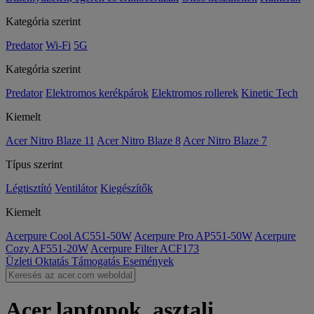
Kategória szerint
Predator
Wi-Fi
5G
Kategória szerint
Predator
Elektromos kerékpárok
Elektromos rollerek
Kinetic Tech
Kiemelt
Acer Nitro Blaze 11
Acer Nitro Blaze 8
Acer Nitro Blaze 7
Típus szerint
Légtisztító
Ventilátor
Kiegészítők
Kiemelt
Acerpure Cool AC551-50W
Acerpure Pro AP551-50W
Acerpure
Cozy AF551-20W
Acerpure Filter ACF173
Üzleti
Oktatás
Támogatás
Események
Acer laptopok, asztali