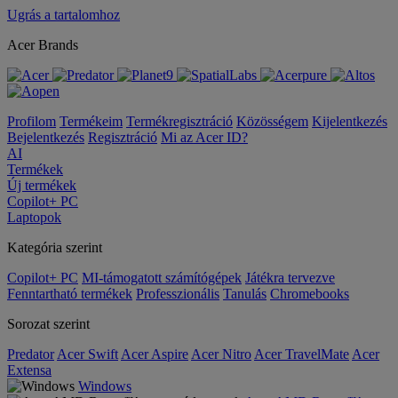
Ugrás a tartalomhoz
Acer Brands
Profilom
Termékeim
Termékregisztráció
Közösségem
Kijelentkezés
Bejelentkezés
Regisztráció
Mi az Acer ID?
AI
Termékek
Új termékek
Copilot+ PC
Laptopok
Kategória szerint
Copilot+ PC
MI-támogatott számítógépek
Játékra tervezve
Fenntartható termékek
Professzionális
Tanulás
Chromebooks
Sorozat szerint
Predator
Acer Swift
Acer Aspire
Acer Nitro
Acer TravelMate
Acer
Extensa
Windows