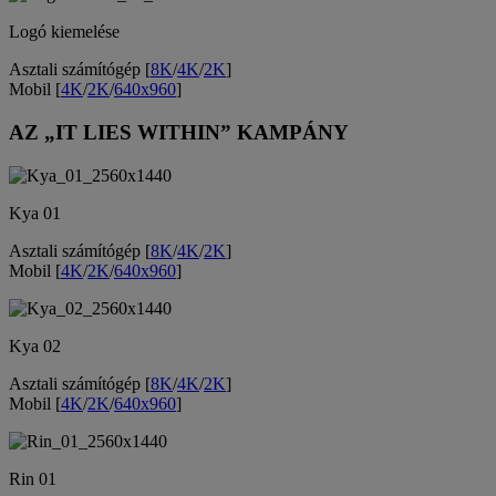
Logó kiemelése
Asztali számítógép [
8K
/
4K
/
2K
]
Mobil [
4K
/
2K
/
640x960
]
AZ „IT LIES WITHIN” KAMPÁNY
Kya 01
Asztali számítógép [
8K
/
4K
/
2K
]
Mobil [
4K
/
2K
/
640x960
]
Kya 02
Asztali számítógép [
8K
/
4K
/
2K
]
Mobil [
4K
/
2K
/
640x960
]
Rin 01