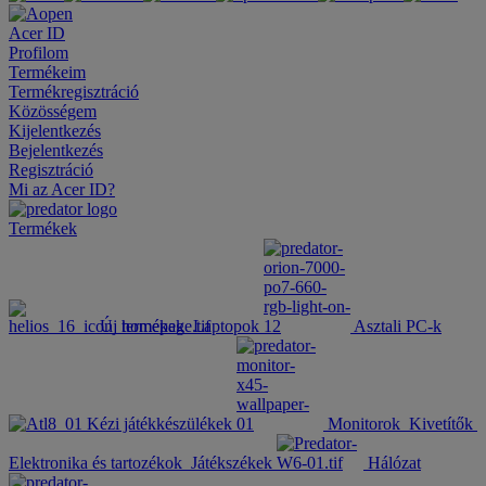
Acer ID
Profilom
Termékeim
Termékregisztráció
Közösségem
Kijelentkezés
Bejelentkezés
Regisztráció
Mi az Acer ID?
Termékek
Új termékek
Laptopok
Asztali PC-k
Kézi játékkészülékek
Monitorok
Kivetítők
Elektronika és tartozékok
Játékszékek
Hálózat