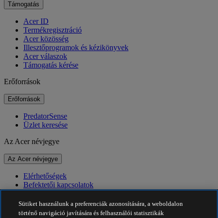
Támogatás
Acer ID
Termékregisztráció
Acer közösség
Illesztőprogramok és kézikönyvek
Acer válaszok
Támogatás kérése
Erőforrások
Erőforrások
PredatorSense
Üzlet keresése
Az Acer névjegye
Az Acer névjegye
Elérhetőségek
Befektetői kapcsolatok
Hírek
Díjak
Sütiket használunk a preferenciák azonosítására, a weboldalon
Események
történő navigáció javítására és felhasználói statisztikák