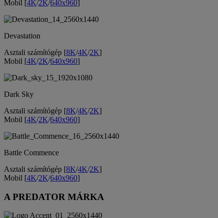
Mobil [
4K
/
2K
/
640x960
]
Devastation
Asztali számítógép [
8K
/
4K
/
2K
]
Mobil [
4K
/
2K
/
640x960
]
Dark Sky
Asztali számítógép [
8K
/
4K
/
2K
]
Mobil [
4K
/
2K
/
640x960
]
Battle Commence
Asztali számítógép [
8K
/
4K
/
2K
]
Mobil [
4K
/
2K
/
640x960
]
A PREDATOR MÁRKA