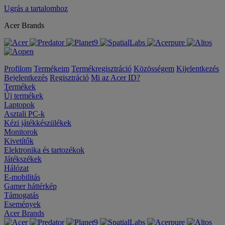
Ugrás a tartalomhoz
Acer Brands
Profilom
Termékeim
Termékregisztráció
Közösségem
Kijelentkezés
Bejelentkezés
Regisztráció
Mi az Acer ID?
Termékek
Új termékek
Laptopok
Asztali PC-k
Kézi játékkészülékek
Monitorok
Kivetítők
Elektronika és tartozékok
Játékszékek
Hálózat
E-mobilitás
Gamer háttérkép
Támogatás
Események
Acer Brands