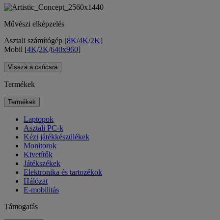
Művészi elképzelés
Asztali számítógép [
8K
/
4K
/
2K
]
Mobil [
4K
/
2K
/
640x960
]
Vissza a csúcsra
Termékek
Termékek
Laptopok
Asztali PC-k
Kézi játékkészülékek
Monitorok
Kivetítők
Játékszékek
Elektronika és tartozékok
Hálózat
E-mobilitás
Támogatás