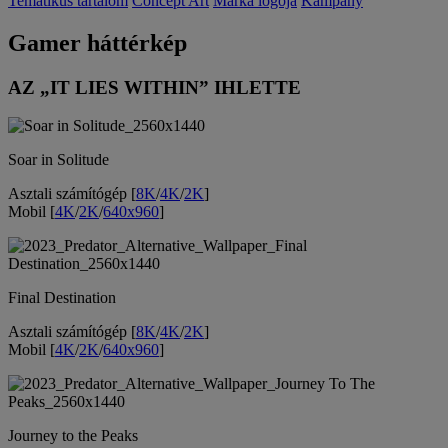
Tematikus tartalom
Concept Art
Márka logója
Kampány
Gamer háttérkép
AZ „IT LIES WITHIN” IHLETTE
Soar in Solitude
Asztali számítógép [
8K
/
4K
/
2K
]
Mobil [
4K
/
2K
/
640x960
]
Final Destination
Asztali számítógép [
8K
/
4K
/
2K
]
Mobil [
4K
/
2K
/
640x960
]
Journey to the Peaks