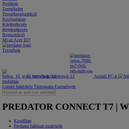
Profilom
Termékeim
Termékregisztráció
Közösségem
Kijelentkezés
Bejelentkezés
Regisztráció
Mi az Acer ID?
Termékek
Új termékek
Laptopok
Asztali PC-k
mobilitás
Gamer háttérkép
Támogatás
Események
PREDATOR CONNECT T7 | Wi-Fi 
Kezdőlap
Predator hálózati eszközök