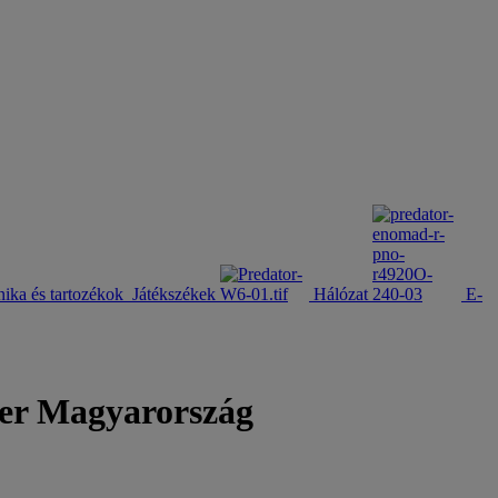
nika és tartozékok
Játékszékek
Hálózat
E-
er Magyarország