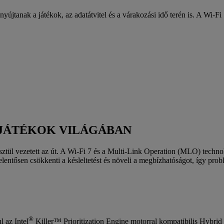
nyújtanak a játékok, az adatátvitel és a várakozási idő terén is. A Wi-
 JÁTÉKOK VILÁGÁBAN
tül vezetett az út. A Wi-Fi 7 és a Multi-Link Operation (MLO) technoló
lentősen csökkenti a késleltetést és növeli a megbízhatóságot, így pro
®
l az Intel
Killer™ Prioritization Engine motorral kompatibilis Hybrid Q