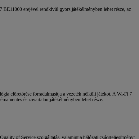
Fi 7 BE11000 erejével rendkívül gyors játékélményben lehet része, az
gia előretörése forradalmasítja a vezeték nélküli játékot. A Wi-Fi 7
blémamentes és zavartalan játékélményben lehet része.
uality of Service szolgáltatás, valamint a hálózati csúcsteljesítményt