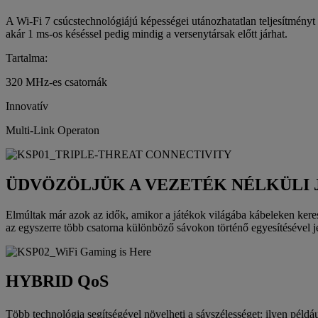
A Wi-Fi 7 csúcstechnológiájú képességei utánozhatatlan teljesítményt 
akár 1 ms-os késéssel pedig mindig a versenytársak előtt járhat.
Tartalma:
320 MHz-es csatornák
Innovatív
Multi-Link Operaton
ÜDVÖZÖLJÜK A VEZETÉK NÉLKÜLI
Elmúltak már azok az idők, amikor a játékok világába kábeleken keresz
az egyszerre több csatorna különböző sávokon történő egyesítésével je
HYBRID QoS
Több technológia segítségével növelheti a sávszélességet: ilyen példáu