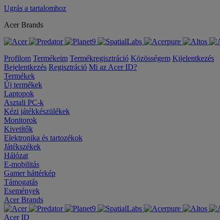
Ugrás a tartalomhoz
Acer Brands
Profilom
Termékeim
Termékregisztráció
Közösségem
Kijelentkezés
Bejelentkezés
Regisztráció
Mi az Acer ID?
Termékek
Új termékek
Laptopok
Asztali PC-k
Kézi játékkészülékek
Monitorok
Kivetítők
Elektronika és tartozékok
Játékszékek
Hálózat
E-mobilitás
Gamer háttérkép
Támogatás
Események
Acer Brands
Acer ID