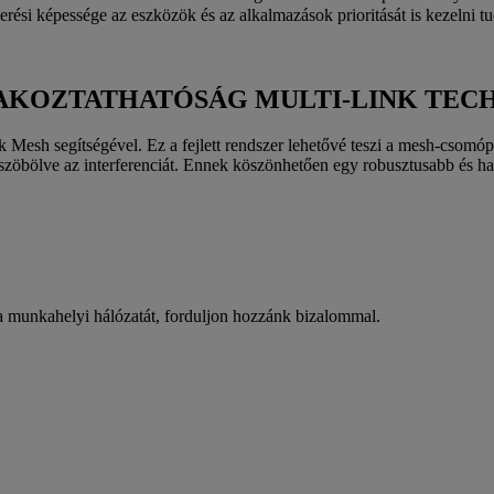
erési képessége az eszközök és az alkalmazások prioritását is kezelni tud
AKOZTATHATÓSÁG MULTI-LINK TEC
k Mesh segítségével. Ez a fejlett rendszer lehetővé teszi a mesh-csomó
iküszöbölve az interferenciát. Ennek köszönhetően egy robusztusabb és ha
 a munkahelyi hálózatát, forduljon hozzánk bizalommal.