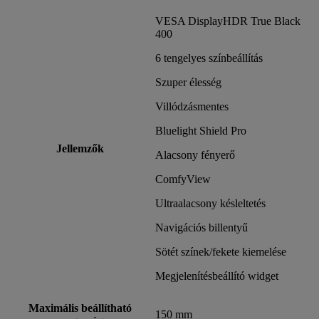
VESA DisplayHDR True Black
400
6 tengelyes színbeállítás
Szuper élesség
Villódzásmentes
Bluelight Shield Pro
Jellemzők
Alacsony fényerő
ComfyView
Ultraalacsony késleltetés
Navigációs billentyű
Sötét színek/fekete kiemelése
Megjelenítésbeállító widget
Maximális beállítható
150 mm