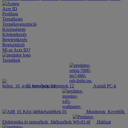
Acer ID
Profilom
Termékeim
Termékregisztráció
Közösségem
Kijelentkezés
Bejelentkezés
Regisztráció
Mi az Acer ID?
Termékek
Új termékek
Laptopok
Asztali PC-k
Kézi játékkészülékek
Monitorok
Kivetítők
Elektronika és tartozékok
Játékszékek
Hálózat