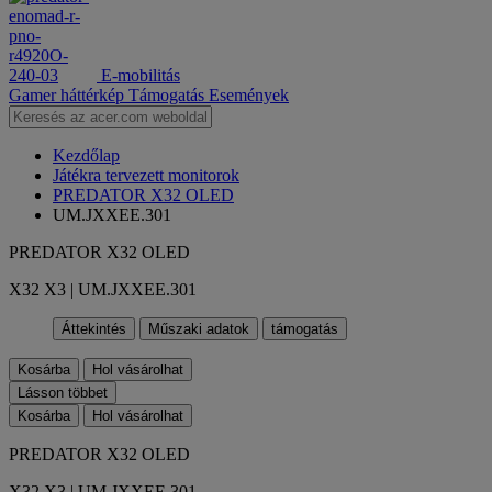
E-mobilitás
Gamer háttérkép
Támogatás
Események
Kezdőlap
Játékra tervezett monitorok
PREDATOR X32 OLED
UM.JXXEE.301
PREDATOR X32 OLED
X32 X3 | UM.JXXEE.301
Áttekintés
Műszaki adatok
támogatás
Kosárba
Hol vásárolhat
Lásson többet
Kosárba
Hol vásárolhat
PREDATOR X32 OLED
X32 X3 | UM.JXXEE.301