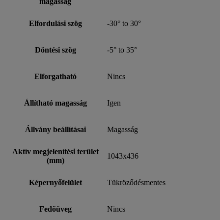
magasság
Elfordulási szög
-30° to 30°
Döntési szög
-5° to 35°
Elforgatható
Nincs
Állítható magasság
Igen
Állvány beállításai
Magasság
Aktív megjelenítési terület
1043x436
(mm)
Képernyőfelület
Tükröződésmentes
Fedőüveg
Nincs