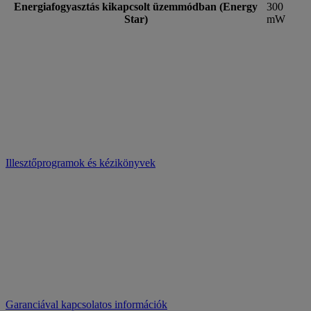
Energiafogyasztás kikapcsolt üzemmódban (Energy
300
Star)
mW
Illesztőprogramok és kézikönyvek
Garanciával kapcsolatos információk