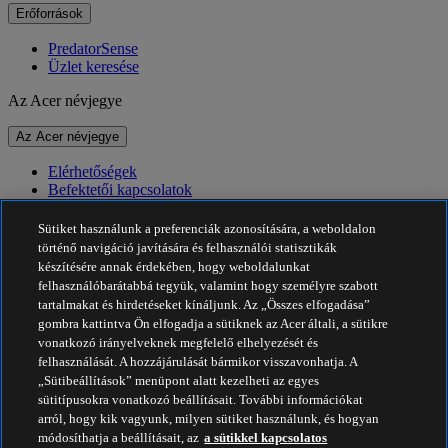
Erőforrások
PredatorSense
Üzlet keresése
Az Acer névjegye
Az Acer névjegye
Elérhetőségek
Befektetői kapcsolatok
Hírek
Díjak
Sütiket használunk a preferenciák azonosítására, a weboldalon
Események
történő navigáció javítására és felhasználói statisztikák
készítésére annak érdekében, hogy weboldalunkat
Fenntarthatóság
felhasználóbarátabbá tegyük, valamint hogy személyre szabott
tartalmakat és hirdetéseket kínáljunk. Az „Összes elfogadása”
Fenntarthatóság
gombra kattintva Ön elfogadja a sütiknek az Acer általi, a sütikre
vonatkozó irányelveknek megfelelő elhelyezését és
Vállalati társadalmi felelősségvállalás
felhasználását. A hozzájárulását bármikor visszavonhatja. A
A termékek ökológiai lábnyoma
„Sütibeállítások” menüpont alatt kezelheti az egyes
Project Humanity
sütitípusokra vonatkozó beállításait. További információkat
Earthion
arról, hogy kik vagyunk, milyen sütiket használunk, és hogyan
Adatvédelmi szabályzat
módosíthatja a beállításait, az
a sütikkel kapcsolatos