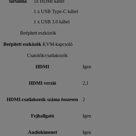
tartalma
1x HDMI kábel
1 x USB Type-C kábel
1 x USB 3.0 kábel
Beépített eszközök
Beépített eszközök
KVM-kapcsoló
Csatolók/csatlakozók
HDMI
Igen
HDMI verzió
2,1
HDMI-csatlakozók száma összesen
2
Fejhallgató
Igen
Audiokimenet
Igen