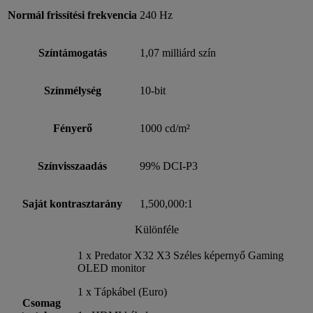
Normál frissítési frekvencia
240 Hz
Színtámogatás
1,07 milliárd szín
Színmélység
10-bit
Fényerő
1000 cd/m²
Színvisszaadás
99% DCI-P3
Saját kontrasztarány
1,500,000:1
Különféle
1 x Predator X32 X3 Széles képernyő Gaming
OLED monitor
1 x Tápkábel (Euro)
Csomag