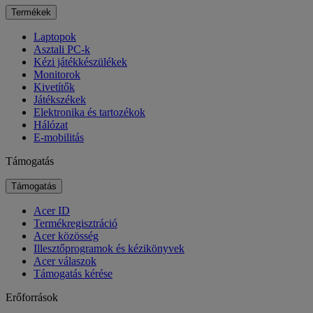
Termékek
Laptopok
Asztali PC-k
Kézi játékkészülékek
Monitorok
Kivetítők
Játékszékek
Elektronika és tartozékok
Hálózat
E-mobilitás
Támogatás
Támogatás
Acer ID
Termékregisztráció
Acer közösség
Illesztőprogramok és kézikönyvek
Acer válaszok
Támogatás kérése
Erőforrások