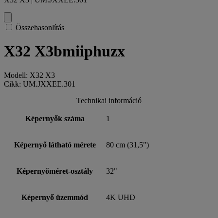
Összehasonlítás
X32 X3bmiiphuzx
Modell: X32 X3
Cikk: UM.JXXEE.301
Technikai információ
Képernyők száma
1
Képernyő látható mérete
80 cm (31,5")
Képernyőméret-osztály
32"
Képernyő üzemmód
4K UHD