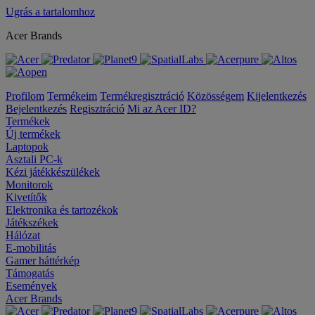
Ugrás a tartalomhoz
Acer Brands
Profilom
Termékeim
Termékregisztráció
Közösségem
Kijelentkezés
Bejelentkezés
Regisztráció
Mi az Acer ID?
Termékek
Új termékek
Laptopok
Asztali PC-k
Kézi játékkészülékek
Monitorok
Kivetítők
Elektronika és tartozékok
Játékszékek
Hálózat
E-mobilitás
Gamer háttérkép
Támogatás
Események
Acer Brands