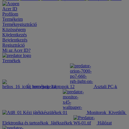
Acer ID
Profilom
Termékeim
Termékregisztráció
Közösségem
Kijelentkezés
Bejelentkezés
Regisztráció
Mi az Acer ID?
Termékek
Új termékek
Laptopok
Asztali PC-k
Kézi játékkészülékek
Monitorok
Kivetítők
Elektronika és tartozékok
Játékszékek
Hálózat