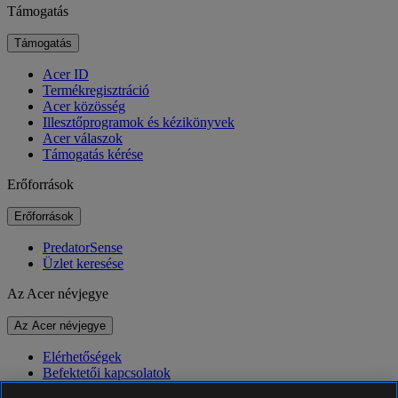
Támogatás
Támogatás
Acer ID
Termékregisztráció
Acer közösség
Illesztőprogramok és kézikönyvek
Acer válaszok
Támogatás kérése
Erőforrások
Erőforrások
PredatorSense
Üzlet keresése
Az Acer névjegye
Az Acer névjegye
Elérhetőségek
Befektetői kapcsolatok
Hírek