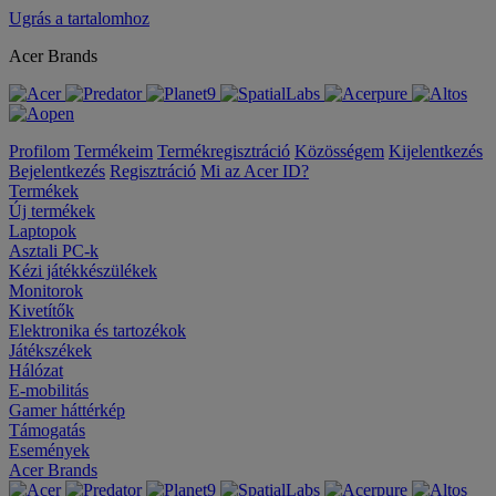
Ugrás a tartalomhoz
Acer Brands
Profilom
Termékeim
Termékregisztráció
Közösségem
Kijelentkezés
Bejelentkezés
Regisztráció
Mi az Acer ID?
Termékek
Új termékek
Laptopok
Asztali PC-k
Kézi játékkészülékek
Monitorok
Kivetítők
Elektronika és tartozékok
Játékszékek
Hálózat
E-mobilitás
Gamer háttérkép
Támogatás
Események
Acer Brands