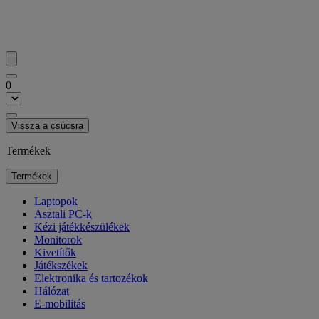
0
Vissza a csúcsra
Termékek
Termékek
Laptopok
Asztali PC-k
Kézi játékkészülékek
Monitorok
Kivetítők
Játékszékek
Elektronika és tartozékok
Hálózat
E-mobilitás