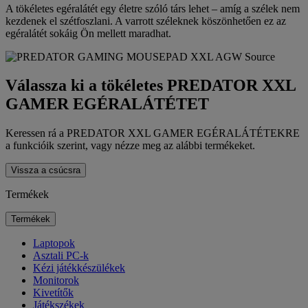
A tökéletes egéralátét egy életre szóló társ lehet – amíg a szélek nem
kezdenek el szétfoszlani. A varrott széleknek köszönhetően ez az
egéralátét sokáig Ön mellett maradhat.
Válassza ki a tökéletes PREDATOR XXL
GAMER EGÉRALÁTÉTET
Keressen rá a PREDATOR XXL GAMER EGÉRALÁTÉTEKRE
a funkcióik szerint, vagy nézze meg az alábbi termékeket.
Vissza a csúcsra
Termékek
Termékek
Laptopok
Asztali PC-k
Kézi játékkészülékek
Monitorok
Kivetítők
Játékszékek