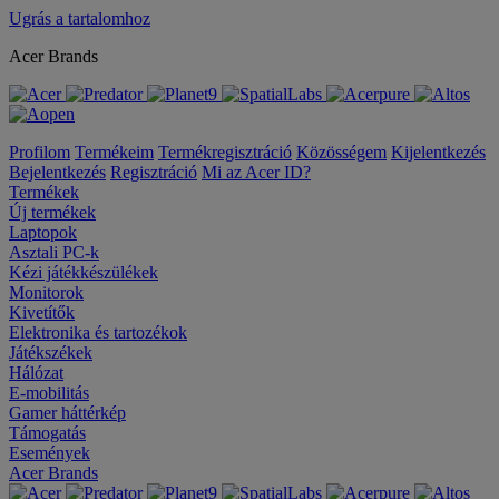
Ugrás a tartalomhoz
Acer Brands
Profilom
Termékeim
Termékregisztráció
Közösségem
Kijelentkezés
Bejelentkezés
Regisztráció
Mi az Acer ID?
Termékek
Új termékek
Laptopok
Asztali PC-k
Kézi játékkészülékek
Monitorok
Kivetítők
Elektronika és tartozékok
Játékszékek
Hálózat
E-mobilitás
Gamer háttérkép
Támogatás
Események
Acer Brands