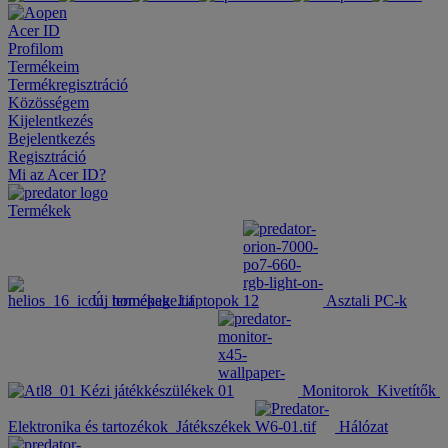
Acer ID
Profilom
Termékeim
Termékregisztráció
Közösségem
Kijelentkezés
Bejelentkezés
Regisztráció
Mi az Acer ID?
Termékek
Új termékek
Laptopok
Asztali PC-k
Kézi játékkészülékek
Monitorok
Kivetítők
Elektronika és tartozékok
Játékszékek
Hálózat