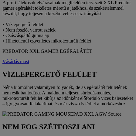
A profi játékosok elvárásainak megfelelően tervezett XXL Predator
gamer egéralátét tökéletes méretű a játékhoz, és szakértelemmel
készült, hogy teljesen a kezébe vehesse az irányítást.
• Vízlepergető felület
• Nem foszló, varrott szélek
• Csúszásgátló gumialap
• Hihetetlenül egyenletes mikrotexturált felület
PREDATOR XXL GAMER EGÉRALÁTÉT
Vásárlás most
VÍZLEPERGETŐ FELÜLET
Néha kiömölhet valamilyen folyadék, de az egéralátét felületének
nem esik bántódása. A majdnem teljesen súrlódásmentes,
mikrotexturált felület kibírja az időnként előforduló vizes baleseteket
– így gyorsan feltakaríthat, és már vissza is térhet a mérkőzéshez.
NEM FOG SZÉTFOSZLANI