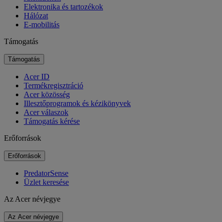
Elektronika és tartozékok
Hálózat
E-mobilitás
Támogatás
Támogatás
Acer ID
Termékregisztráció
Acer közösség
Illesztőprogramok és kézikönyvek
Acer válaszok
Támogatás kérése
Erőforrások
Erőforrások
PredatorSense
Üzlet keresése
Az Acer névjegye
Az Acer névjegye