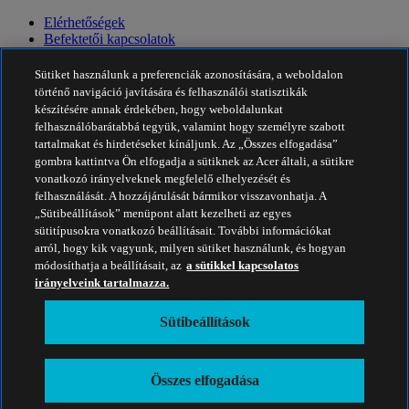
Elérhetőségek
Befektetői kapcsolatok
Hírek
Díjak
Sütiket használunk a preferenciák azonosítására, a weboldalon
Események
történő navigáció javítására és felhasználói statisztikák
készítésére annak érdekében, hogy weboldalunkat
Fenntarthatóság
felhasználóbarátabbá tegyük, valamint hogy személyre szabott
tartalmakat és hirdetéseket kínáljunk. Az „Összes elfogadása”
Fenntarthatóság
gombra kattintva Ön elfogadja a sütiknek az Acer általi, a sütikre
vonatkozó irányelveknek megfelelő elhelyezését és
Vállalati társadalmi felelősségvállalás
felhasználását. A hozzájárulását bármikor visszavonhatja. A
A termékek ökológiai lábnyoma
„Sütibeállítások” menüpont alatt kezelheti az egyes
Project Humanity
sütitípusokra vonatkozó beállításait. További információkat
Earthion
arról, hogy kik vagyunk, milyen sütiket használunk, és hogyan
Adatvédelmi szabályzat
módosíthatja a beállításait, az
a sütikkel kapcsolatos
Sütikkel kapcsolatos irányelvek
irányelveink tartalmazza.
Jogi nyilatkozat
További jogi információ
Sütibeállítások
Akadálymentességre vonatkozó irányelvek
Sütibeállítások
Magyarország - Magyar
Összes elfogadása
© 2026 Acer Inc.