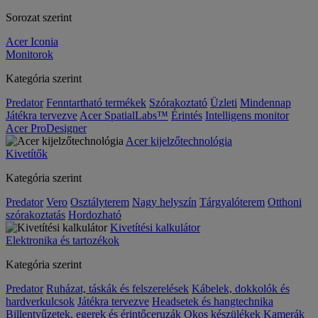
Sorozat szerint
Acer Iconia
Monitorok
Kategória szerint
Predator
Fenntartható termékek
Szórakoztató
Üzleti
Mindennap
Játékra tervezve
Acer SpatialLabs™
Érintés
Intelligens monitor
Acer ProDesigner
Acer kijelzőtechnológia
Kivetítők
Kategória szerint
Predator
Vero
Osztályterem
Nagy helyszín
Tárgyalóterem
Otthoni
szórakoztatás
Hordozható
Kivetítési kalkulátor
Elektronika és tartozékok
Kategória szerint
Predator
Ruházat, táskák és felszerelések
Kábelek, dokkolók és
hardverkulcsok
Játékra tervezve
Headsetek és hangtechnika
Billentyűzetek, egerek és érintőceruzák
Okos készülékek
Kamerák