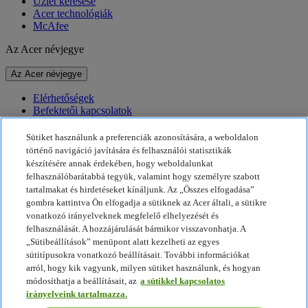
Üzlet keresése
Acer technológiák
McAfee
Az Acer névjegye
Az Acer névjegye
Elérhetőségek
Befektetői kapcsolatok
Hírek
Díjak
Sütiket használunk a preferenciák azonosítására, a weboldalon
Események
történő navigáció javítására és felhasználói statisztikák
készítésére annak érdekében, hogy weboldalunkat
Fenntarthatóság
felhasználóbarátabbá tegyük, valamint hogy személyre szabott
tartalmakat és hirdetéseket kínáljunk. Az „Összes elfogadása”
Fenntarthatóság
gombra kattintva Ön elfogadja a sütiknek az Acer általi, a sütikre
vonatkozó irányelveknek megfelelő elhelyezését és
Vállalati társadalmi felelősségvállalás
felhasználását. A hozzájárulását bármikor visszavonhatja. A
A termékek ökológiai lábnyoma
„Sütibeállítások” menüpont alatt kezelheti az egyes
Project Humanity
sütitípusokra vonatkozó beállításait. További információkat
Earthion
arról, hogy kik vagyunk, milyen sütiket használunk, és hogyan
Adatvédelmi szabályzat
módosíthatja a beállításait, az
a sütikkel kapcsolatos
Sütikkel kapcsolatos irányelvek
irányelveink tartalmazza.
Jogi nyilatkozat