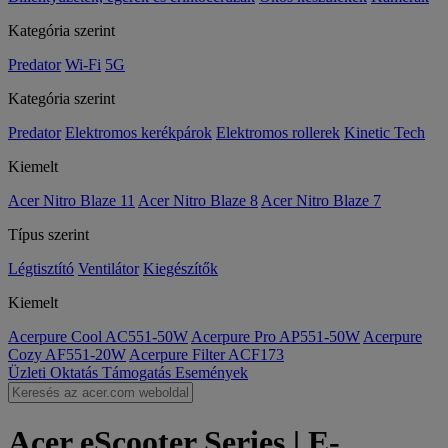
Kategória szerint
Predator
Wi-Fi
5G
Kategória szerint
Predator
Elektromos kerékpárok
Elektromos rollerek
Kinetic Tech
Kiemelt
Acer Nitro Blaze 11
Acer Nitro Blaze 8
Acer Nitro Blaze 7
Típus szerint
Légtisztító
Ventilátor
Kiegészítők
Kiemelt
Acerpure Cool AC551-50W
Acerpure Pro AP551-50W
Acerpure
Cozy AF551-20W
Acerpure Filter ACF173
Üzleti
Oktatás
Támogatás
Események
Acer eScooter Series | E-