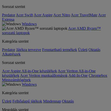
Sorozat szerint
Predator
Acer Swift
Acer Aspire
Acer Nitro
Acer TravelMate
Acer
Extensa
Windows
Acer AMD Ryzen™
sorozatú laptopok
Kategória szerint
Predator
Játékra tervezve
Fenntartható termékek
Üzleti
Oktatás
Alkatrészek
Sorozat szerint
Acer Aspire All-in-One készülékek
Acer Veriton All-in-One
készülékek
Acer Veriton munkaállomások
Add-In-One
Chromebox
Miniszámítógépek
Windows
Kategória szerint
Üzleti
Felhőalapú játékok
Mindennap
Oktatás
Megoldás szerint