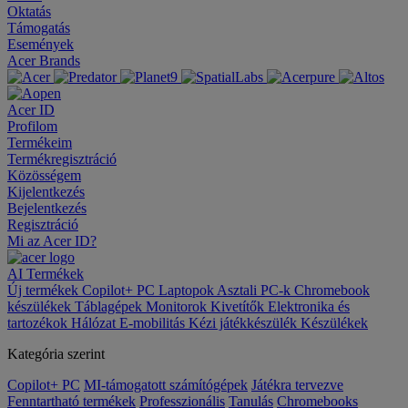
Oktatás
Támogatás
Események
Acer Brands
Acer ID
Profilom
Termékeim
Termékregisztráció
Közösségem
Kijelentkezés
Bejelentkezés
Regisztráció
Mi az Acer ID?
AI
Termékek
Új termékek
Copilot+ PC
Laptopok
Asztali PC-k
Chromebook
készülékek
Táblagépek
Monitorok
Kivetítők
Elektronika és
tartozékok
Hálózat
E-mobilitás
Kézi játékkészülék
Készülékek
Kategória szerint
Copilot+ PC
MI-támogatott számítógépek
Játékra tervezve
Fenntartható termékek
Professzionális
Tanulás
Chromebooks