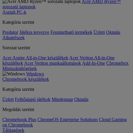
Acer AMD Ryzen™
sorozatú laptopok
Asztali PC-k
Kategória szerint
Predator
Játékra tervezve
Fenntartható termékek
Üzleti
Oktatás
Alkatrészek
Sorozat szerint
Acer Aspire All-in-One készülékek
Acer Veriton All-in-One
készülékek
Acer Veriton munkaállomások
Add-In-One
Chromebox
Miniszámítógépek
Windows
Chromebook készülékek
Kategória szerint
Üzleti
Felhőalapú játékok
Mindennap
Oktatás
Megoldás szerint
Chromebook Plus
ChromeOS Enterprise Solutions
Cloud Gaming
on Chromebook
Táblagépek