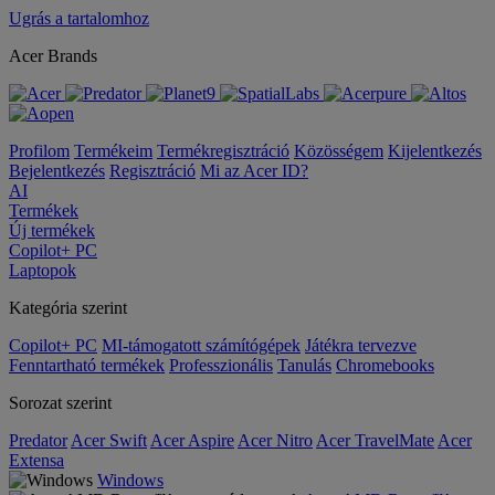
Ugrás a tartalomhoz
Acer Brands
Profilom
Termékeim
Termékregisztráció
Közösségem
Kijelentkezés
Bejelentkezés
Regisztráció
Mi az Acer ID?
AI
Termékek
Új termékek
Copilot+ PC
Laptopok
Kategória szerint
Copilot+ PC
MI-támogatott számítógépek
Játékra tervezve
Fenntartható termékek
Professzionális
Tanulás
Chromebooks
Sorozat szerint
Predator
Acer Swift
Acer Aspire
Acer Nitro
Acer TravelMate
Acer
Extensa
Windows