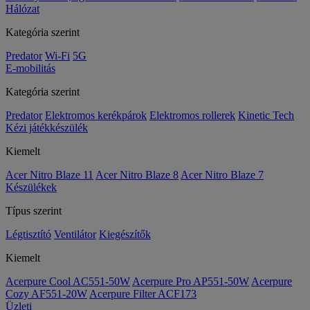
Hálózat
Kategória szerint
Predator
Wi-Fi
5G
E-mobilitás
Kategória szerint
Predator
Elektromos kerékpárok
Elektromos rollerek
Kinetic Tech
Kézi játékkészülék
Kiemelt
Acer Nitro Blaze 11
Acer Nitro Blaze 8
Acer Nitro Blaze 7
Készülékek
Típus szerint
Légtisztító
Ventilátor
Kiegészítők
Kiemelt
Acerpure Cool AC551-50W
Acerpure Pro AP551-50W
Acerpure
Cozy AF551-20W
Acerpure Filter ACF173
Üzleti