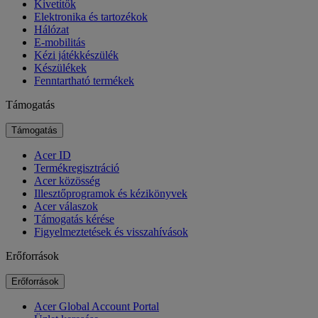
Kivetítők
Elektronika és tartozékok
Hálózat
E-mobilitás
Kézi játékkészülék
Készülékek
Fenntartható termékek
Támogatás
Támogatás
Acer ID
Termékregisztráció
Acer közösség
Illesztőprogramok és kézikönyvek
Acer válaszok
Támogatás kérése
Figyelmeztetések és visszahívások
Erőforrások
Erőforrások
Acer Global Account Portal