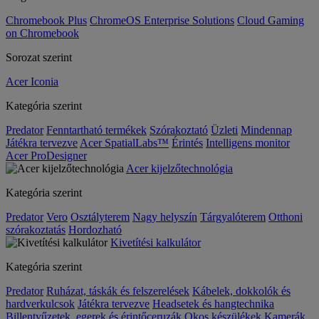
Chromebook Plus
ChromeOS Enterprise Solutions
Cloud Gaming
on Chromebook
Sorozat szerint
Acer Iconia
Kategória szerint
Predator
Fenntartható termékek
Szórakoztató
Üzleti
Mindennap
Játékra tervezve
Acer SpatialLabs™
Érintés
Intelligens monitor
Acer ProDesigner
Acer kijelzőtechnológia
Kategória szerint
Predator
Vero
Osztályterem
Nagy helyszín
Tárgyalóterem
Otthoni
szórakoztatás
Hordozható
Kivetítési kalkulátor
Kategória szerint
Predator
Ruházat, táskák és felszerelések
Kábelek, dokkolók és
hardverkulcsok
Játékra tervezve
Headsetek és hangtechnika
Billentyűzetek, egerek és érintőceruzák
Okos készülékek
Kamerák