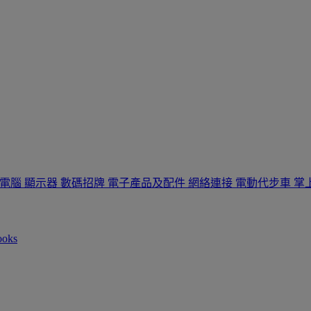
板電腦
顯示器
數碼招牌
電子產品及配件
網絡連接
電動代步車
掌
ooks