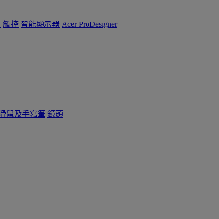
™
觸控
智能顯示器
Acer ProDesigner
滑鼠及手寫筆
鏡頭