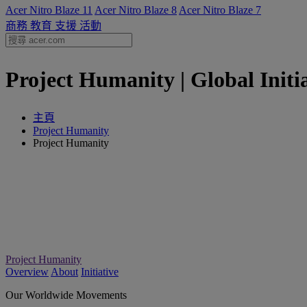
Acer Nitro Blaze 11
Acer Nitro Blaze 8
Acer Nitro Blaze 7
商務
教育
支援
活動
Project Humanity | Global Init
主頁
Project Humanity
Project Humanity
Project Humanity
Overview
About
Initiative
Our Worldwide Movements