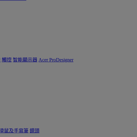
™
觸控
智能顯示器
Acer ProDesigner
滑鼠及手寫筆
鏡頭