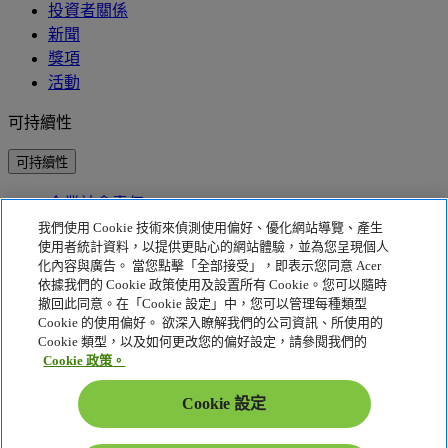
投資者關係
新聞
獎項
活動
可持續性
可持續性
企業社會責任
產品碳足跡
我們使用 Cookie 技術來偵測使用偏好、優化網站導覽、產生
Project Humanity
使用者統計資料，以提供更貼心的網站體驗，並為您呈現個人
Earthion
化內容與廣告。 當您點擊「全部接受」，即表示您同意 Acer
依據我們的 Cookie 政策使用及設置所有 Cookie。您可以隨時
隱私權政策
撤回此同意。在「Cookie 設定」中，您可以管理每種類型
Cookie 的使用偏好。 欲深入瞭解我們的公司資訊、所使用的
Cookie 政策
Cookie 類型，以及如何更改您的偏好設定，請參閱我們的
法律聲明
Cookie 政策。
其他法律資訊
可存取性政策
Cookie 設定
Cookie 設定
香港特別行政區 - 繁體中文