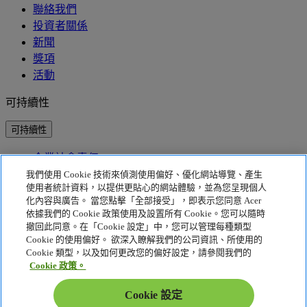
聯絡我們
投資者關係
新聞
獎項
活動
可持續性
可持續性
企業社會責任
產品碳足跡
我們使用 Cookie 技術來偵測使用偏好、優化網站導覽、產生
Project Humanity
使用者統計資料，以提供更貼心的網站體驗，並為您呈現個人
Earthion
化內容與廣告。 當您點擊「全部接受」，即表示您同意 Acer
依據我們的 Cookie 政策使用及設置所有 Cookie。您可以隨時
隱私權政策
撤回此同意。在「Cookie 設定」中，您可以管理每種類型
Cookie 的使用偏好。 欲深入瞭解我們的公司資訊、所使用的
Cookie 政策
Cookie 類型，以及如何更改您的偏好設定，請參閱我們的
法律聲明
Cookie 政策。
其他法律資訊
可存取性政策
Cookie 設定