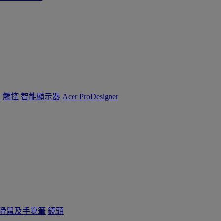
™
觸控
智能顯示器
Acer ProDesigner
滑鼠及手寫筆
鏡頭