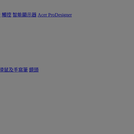
™
觸控
智能顯示器
Acer ProDesigner
滑鼠及手寫筆
鏡頭