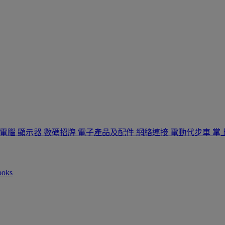
板電腦
顯示器
數碼招牌
電子產品及配件
網絡連接
電動代步車
掌
ooks