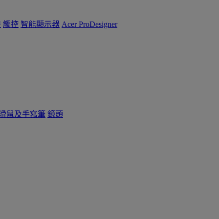
™
觸控
智能顯示器
Acer ProDesigner
滑鼠及手寫筆
鏡頭