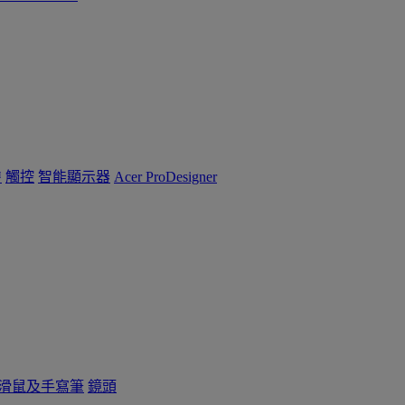
™
觸控
智能顯示器
Acer ProDesigner
滑鼠及手寫筆
鏡頭