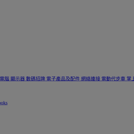
板電腦
顯示器
數碼招牌
電子產品及配件
網絡連接
電動代步車
掌
ooks