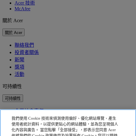
Acer 技術
McAfee
關於 Acer
關於 Acer
聯絡我們
投資者關係
新聞
獎項
活動
可持續性
可持續性
企業社會責任
產品碳足跡
我們使用 Cookie 技術來偵測使用偏好、優化網站導覽、產生
Project Humanity
使用者統計資料，以提供更貼心的網站體驗，並為您呈現個人
Earthion
化內容與廣告。 當您點擊「全部接受」，即表示您同意 Acer
依據我們的 Cookie 政策使用及設置所有 Cookie。您可以隨時