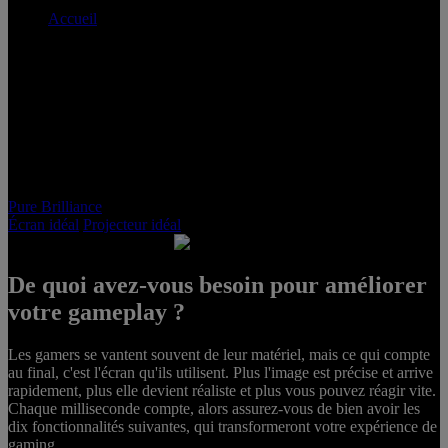
Accueil
Acer Pure Brilliance
Pure Brilliance
Écran idéal
Projecteur idéal
De quoi avez-vous besoin pour améliorer
PURE
votre gameplay ?
GAMEPLAY
Les gamers se vantent souvent de leur matériel, mais ce qui compte
au final, c'est l'écran qu'ils utilisent. Plus l'image est précise et arrive
Acer Nitro Gaming
Monitors
rapidement, plus elle devient réaliste et plus vous pouvez réagir vite.
Chaque milliseconde compte, alors assurez-vous de bien avoir les
dix fonctionnalités suivantes, qui transformeront votre expérience de
gaming.