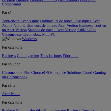
Composants
Par série
Tout-en-un Acer Aspire
Ordinateurs de bureau classiques Acer
Aspire
Nitro
Ordinateurs de bureau Acer Veriton Business
Tout-en-
un Acer Veriton
Stations de travail Acer Veriton
Add-In-One
Chromebase
Chromebox
Mini PC
Windows
Par catégorie
Business
Cloud gaming
Tous les jours
Éducation
Par solution
Chromebook Plus
ChromeOS Enterprise Solutions
Cloud Gaming
on Chromebook
Par série
Acer Iconia
Par catégorie
Predator
Produits durables
Entertainment
Business
Tous les jours