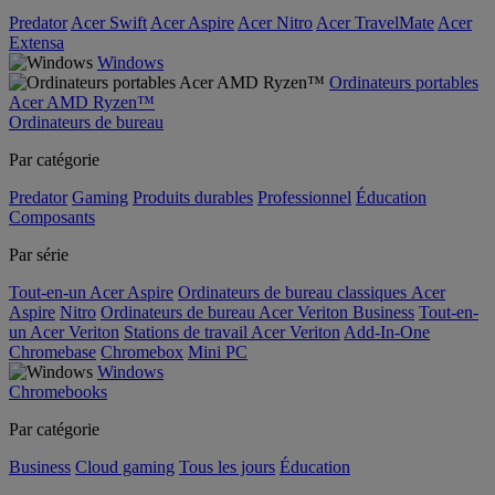
Predator
Acer Swift
Acer Aspire
Acer Nitro
Acer TravelMate
Acer
Extensa
Windows
Ordinateurs portables
Acer AMD Ryzen™
Ordinateurs de bureau
Par catégorie
Predator
Gaming
Produits durables
Professionnel
Éducation
Composants
Par série
Tout-en-un Acer Aspire
Ordinateurs de bureau classiques Acer
Aspire
Nitro
Ordinateurs de bureau Acer Veriton Business
Tout-en-
un Acer Veriton
Stations de travail Acer Veriton
Add-In-One
Chromebase
Chromebox
Mini PC
Windows
Chromebooks
Par catégorie
Business
Cloud gaming
Tous les jours
Éducation