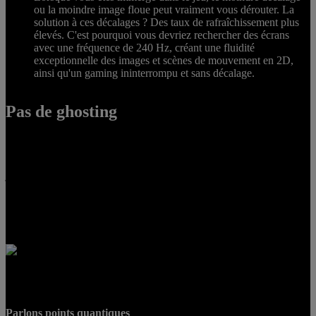
ou la moindre image floue peut vraiment vous dérouter. La
solution à ces décalages ? Des taux de rafraîchissement plus
élevés. C'est pourquoi vous devriez rechercher des écrans
avec une fréquence de 240 Hz, créant une fluidité
exceptionnelle des images et scènes de mouvement en 2D,
ainsi qu'un gaming ininterrompu et sans décalage.
Pas de ghosting
Pour les vrais gamers, le « ghosting » devient un ennemi redoutable,
en particulier dans les jeux RPG, où le rythme est très rapide, ou les
jeux de tir type sniper. Le ghosting se produit lorsque l'image
précédente continue d'apparaître à l'écran avec une nouvelle image,
créant un cumul d'images et un flou notable. Avec la technologie
Visual Response Boost™ (VRB), le ghosting appartient au passé et
votre gameplay est fluide et net.
Parlons points quantiques