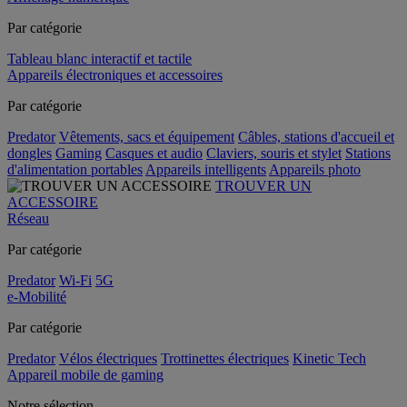
Par catégorie
Tableau blanc interactif et tactile
Appareils électroniques et accessoires
Par catégorie
Predator
Vêtements, sacs et équipement
Câbles, stations d'accueil et
dongles
Gaming
Casques et audio
Claviers, souris et stylet
Stations
d'alimentation portables
Appareils intelligents
Appareils photo
TROUVER UN
ACCESSOIRE
Réseau
Par catégorie
Predator
Wi-Fi
5G
e-Mobilité
Par catégorie
Predator
Vélos électriques
Trottinettes électriques
Kinetic Tech
Appareil mobile de gaming
Notre sélection