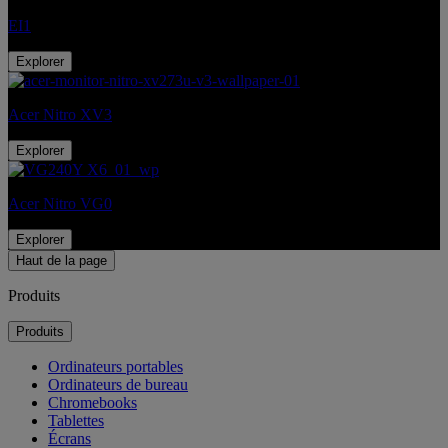
EI1
Explorer
Acer Nitro XV3
Explorer
Acer Nitro VG0
Explorer
Haut de la page
Produits
Produits
Ordinateurs portables
Ordinateurs de bureau
Chromebooks
Tablettes
Écrans