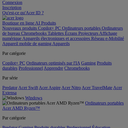
Connexion
Inscription
Qu'est-ce qu'Acer ID ?
Boutique en ligne
AI
Produits
Nouveaux produits
Copilot+ PC
Ordinateurs portables
Ordinateurs
de bureau
Chromebooks
Tablettes
Écrans
Projecteurs
Affichage
numérique
Appareils électroniques et accessoires
Réseau
e-Mobilité
Appareil mobile de gaming
Appareils
Par catégorie
Copilot+ PC
Ordinateurs optimisés par l'IA
Gaming
Produits
durables
Professionnel
Apprendre
Chromebooks
Par série
Predator
Acer Swift
Acer Aspire
Acer Nitro
Acer TravelMate
Acer
Extensa
Windows
Ordinateurs portables
Acer AMD Ryzen™
Par catégorie
Predator
Gaming
Produits durables
Professionnel
Éducation