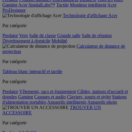
Gaming
Acer SpatialLabs™
Tactile
Moniteur intelligent
Acer
ProDesigner
Technologie d'affichage Acer
Par catégorie
Predator
Vero
Salle de classe
Grande salle
Salle de réunion
Divertissement à domicile
Mobilité
Calculateur de distance de
projection
Par catégorie
Tableau blanc interactif et tactile
Par catégorie
Predator
Vêtements, sacs et équipement
Câbles, stations d'accueil et
dongles
Gaming
Casques et audio
Claviers, souris et stylet
Stations
d'alimentation portables
Appareils intelligents
Appareils photo
TROUVER UN
ACCESSOIRE
Par catégorie