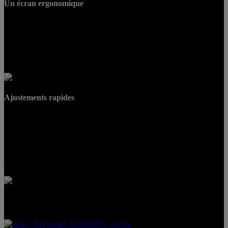
Un écran ergonomique
Les bons écrans devraient causer peu ou pas de tension, c'est
pourquoi les meilleurs vous permettent de les incliner, de les pivoter
et d'y faire des ajustements de hauteur facilement, tout en restant
stable. Avec une inclinaison de -5° à 20°, l'Acer NITRO VG0
soulage votre cou et votre esprit.
Ajustements rapides
Ne perdez plus de temps avec les minuscules boutons derrière votre
écran. Acer Display Widget vous donne un contrôle total sur tous les
paramètres avec votre souris et vous permet de modifier rapidement
vos paramètres, d'organiser votre immense espace d'écran avec des
zones d'écran dédiées, ainsi que de choisir le mode parfait pour vos
jeux, le travail ou le divertissement. C'est aussi simple que ça.
Produits recommandés