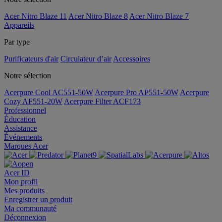
Acer Nitro Blaze 11
Acer Nitro Blaze 8
Acer Nitro Blaze 7
Appareils
Par type
Purificateurs d'air
Circulateur d’air
Accessoires
Notre sélection
Acerpure Cool AC551-50W
Acerpure Pro AP551-50W
Acerpure
Cozy AF551-20W
Acerpure Filter ACF173
Professionnel
Éducation
Assistance
Événements
Marques Acer
Acer ID
Mon profil
Mes produits
Enregistrer un produit
Ma communauté
Déconnexion