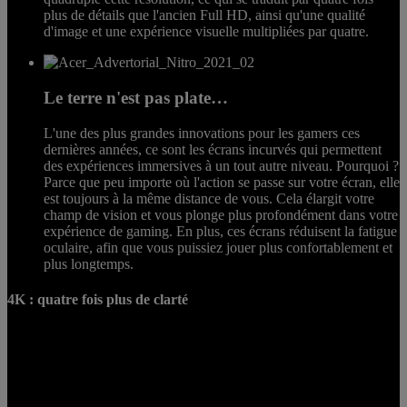
plus de détails que l'ancien Full HD, ainsi qu'une qualité
d'image et une expérience visuelle multipliées par quatre.
Le terre n'est pas plate…
L'une des plus grandes innovations pour les gamers ces
dernières années, ce sont les écrans incurvés qui permettent
des expériences immersives à un tout autre niveau. Pourquoi ?
Parce que peu importe où l'action se passe sur votre écran, elle
est toujours à la même distance de vous. Cela élargit votre
champ de vision et vous plonge plus profondément dans votre
expérience de gaming. En plus, ces écrans réduisent la fatigue
oculaire, afin que vous puissiez jouer plus confortablement et
plus longtemps.
4K : quatre fois plus de clarté
Un écran 4K a une résolution horizontale d'environ 4000 pixels et
est très souvent décrit comme ultra haute définition ou UHD. Les
écrans gaming Acer Nitro offrent une résolution de 3840 x 2160, qui
est précisément le double des pixels horizontaux et verticaux d'un
écran 1080p, et quatre fois plus dense que les écrans de même taille.