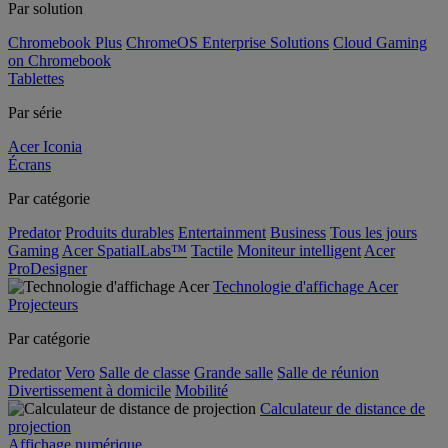
Par solution
Chromebook Plus
ChromeOS Enterprise Solutions
Cloud Gaming
on Chromebook
Tablettes
Par série
Acer Iconia
Écrans
Par catégorie
Predator
Produits durables
Entertainment
Business
Tous les jours
Gaming
Acer SpatialLabs™
Tactile
Moniteur intelligent
Acer
ProDesigner
Technologie d'affichage Acer
Projecteurs
Par catégorie
Predator
Vero
Salle de classe
Grande salle
Salle de réunion
Divertissement à domicile
Mobilité
Calculateur de distance de
projection
Affichage numérique