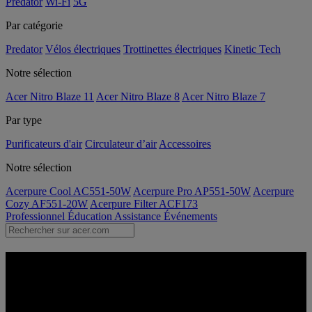
Predator
Wi-Fi
5G
Par catégorie
Predator
Vélos électriques
Trottinettes électriques
Kinetic Tech
Notre sélection
Acer Nitro Blaze 11
Acer Nitro Blaze 8
Acer Nitro Blaze 7
Par type
Purificateurs d'air
Circulateur d’air
Accessoires
Notre sélection
Acerpure Cool AC551-50W
Acerpure Pro AP551-50W
Acerpure
Cozy AF551-20W
Acerpure Filter ACF173
Professionnel
Éducation
Assistance
Événements
Acer Pure Gameplay - Écran |
Acer France