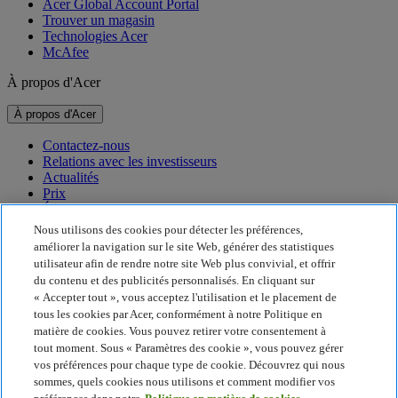
Acer Global Account Portal
Trouver un magasin
Technologies Acer
McAfee
À propos d'Acer
À propos d'Acer
Contactez-nous
Relations avec les investisseurs
Actualités
Prix
Événements
Nous utilisons des cookies pour détecter les préférences,
Développement durable
améliorer la navigation sur le site Web, générer des statistiques
utilisateur afin de rendre notre site Web plus convivial, et offrir
Développement durable
du contenu et des publicités personnalisés. En cliquant sur
« Accepter tout », vous acceptez l'utilisation et le placement de
Responsabilité sociale de l'entreprise
tous les cookies par Acer, conformément à notre Politique en
Empreinte carbone du produit
matière de cookies. Vous pouvez retirer votre consentement à
Project Humanity
tout moment. Sous « Paramètres des cookie », vous pouvez gérer
Earthion
vos préférences pour chaque type de cookie. Découvrez qui nous
Politique de confidentialité
sommes, quels cookies nous utilisons et comment modifier vos
Politique en matière de cookies