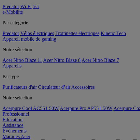
Predator
Wi-Fi
5G
e-Mobilité
Par catégorie
Predator
Vélos électriques
Trottinettes électriques
Kinetic Tech
Appareil mobile de gaming
Notre sélection
Acer Nitro Blaze 11
Acer Nitro Blaze 8
Acer Nitro Blaze 7
Appareils
Par type
Purificateurs d'air
Circulateur d’air
Accessoires
Notre sélection
Acerpure Cool AC551-50W
Acerpure Pro AP551-50W
Acerpure C
Professionnel
Éducation
Assistance
Événements
Marques Acer