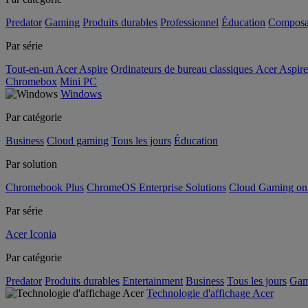
Predator
Gaming
Produits durables
Professionnel
Éducation
Composa
Par série
Tout-en-un Acer Aspire
Ordinateurs de bureau classiques Acer Aspire
Chromebox
Mini PC
Windows
Par catégorie
Business
Cloud gaming
Tous les jours
Éducation
Par solution
Chromebook Plus
ChromeOS Enterprise Solutions
Cloud Gaming o
Par série
Acer Iconia
Par catégorie
Predator
Produits durables
Entertainment
Business
Tous les jours
Gam
Technologie d'affichage Acer