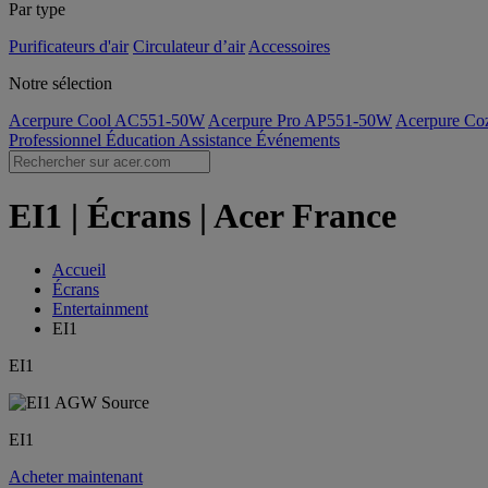
Par type
Purificateurs d'air
Circulateur d’air
Accessoires
Notre sélection
Acerpure Cool AC551-50W
Acerpure Pro AP551-50W
Acerpure C
Professionnel
Éducation
Assistance
Événements
EI1 | Écrans | Acer France
Accueil
Écrans
Entertainment
EI1
EI1
EI1
Acheter maintenant