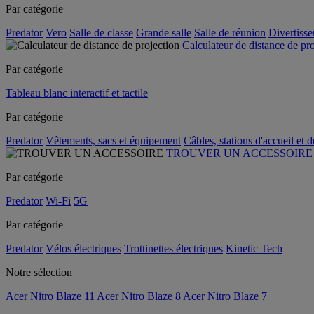
Par catégorie
Predator
Vero
Salle de classe
Grande salle
Salle de réunion
Divertiss
Calculateur de distance de pr
Par catégorie
Tableau blanc interactif et tactile
Par catégorie
Predator
Vêtements, sacs et équipement
Câbles, stations d'accueil et 
TROUVER UN ACCESSOIRE
Par catégorie
Predator
Wi-Fi
5G
Par catégorie
Predator
Vélos électriques
Trottinettes électriques
Kinetic Tech
Notre sélection
Acer Nitro Blaze 11
Acer Nitro Blaze 8
Acer Nitro Blaze 7