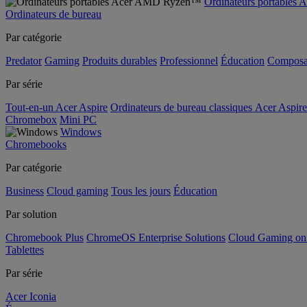
Ordinateurs portable
Ordinateurs de bureau
Par catégorie
Predator
Gaming
Produits durables
Professionnel
Éducation
Composa
Par série
Tout-en-un Acer Aspire
Ordinateurs de bureau classiques Acer Aspire
Chromebox
Mini PC
Windows
Chromebooks
Par catégorie
Business
Cloud gaming
Tous les jours
Éducation
Par solution
Chromebook Plus
ChromeOS Enterprise Solutions
Cloud Gaming o
Tablettes
Par série
Acer Iconia