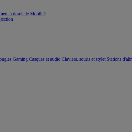
ement à domicile
Mobilité
ojection
dongles
Gaming
Casques et audio
Claviers, souris et stylet
Stations d'al