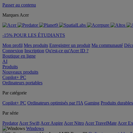
Passer au contenu
Marques Acer
-15% POUR LES ÉTUDIANTS
Mon profil
Mes produits
Enregistrer un produit
Ma communauté
Déc
Connexion
Inscription
Qu'est-ce qu'Acer ID ?
Boutique en ligne
AI
Produits
Nouveaux produits
Copilot+ PC
Ordinateurs portables
Par catégorie
Copilot+ PC
Ordinateurs optimisés par l'IA
Gaming
Produits durables
Par série
Predator
Acer Swift
Acer Aspire
Acer Nitro
Acer TravelMate
Acer Ex
Windows