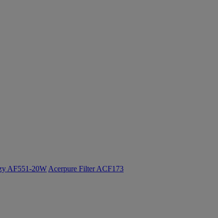
ozy AF551-20W
Acerpure Filter ACF173