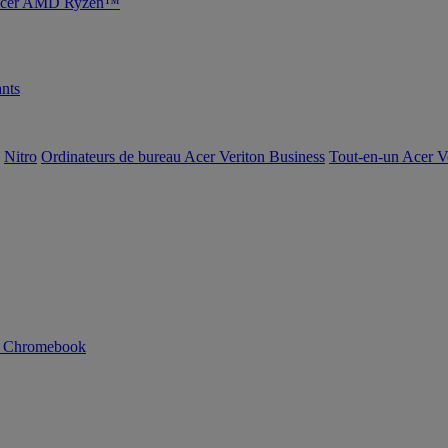
s Acer AMD Ryzen™
nts
Nitro
Ordinateurs de bureau Acer Veriton Business
Tout-en-un Acer V
n Chromebook