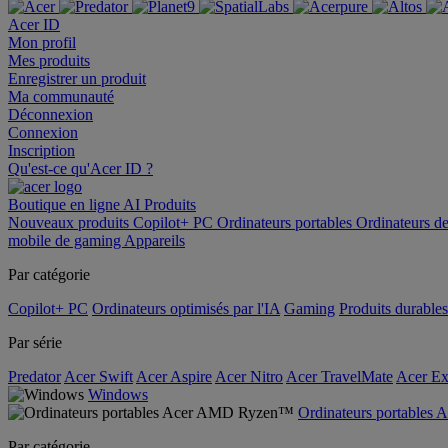
Acer ID
Mon profil
Mes produits
Enregistrer un produit
Ma communauté
Déconnexion
Connexion
Inscription
Qu'est-ce qu'Acer ID ?
Boutique en ligne
AI
Produits
Nouveaux produits
Copilot+ PC
Ordinateurs portables
Ordinateurs d
mobile de gaming
Appareils
Par catégorie
Copilot+ PC
Ordinateurs optimisés par l'IA
Gaming
Produits durables
Par série
Predator
Acer Swift
Acer Aspire
Acer Nitro
Acer TravelMate
Acer Ex
Windows
Ordinateurs portable
Par catégorie