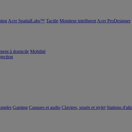
ing
Acer SpatialLabs™
Tactile
Moniteur intelligent
Acer ProDesigner
ement à domicile
Mobilité
ojection
dongles
Gaming
Casques et audio
Claviers, souris et stylet
Stations d'al