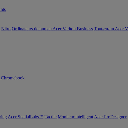
nts
Nitro
Ordinateurs de bureau Acer Veriton Business
Tout-en-un Acer V
n Chromebook
ing
Acer SpatialLabs™
Tactile
Moniteur intelligent
Acer ProDesigner