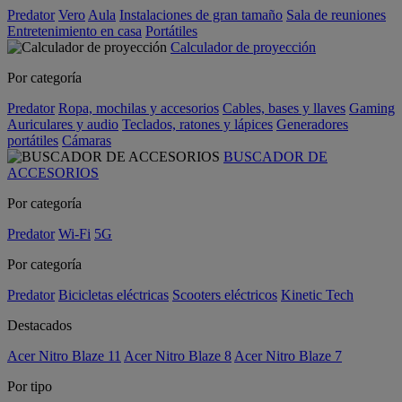
Predator
Vero
Aula
Instalaciones de gran tamaño
Sala de reuniones
Entretenimiento en casa
Portátiles
Calculador de proyección
Por categoría
Predator
Ropa, mochilas y accesorios
Cables, bases y llaves
Gaming
Auriculares y audio
Teclados, ratones y lápices
Generadores
portátiles
Cámaras
BUSCADOR DE
ACCESORIOS
Por categoría
Predator
Wi-Fi
5G
Por categoría
Predator
Bicicletas eléctricas
Scooters eléctricos
Kinetic Tech
Destacados
Acer Nitro Blaze 11
Acer Nitro Blaze 8
Acer Nitro Blaze 7
Por tipo