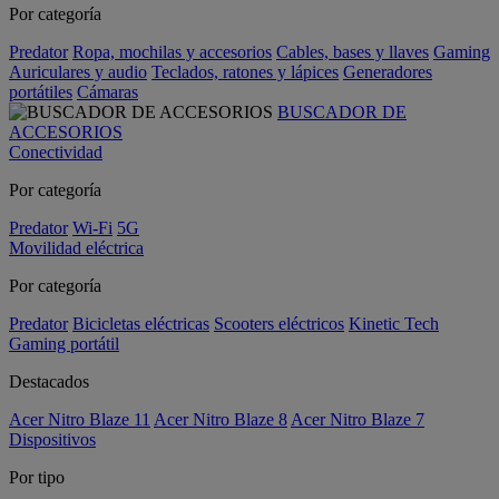
Por categoría
Predator
Ropa, mochilas y accesorios
Cables, bases y llaves
Gaming
Auriculares y audio
Teclados, ratones y lápices
Generadores
portátiles
Cámaras
BUSCADOR DE
ACCESORIOS
Conectividad
Por categoría
Predator
Wi-Fi
5G
Movilidad eléctrica
Por categoría
Predator
Bicicletas eléctricas
Scooters eléctricos
Kinetic Tech
Gaming portátil
Destacados
Acer Nitro Blaze 11
Acer Nitro Blaze 8
Acer Nitro Blaze 7
Dispositivos
Por tipo