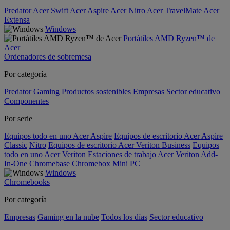
Predator
Acer Swift
Acer Aspire
Acer Nitro
Acer TravelMate
Acer
Extensa
Windows
Portátiles AMD Ryzen™ de
Acer
Ordenadores de sobremesa
Por categoría
Predator
Gaming
Productos sostenibles
Empresas
Sector educativo
Componentes
Por serie
Equipos todo en uno Acer Aspire
Equipos de escritorio Acer Aspire
Classic
Nitro
Equipos de escritorio Acer Veriton Business
Equipos
todo en uno Acer Veriton
Estaciones de trabajo Acer Veriton
Add-
In-One
Chromebase
Chromebox
Mini PC
Windows
Chromebooks
Por categoría
Empresas
Gaming en la nube
Todos los días
Sector educativo