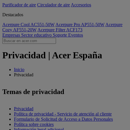
Purificador de aire
Circulador de aire
Accesorios
Destacados
Acerpure Cool AC551-50W
Acerpure Pro AP551-50W
Acerpure
Cozy AF551-20W
Acerpure Filter ACF173
Empresas
Sector educativo
Soporte
Eventos
Privacidad | Acer España
Inicio
Privacidad
Temas de privacidad
Privacidad
Política de privacidad - Servicio de atención al cliente
Formulario de Solicitud de Acceso a Datos Personales
Política sobre cookies
Información legal adicional