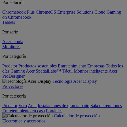
Por solución
Chromebook Plus
ChromeOS Enterprise Solutions
Cloud Gaming
on Chromebook
Tablets
Por serie
Acer Iconia
Monitores
Por categoría
Predator
Productos sostenibles
Entretenimiento
Empresas
Todos los
días
Gaming
Acer SpatialLabs™
Táctil
Monitor inteligente
Acer
ProDesigner
Tecnología Acer Display
Proyectores
Por categoría
Predator
Vero
Aula
Instalaciones de gran tamaño
Sala de reuniones
Entretenimiento en casa
Portátiles
Calculador de proyección
Electrónica y accesorios