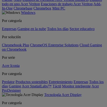
todo en uno Acer Veriton
Estaciones de trabajo Acer Veriton
Add-
In-One
Chromebase
Chromebox
Mini PC
Windows
Por categoría
Empresas
Gaming en la nube
Todos los días
Sector educativo
Por solución
Chromebook Plus
ChromeOS Enterprise Solutions
Cloud Gaming
on Chromebook
Por serie
Acer Iconia
Por categoría
Predator
Productos sostenibles
Entretenimiento
Empresas
Todos los
días
Gaming
Acer SpatialLabs™
Táctil
Monitor inteligente
Acer
ProDesigner
Tecnología Acer Display
Por categoría