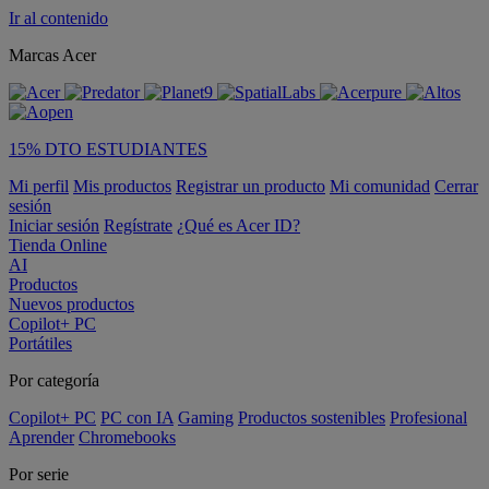
Ir al contenido
Marcas Acer
15% DTO ESTUDIANTES
Mi perfil
Mis productos
Registrar un producto
Mi comunidad
Cerrar
sesión
Iniciar sesión
Regístrate
¿Qué es Acer ID?
Tienda Online
AI
Productos
Nuevos productos
Copilot+ PC
Portátiles
Por categoría
Copilot+ PC
PC con IA
Gaming
Productos sostenibles
Profesional
Aprender
Chromebooks
Por serie