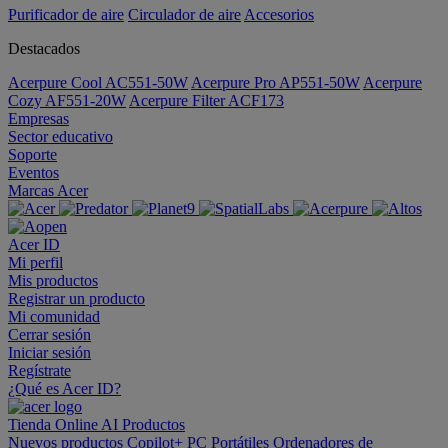
Purificador de aire
Circulador de aire
Accesorios
Destacados
Acerpure Cool AC551-50W
Acerpure Pro AP551-50W
Acerpure
Cozy AF551-20W
Acerpure Filter ACF173
Empresas
Sector educativo
Soporte
Eventos
Marcas Acer
Acer ID
Mi perfil
Mis productos
Registrar un producto
Mi comunidad
Cerrar sesión
Iniciar sesión
Regístrate
¿Qué es Acer ID?
Tienda Online
AI
Productos
Nuevos productos
Copilot+ PC
Portátiles
Ordenadores de