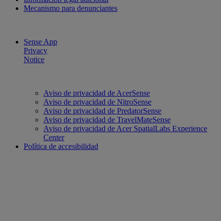
Mecanismo para denunciantes
Sense App
Privacy
Notice
Aviso de privacidad de AcerSense
Aviso de privacidad de NitroSense
Aviso de privacidad de PredatorSense
Aviso de privacidad de TravelMateSense
Aviso de privacidad de Acer SpatialLabs Experience
Center
Política de accesibilidad