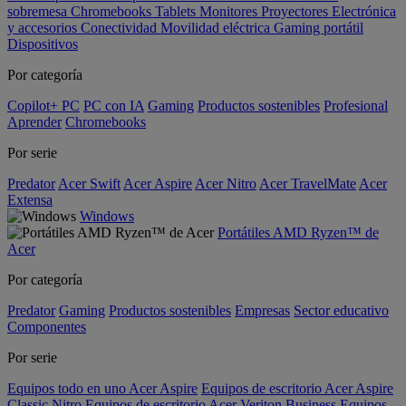
sobremesa
Chromebooks
Tablets
Monitores
Proyectores
Electrónica
y accesorios
Conectividad
Movilidad eléctrica
Gaming portátil
Dispositivos
Por categoría
Copilot+ PC
PC con IA
Gaming
Productos sostenibles
Profesional
Aprender
Chromebooks
Por serie
Predator
Acer Swift
Acer Aspire
Acer Nitro
Acer TravelMate
Acer
Extensa
Windows
Portátiles AMD Ryzen™ de
Acer
Por categoría
Predator
Gaming
Productos sostenibles
Empresas
Sector educativo
Componentes
Por serie
Equipos todo en uno Acer Aspire
Equipos de escritorio Acer Aspire
Classic
Nitro
Equipos de escritorio Acer Veriton Business
Equipos