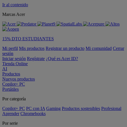
Ir al contenido
Marcas Acer
15% DTO ESTUDIANTES
Mi perfil
Mis productos
Registrar un producto
Mi comunidad
Cerrar
sesión
Iniciar sesión
Regístrate
¿Qué es Acer ID?
Tienda Online
AI
Productos
Nuevos productos
Copilot+ PC
Portátiles
Por categoría
Copilot+ PC
PC con IA
Gaming
Productos sostenibles
Profesional
Aprender
Chromebooks
Por serie