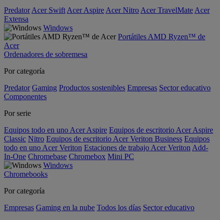
Predator
Acer Swift
Acer Aspire
Acer Nitro
Acer TravelMate
Acer
Extensa
Windows
Portátiles AMD Ryzen™ de
Acer
Ordenadores de sobremesa
Por categoría
Predator
Gaming
Productos sostenibles
Empresas
Sector educativo
Componentes
Por serie
Equipos todo en uno Acer Aspire
Equipos de escritorio Acer Aspire
Classic
Nitro
Equipos de escritorio Acer Veriton Business
Equipos
todo en uno Acer Veriton
Estaciones de trabajo Acer Veriton
Add-
In-One
Chromebase
Chromebox
Mini PC
Windows
Chromebooks
Por categoría
Empresas
Gaming en la nube
Todos los días
Sector educativo