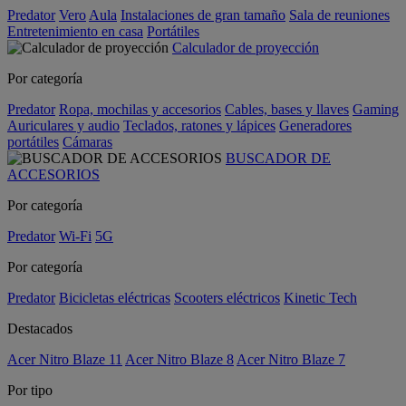
Predator
Vero
Aula
Instalaciones de gran tamaño
Sala de reuniones
Entretenimiento en casa
Portátiles
Calculador de proyección
Por categoría
Predator
Ropa, mochilas y accesorios
Cables, bases y llaves
Gaming
Auriculares y audio
Teclados, ratones y lápices
Generadores
portátiles
Cámaras
BUSCADOR DE
ACCESORIOS
Por categoría
Predator
Wi-Fi
5G
Por categoría
Predator
Bicicletas eléctricas
Scooters eléctricos
Kinetic Tech
Destacados
Acer Nitro Blaze 11
Acer Nitro Blaze 8
Acer Nitro Blaze 7
Por tipo