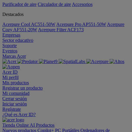
Purificador de aire
Circulador de aire
Accesorios
Destacados
Acerpure Cool AC551-50W
Acerpure Pro AP551-50W
Acerpure
Cozy AF551-20W
Acerpure Filter ACF173
Empresas
Sector educativo
Soporte
Eventos
Marcas Acer
Acer ID
Mi perfil
Mis productos
Registrar un producto
Mi comunidad
Cerrar sesión
Iniciar sesión
Regístrate
¿Qué es Acer ID?
Tienda Online
AI
Productos
Nuevos productos
Copilot+ PC
Portátiles
Ordenadores de