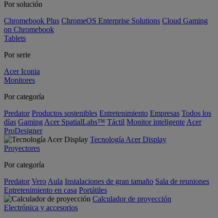
Por solución
Chromebook Plus
ChromeOS Enterprise Solutions
Cloud Gaming
on Chromebook
Tablets
Por serie
Acer Iconia
Monitores
Por categoría
Predator
Productos sostenibles
Entretenimiento
Empresas
Todos los
días
Gaming
Acer SpatialLabs™
Táctil
Monitor inteligente
Acer
ProDesigner
Tecnología Acer Display
Proyectores
Por categoría
Predator
Vero
Aula
Instalaciones de gran tamaño
Sala de reuniones
Entretenimiento en casa
Portátiles
Calculador de proyección
Electrónica y accesorios