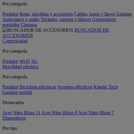
Por categoría
Predator
Ropa, mochilas y accesorios
Cables, bases y llaves
Gaming
Auriculares y audio
Teclados, ratones y lápices
Generadores
portátiles
Cámaras
BUSCADOR DE
ACCESORIOS
Conectividad
Por categoría
Predator
Wi-Fi
5G
Movilidad eléctrica
Por categoría
Predator
Bicicletas eléctricas
Scooters eléctricos
Kinetic Tech
Gaming portátil
Destacados
Acer Nitro Blaze 11
Acer Nitro Blaze 8
Acer Nitro Blaze 7
Dispositivos
Por tipo