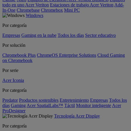
todo en uno Acer Veriton
Estaciones de trabajo Acer Veriton
Add-
In-One
Chromebase
Chromebox
Mini PC
Windows
Por categoría
Empresas
Gaming en la nube
Todos los días
Sector educativo
Por solución
Chromebook Plus
ChromeOS Enterprise Solutions
Cloud Gaming
on Chromebook
Por serie
Acer Iconia
Por categoría
Predator
Productos sostenibles
Entretenimiento
Empresas
Todos los
días
Gaming
Acer SpatialLabs™
Táctil
Monitor inteligente
Acer
ProDesigner
Tecnología Acer Display
Por categoría