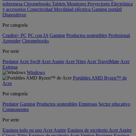
sobremesa
Chromebooks
Tablets
Monitores
Proyectores
Electrónica
y accesorios
Conectividad
Movilidad eléctrica
Gaming portátil
Dispositivos
Por categoría
Copilot+ PC
PC con IA
Gaming
Productos sostenibles
Profesional
Aprender
Chromebooks
Por serie
Predator
Acer Swift
Acer Aspire
Acer Nitro
Acer TravelMate
Acer
Extensa
Windows
Portátiles AMD Ryzen™ de
Acer
Por categoría
Predator
Gaming
Productos sostenibles
Empresas
Sector educativo
Componentes
Por serie
Equipos todo en uno Acer Aspire
Equipos de escritorio Acer Aspire
Classic
Nitro
Equipos de escritorio Acer Veriton Business
Equipos