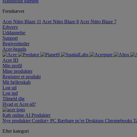
Håndholdt gaming
Fremhævet
Acer Nitro Blaze 11
Acer Nitro Blaze 8
Acer Nitro Blaze 7
Erhverv
Uddannelse
Support
Begivenheder
Acer-brands
Acer ID
Min profil
Mine produkter
Registrer et produkt
Mit fællesskab
Log ud
Log ind
Tilmeld dig
Hvad er Acer-id?
Køb online
AI
Produkter
Nye produkter
Copilot+ PC
Bærbare pc'er
Desktops
Chromebooks
T
Efter kategori