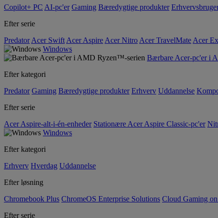
Copilot+ PC
AI-pc'er
Gaming
Bæredygtige produkter
Erhvervsbruge
Efter serie
Predator
Acer Swift
Acer Aspire
Acer Nitro
Acer TravelMate
Acer Ex
Windows
Bærbare Acer-pc'er i
Efter kategori
Predator
Gaming
Bæredygtige produkter
Erhverv
Uddannelse
Kompo
Efter serie
Acer Aspire-alt-i-én-enheder
Stationære Acer Aspire Classic-pc'er
Nit
Windows
Efter kategori
Erhverv
Hverdag
Uddannelse
Efter løsning
Chromebook Plus
ChromeOS Enterprise Solutions
Cloud Gaming o
Efter serie