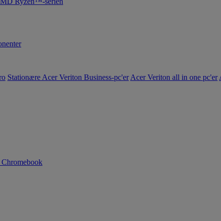
 AMD Ryzen™-serien
nenter
ro
Stationære Acer Veriton Business-pc'er
Acer Veriton all in one pc'er
n Chromebook