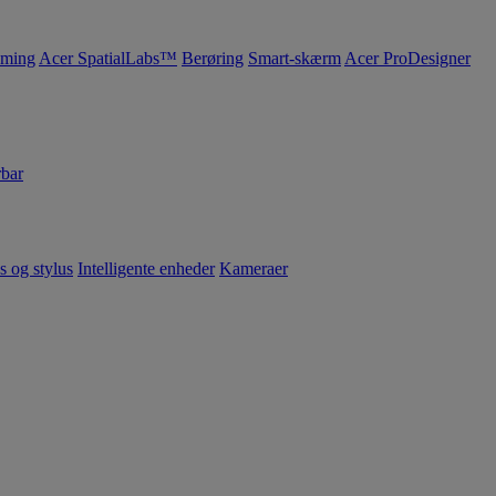
ming
Acer SpatialLabs™
Berøring
Smart-skærm
Acer ProDesigner
bar
s og stylus
Intelligente enheder
Kameraer