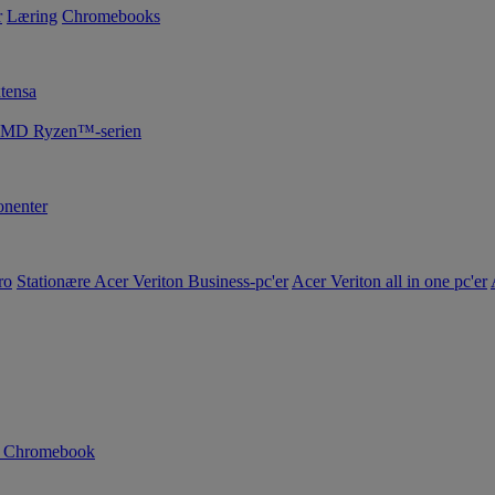
r
Læring
Chromebooks
tensa
 AMD Ryzen™-serien
nenter
ro
Stationære Acer Veriton Business-pc'er
Acer Veriton all in one pc'er
n Chromebook