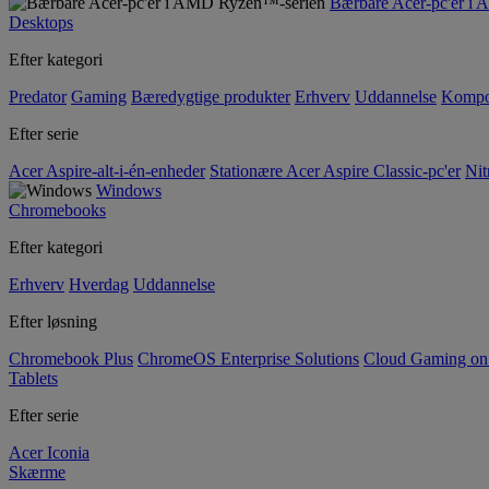
Bærbare Acer-pc'er i
Desktops
Efter kategori
Predator
Gaming
Bæredygtige produkter
Erhverv
Uddannelse
Kompo
Efter serie
Acer Aspire-alt-i-én-enheder
Stationære Acer Aspire Classic-pc'er
Nit
Windows
Chromebooks
Efter kategori
Erhverv
Hverdag
Uddannelse
Efter løsning
Chromebook Plus
ChromeOS Enterprise Solutions
Cloud Gaming o
Tablets
Efter serie
Acer Iconia
Skærme