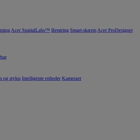
ming
Acer SpatialLabs™
Berøring
Smart-skærm
Acer ProDesigner
bar
s og stylus
Intelligente enheder
Kameraer