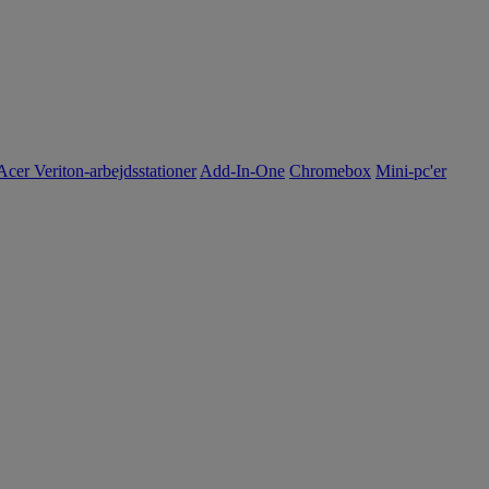
Acer Veriton-arbejdsstationer
Add-In-One
Chromebox
Mini-pc'er