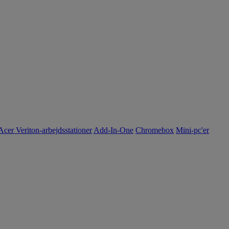
Acer Veriton-arbejdsstationer
Add-In-One
Chromebox
Mini-pc'er