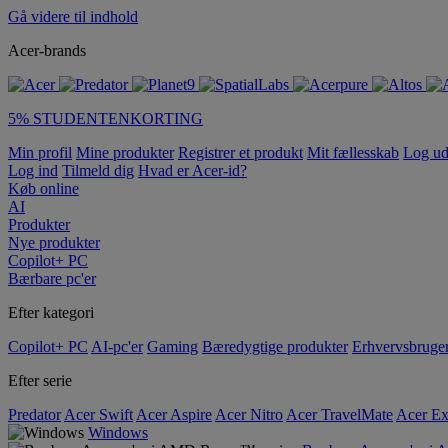
Gå videre til indhold
Acer-brands
5% STUDENTENKORTING
Min profil
Mine produkter
Registrer et produkt
Mit fællesskab
Log u
Log ind
Tilmeld dig
Hvad er Acer-id?
Køb online
AI
Produkter
Nye produkter
Copilot+ PC
Bærbare pc'er
Efter kategori
Copilot+ PC
AI-pc'er
Gaming
Bæredygtige produkter
Erhvervsbruge
Efter serie
Predator
Acer Swift
Acer Aspire
Acer Nitro
Acer TravelMate
Acer Ex
Windows