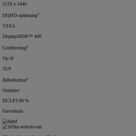
5120 x 1440
1
DQHD-opløsning
VESA
DisplayHDR™ 400
1
Certificering
Op til
32:9
1
Billedformat
Omfatter
DCI-P3 90 %
Farveskala