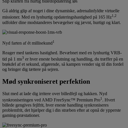
Slip kraften fra hurtig billedopdatering løs
Gå aldrig glip af noget i dine dynamiske, adrenalinfyldte virtuelle
1,2
missioner. Med en lynhurtig opdateringshastighed på 165 Hz
udfolder dine modstanderes bevægelser sig jævnt, hurtigt og klart.
1
Nyd farten af ét millisekund
Reager med tankens hastighed. Bevæbnet med en lynhurtig VRB-
3
tid på 1 ms
er hver eneste beslutning og handling, du træffer på en
brøkdel af et sekund, afgørende, så kampen vender sig til din fordel
og bringer dig tættere på sejren.
Mød synkroniseret perfektion
Slut med at lade dig irritere over billedfejl og hakken. Nyd
1
synkroniseringen ved AMD FreeSync™ Premium Pro
. Hvert
billede gengives fejlfrit, hver eneste handling synkroniseres
problemfrit, det hjælper dig i din stræben efter at opnå de ypperste
gaming-præstationer.