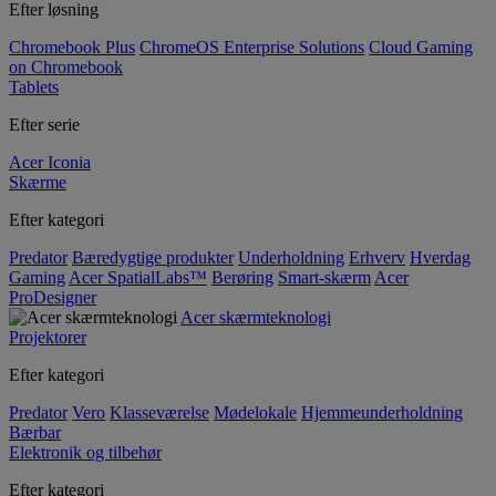
Efter løsning
Chromebook Plus
ChromeOS Enterprise Solutions
Cloud Gaming
on Chromebook
Tablets
Efter serie
Acer Iconia
Skærme
Efter kategori
Predator
Bæredygtige produkter
Underholdning
Erhverv
Hverdag
Gaming
Acer SpatialLabs™
Berøring
Smart-skærm
Acer
ProDesigner
Acer skærmteknologi
Projektorer
Efter kategori
Predator
Vero
Klasseværelse
Mødelokale
Hjemmeunderholdning
Bærbar
Elektronik og tilbehør
Efter kategori