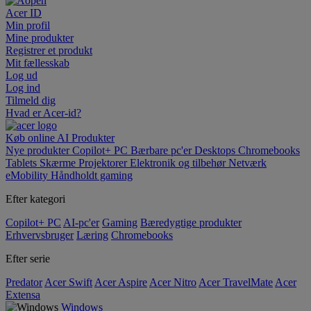
Acer ID
Min profil
Mine produkter
Registrer et produkt
Mit fællesskab
Log ud
Log ind
Tilmeld dig
Hvad er Acer-id?
Køb online
AI
Produkter
Nye produkter
Copilot+ PC
Bærbare pc'er
Desktops
Chromebooks
Tablets
Skærme
Projektorer
Elektronik og tilbehør
Netværk
eMobility
Håndholdt gaming
Efter kategori
Copilot+ PC
AI-pc'er
Gaming
Bæredygtige produkter
Erhvervsbruger
Læring
Chromebooks
Efter serie
Predator
Acer Swift
Acer Aspire
Acer Nitro
Acer TravelMate
Acer
Extensa
Windows