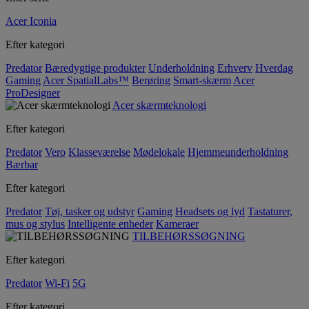
Acer Iconia
Efter kategori
Predator
Bæredygtige produkter
Underholdning
Erhverv
Hverdag
Gaming
Acer SpatialLabs™
Berøring
Smart-skærm
Acer
ProDesigner
Acer skærmteknologi
Efter kategori
Predator
Vero
Klasseværelse
Mødelokale
Hjemmeunderholdning
Bærbar
Efter kategori
Predator
Tøj, tasker og udstyr
Gaming
Headsets og lyd
Tastaturer,
mus og stylus
Intelligente enheder
Kameraer
TILBEHØRSSØGNING
Efter kategori
Predator
Wi-Fi
5G
Efter kategori