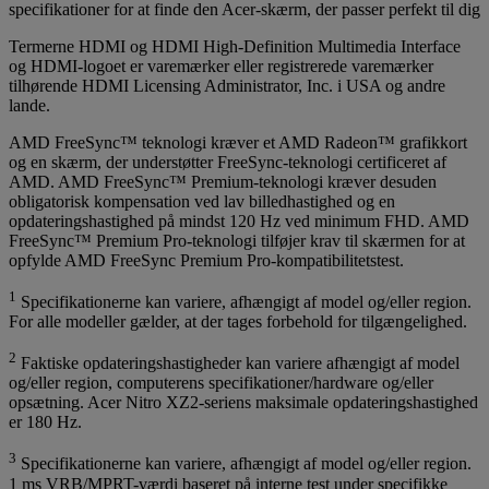
specifikationer for at finde den Acer-skærm, der passer perfekt til dig
Termerne HDMI og HDMI High-Definition Multimedia Interface
og HDMI-logoet er varemærker eller registrerede varemærker
tilhørende HDMI Licensing Administrator, Inc. i USA og andre
lande.
AMD FreeSync™ teknologi kræver et AMD Radeon™ grafikkort
og en skærm, der understøtter FreeSync-teknologi certificeret af
AMD. AMD FreeSync™ Premium-teknologi kræver desuden
obligatorisk kompensation ved lav billedhastighed og en
opdateringshastighed på mindst 120 Hz ved minimum FHD. AMD
FreeSync™ Premium Pro-teknologi tilføjer krav til skærmen for at
opfylde AMD FreeSync Premium Pro-kompatibilitetstest.
1
Specifikationerne kan variere, afhængigt af model og/eller region.
For alle modeller gælder, at der tages forbehold for tilgængelighed.
2
Faktiske opdateringshastigheder kan variere afhængigt af model
og/eller region, computerens specifikationer/hardware og/eller
opsætning. Acer Nitro XZ2-seriens maksimale opdateringshastighed
er 180 Hz.
3
Specifikationerne kan variere, afhængigt af model og/eller region.
1 ms VRB/MPRT-værdi baseret på interne test under specifikke