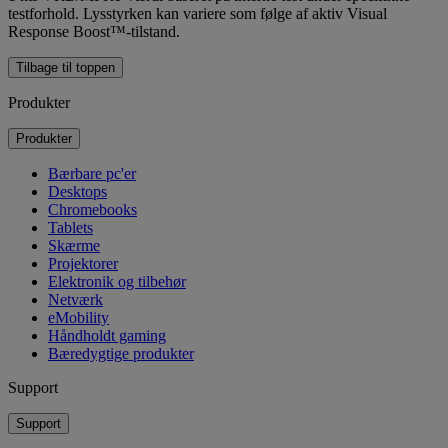
testforhold. Lysstyrken kan variere som følge af aktiv Visual
Response Boost™-tilstand.
Tilbage til toppen
Produkter
Produkter
Bærbare pc'er
Desktops
Chromebooks
Tablets
Skærme
Projektorer
Elektronik og tilbehør
Netværk
eMobility
Håndholdt gaming
Bæredygtige produkter
Support
Support