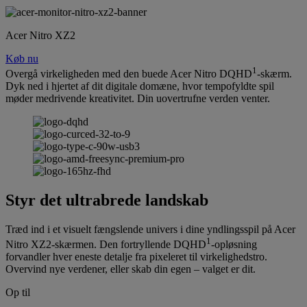
Acer Nitro XZ2
Køb nu
1
Overgå virkeligheden med den buede Acer Nitro DQHD
-skærm.
Dyk ned i hjertet af dit digitale domæne, hvor tempofyldte spil
møder medrivende kreativitet. Din uovertrufne verden venter.
Styr det ultrabrede landskab
Træd ind i et visuelt fængslende univers i dine yndlingsspil på Acer
1
Nitro XZ2-skærmen. Den fortryllende DQHD
-opløsning
forvandler hver eneste detalje fra pixeleret til virkelighedstro.
Overvind nye verdener, eller skab din egen – valget er dit.
Op til