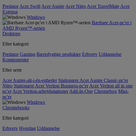
Predator
Acer Swift
Acer Aspire
Acer Nitro
Acer TravelMate
Acer
Extensa
Windows
Bærbare Acer-pc'er i
AMD Ryzen™-serien
Desktops
Efter kategori
Predator
Gaming
Bæredygtige produkter
Erhverv
Uddannelse
Komponenter
Efter serie
Acer Aspire-alt-i-én-enheder
Stationære Acer Aspire Classic-pc'er
Nitro
Stationære Acer Veriton Business-pc'er
Acer Veriton all in one
pc'er
Acer Veriton-arbejdsstationer
Add-In-One
Chromebox
Mini-
pc'er
Windows
Chromebooks
Efter kategori
Erhverv
Hverdag
Uddannelse