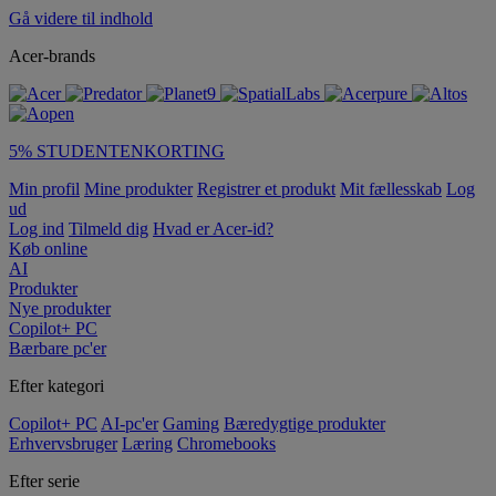
Gå videre til indhold
Acer-brands
5% STUDENTENKORTING
Min profil
Mine produkter
Registrer et produkt
Mit fællesskab
Log
ud
Log ind
Tilmeld dig
Hvad er Acer-id?
Køb online
AI
Produkter
Nye produkter
Copilot+ PC
Bærbare pc'er
Efter kategori
Copilot+ PC
AI-pc'er
Gaming
Bæredygtige produkter
Erhvervsbruger
Læring
Chromebooks
Efter serie