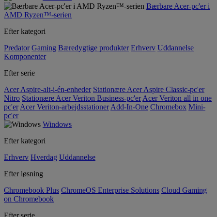
Bærbare Acer-pc'er i
AMD Ryzen™-serien
Efter kategori
Predator
Gaming
Bæredygtige produkter
Erhverv
Uddannelse
Komponenter
Efter serie
Acer Aspire-alt-i-én-enheder
Stationære Acer Aspire Classic-pc'er
Nitro
Stationære Acer Veriton Business-pc'er
Acer Veriton all in one
pc'er
Acer Veriton-arbejdsstationer
Add-In-One
Chromebox
Mini-
pc'er
Windows
Efter kategori
Erhverv
Hverdag
Uddannelse
Efter løsning
Chromebook Plus
ChromeOS Enterprise Solutions
Cloud Gaming
on Chromebook
Efter serie