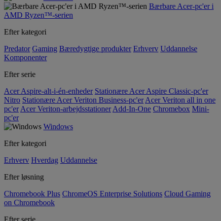
Bærbare Acer-pc'er i
AMD Ryzen™-serien
Efter kategori
Predator
Gaming
Bæredygtige produkter
Erhverv
Uddannelse
Komponenter
Efter serie
Acer Aspire-alt-i-én-enheder
Stationære Acer Aspire Classic-pc'er
Nitro
Stationære Acer Veriton Business-pc'er
Acer Veriton all in one
pc'er
Acer Veriton-arbejdsstationer
Add-In-One
Chromebox
Mini-
pc'er
Windows
Efter kategori
Erhverv
Hverdag
Uddannelse
Efter løsning
Chromebook Plus
ChromeOS Enterprise Solutions
Cloud Gaming
on Chromebook
Efter serie