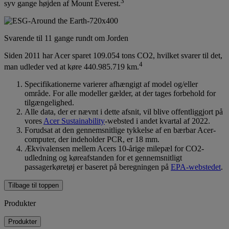
3
syv gange højden af Mount Everest.
Svarende til 11 gange rundt om Jorden
Siden 2011 har Acer sparet 109.054 tons CO2, hvilket svarer til det,
4
man udleder ved at køre 440.985.719 km.
Specifikationerne varierer afhængigt af model og/eller
område. For alle modeller gælder, at der tages forbehold for
tilgængelighed.
Alle data, der er nævnt i dette afsnit, vil blive offentliggjort på
vores
Acer Sustainability
-websted i andet kvartal af 2022.
Forudsat at den gennemsnitlige tykkelse af en bærbar Acer-
computer, der indeholder PCR, er 18 mm.
Ækvivalensen mellem Acers 10-årige milepæl for CO2-
udledning og køreafstanden for et gennemsnitligt
passagerkøretøj er baseret på beregningen på
EPA-webstedet
.
Tilbage til toppen
Produkter
Produkter