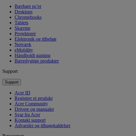
Bærbare pc'er
Desktops
Chromebooks
Tablets
Skærme
Projektorer
Elektronik og tilbehør
Netværk
eMobility
Håndholdt gaming
Bæredygtige produkter
Support
Support
Acer ID
Registrer et produkt
Acer Community
Drivere og manualer
Svar fra Acer
Kontakt support
Advarsler og tilbagekaldelser
Ressourcer