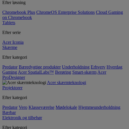
Efter løsning
Chromebook Plus
ChromeOS Enterprise Solutions
Cloud Gaming
on Chromebook
Tablets
Efter serie
Acer Iconia
Skærme
Efter kategori
Predator
Bæredygtige produkter
Underholdning
Erhverv
Hverdag
Gaming
Acer SpatialLabs™
Berøring
Smart-skærm
Acer
ProDesigner
Acer skærmteknologi
Projektorer
Efter kategori
Predator
Vero
Klasseværelse
Mødelokale
Hjemmeunderholdning
Bærbar
Elektronik og tilbehør
Efter kategori