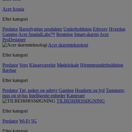
Acer Iconia
Efter kategori
Predator
Bæredygtige produkter
Underholdning
Erhverv
Hverdag
Gaming
Acer SpatialLabs™
Berøring
Smart-skærm
Acer
ProDesigner
Acer skærmteknologi
Efter kategori
Predator
Vero
Klasseværelse
Mødelokale
Hjemmeunderholdning
Bærbar
Efter kategori
Predator
Tøj, tasker og udstyr
Gaming
Headsets og lyd
Tastaturer,
mus og stylus
Intelligente enheder
Kameraer
TILBEHØRSSØGNING
Efter kategori
Predator
Wi-Fi
5G
Efter kategori