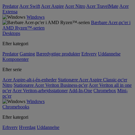
Predator
Acer Swift
Acer Aspire
Acer Nitro
Acer TravelMate
Acer
Extensa
Windows
Bærbare Acer-pc'er i
AMD Ryzen™-serien
Desktops
Efter kategori
Predator
Gaming
Bæredygtige produkter
Erhverv
Uddannelse
Komponenter
Efter serie
Acer Aspire-alt-i-én-enheder
Stationære Acer Aspire Classic-pc'er
Nitro
Stationære Acer Veriton Business-pc'er
Acer Veriton all in one
pc'er
Acer Veriton-arbejdsstationer
Add-In-One
Chromebox
Mini-
pc'er
Windows
Chromebooks
Efter kategori
Erhverv
Hverdag
Uddannelse