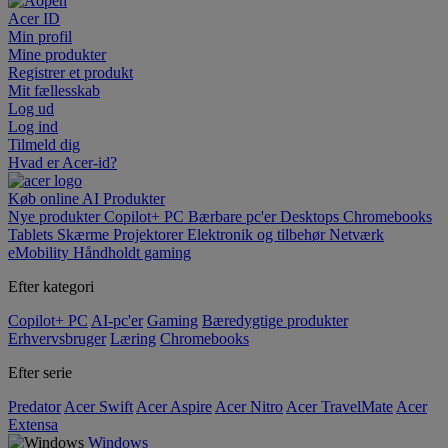
Acer ID
Min profil
Mine produkter
Registrer et produkt
Mit fællesskab
Log ud
Log ind
Tilmeld dig
Hvad er Acer-id?
Køb online
AI
Produkter
Nye produkter
Copilot+ PC
Bærbare pc'er
Desktops
Chromebooks
Tablets
Skærme
Projektorer
Elektronik og tilbehør
Netværk
eMobility
Håndholdt gaming
Efter kategori
Copilot+ PC
AI-pc'er
Gaming
Bæredygtige produkter
Erhvervsbruger
Læring
Chromebooks
Efter serie
Predator
Acer Swift
Acer Aspire
Acer Nitro
Acer TravelMate
Acer
Extensa
Windows