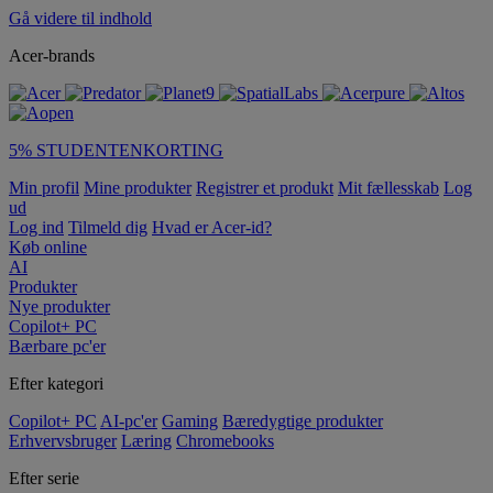
Gå videre til indhold
Acer-brands
5% STUDENTENKORTING
Min profil
Mine produkter
Registrer et produkt
Mit fællesskab
Log
ud
Log ind
Tilmeld dig
Hvad er Acer-id?
Køb online
AI
Produkter
Nye produkter
Copilot+ PC
Bærbare pc'er
Efter kategori
Copilot+ PC
AI-pc'er
Gaming
Bæredygtige produkter
Erhvervsbruger
Læring
Chromebooks
Efter serie