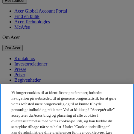
Ressourcer
Acer Global Account Portal
Find en butik
Acer Technologies
McAfee
Om Acer
Om Acer
Kontakt os
Investorrelationer
Presse
Priser
Begivenheder
Bæredygtighed
Vi bruger cookies til at identificere præferencer, forbedre
navigation på webstedet, til at generere brugerstatistik for at gøre
Bæredygtighed
vores websted mere brugervenlig og til at kunne tilbyde
personligt indhold og reklamer. Ved at klikke på "Acceptér alle"
Virksomhedens sociale ansvar
accepterer du Acers brug og placering af alle cookies i
CO2-aftryk for produkt
overensstemmelse med vores cookie-politik, og kan trække dit
Project Humanity
samtykke tilbage når som helst. Under "Cookie-indstillinger"
Earthion
kan du administrere dine præferencer for hver cookietype. Læs