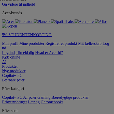
Gå videre til indhold
Acer-brands
5% STUDENTENKORTING
Min profil
Mine produkter
Registrer et produkt
Mit fællesskab
Log
ud
Log ind
Tilmeld dig
Hvad er Acer-id?
Køb online
AI
Produkter
Nye produkter
Copilot+ PC
Bærbare pc'er
Efter kategori
Copilot+ PC
AI-pc'er
Gaming
Bæredygtige produkter
Erhvervsbruger
Læring
Chromebooks
Efter serie