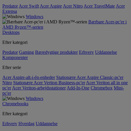
Predator
Acer Swift
Acer Aspire
Acer Nitro
Acer TravelMate
Acer
Extensa
Windows
Bærbare Acer-pc'er i
AMD Ryzen™-serien
Desktops
Efter kategori
Predator
Gaming
Bæredygtige produkter
Erhverv
Uddannelse
Komponenter
Efter serie
Acer Aspire-alt-i-én-enheder
Stationære Acer Aspire Classic-pc'er
Nitro
Stationære Acer Veriton Business-pc'er
Acer Veriton all in one
pc'er
Acer Veriton-arbejdsstationer
Add-In-One
Chromebox
Mini-
pc'er
Windows
Chromebooks
Efter kategori
Erhverv
Hverdag
Uddannelse