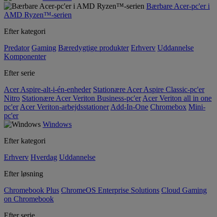
Bærbare Acer-pc'er i
AMD Ryzen™-serien
Efter kategori
Predator
Gaming
Bæredygtige produkter
Erhverv
Uddannelse
Komponenter
Efter serie
Acer Aspire-alt-i-én-enheder
Stationære Acer Aspire Classic-pc'er
Nitro
Stationære Acer Veriton Business-pc'er
Acer Veriton all in one
pc'er
Acer Veriton-arbejdsstationer
Add-In-One
Chromebox
Mini-
pc'er
Windows
Efter kategori
Erhverv
Hverdag
Uddannelse
Efter løsning
Chromebook Plus
ChromeOS Enterprise Solutions
Cloud Gaming
on Chromebook
Efter serie