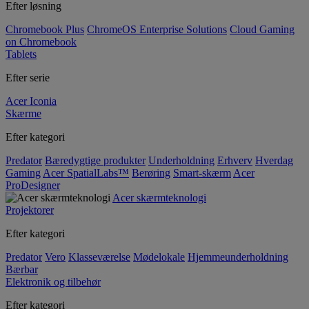
Efter løsning
Chromebook Plus
ChromeOS Enterprise Solutions
Cloud Gaming
on Chromebook
Tablets
Efter serie
Acer Iconia
Skærme
Efter kategori
Predator
Bæredygtige produkter
Underholdning
Erhverv
Hverdag
Gaming
Acer SpatialLabs™
Berøring
Smart-skærm
Acer
ProDesigner
Acer skærmteknologi
Projektorer
Efter kategori
Predator
Vero
Klasseværelse
Mødelokale
Hjemmeunderholdning
Bærbar
Elektronik og tilbehør
Efter kategori