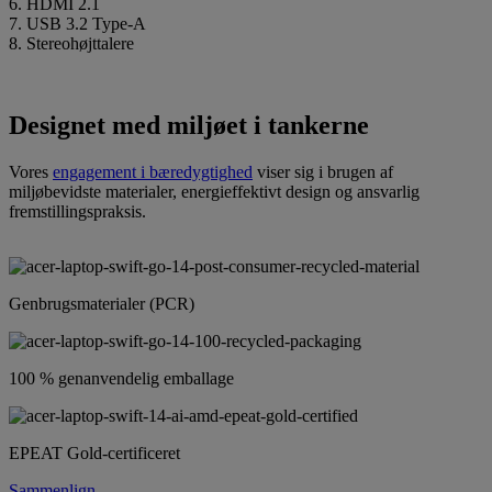
6. HDMI 2.1
7. USB 3.2 Type-A
8. Stereohøjttalere
Designet med miljøet i tankerne
Vores
engagement i bæredygtighed
viser sig i brugen af
miljøbevidste materialer, energieffektivt design og ansvarlig
fremstillingspraksis.
Genbrugsmaterialer (PCR)
100 % genanvendelig emballage
EPEAT Gold-certificeret
Sammenlign