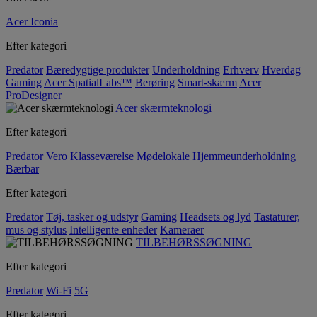
Acer Iconia
Efter kategori
Predator
Bæredygtige produkter
Underholdning
Erhverv
Hverdag
Gaming
Acer SpatialLabs™
Berøring
Smart-skærm
Acer
ProDesigner
Acer skærmteknologi
Efter kategori
Predator
Vero
Klasseværelse
Mødelokale
Hjemmeunderholdning
Bærbar
Efter kategori
Predator
Tøj, tasker og udstyr
Gaming
Headsets og lyd
Tastaturer,
mus og stylus
Intelligente enheder
Kameraer
TILBEHØRSSØGNING
Efter kategori
Predator
Wi-Fi
5G
Efter kategori