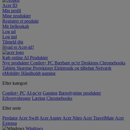
Acer ID
Min profil
Mine produkter
Registrer et produkt
Mit fællesskab
Log ud
Log ind
Tilmeld dig
Hvad er Acer-id?
Køb online
AI
Produkter
Nye produkter
Copilot+ PC
Bærbare pc'er
Desktops
Chromebooks
Tablets
Skærme
Projektorer
Elektronik og tilbehør
Netværk
eMobility
Håndholdt gaming
Efter kategori
Copilot+ PC
AI-pc'er
Gaming
Bæredygtige produkter
Erhvervsbruger
Læring
Chromebooks
Efter serie
Predator
Acer Swift
Acer Aspire
Acer Nitro
Acer TravelMate
Acer
Extensa
Windows