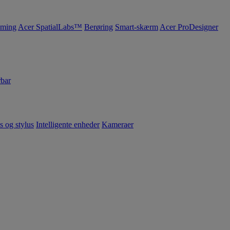
ming
Acer SpatialLabs™
Berøring
Smart-skærm
Acer ProDesigner
bar
s og stylus
Intelligente enheder
Kameraer