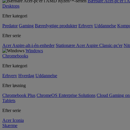
Bærbare Acer-pc'er i
Desktops
Efter kategori
Predator
Gaming
Bæredygtige produkter
Erhverv
Uddannelse
Kompo
Efter serie
Acer Aspire-alt-i-én-enheder
Stationære Acer Aspire Classic-pc'er
Nit
Windows
Chromebooks
Efter kategori
Erhverv
Hverdag
Uddannelse
Efter løsning
Chromebook Plus
ChromeOS Enterprise Solutions
Cloud Gaming o
Tablets
Efter serie
Acer Iconia
Skærme