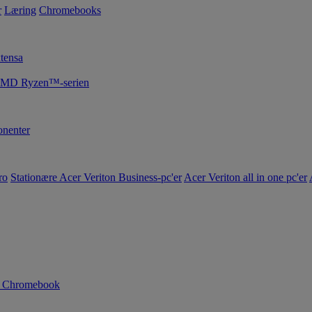
r
Læring
Chromebooks
tensa
 AMD Ryzen™-serien
nenter
ro
Stationære Acer Veriton Business-pc'er
Acer Veriton all in one pc'er
n Chromebook