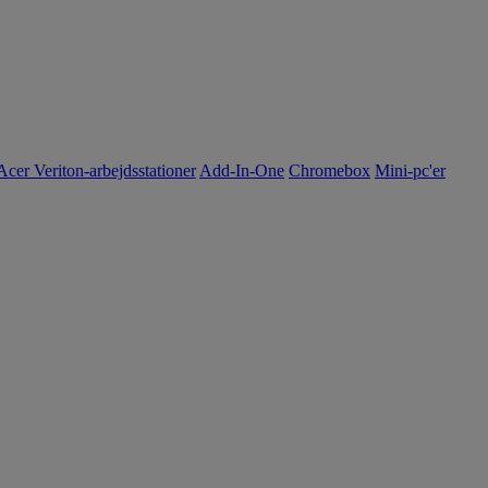
Acer Veriton-arbejdsstationer
Add-In-One
Chromebox
Mini-pc'er