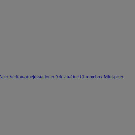
Acer Veriton-arbejdsstationer
Add-In-One
Chromebox
Mini-pc'er