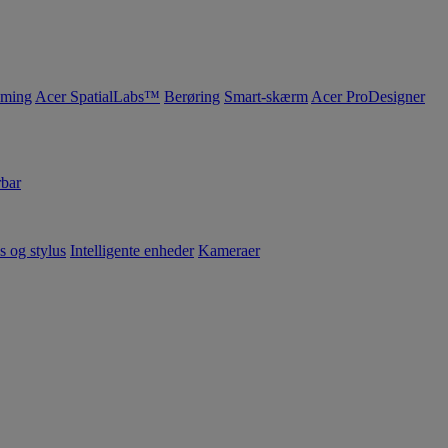
ming
Acer SpatialLabs™
Berøring
Smart-skærm
Acer ProDesigner
bar
s og stylus
Intelligente enheder
Kameraer