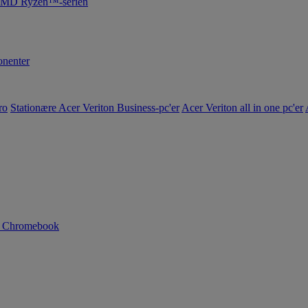
 AMD Ryzen™-serien
nenter
ro
Stationære Acer Veriton Business-pc'er
Acer Veriton all in one pc'er
n Chromebook