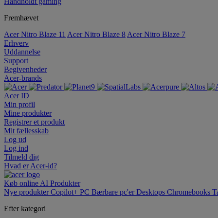
Håndholdt gaming
Fremhævet
Acer Nitro Blaze 11
Acer Nitro Blaze 8
Acer Nitro Blaze 7
Erhverv
Uddannelse
Support
Begivenheder
Acer-brands
Acer ID
Min profil
Mine produkter
Registrer et produkt
Mit fællesskab
Log ud
Log ind
Tilmeld dig
Hvad er Acer-id?
Køb online
AI
Produkter
Nye produkter
Copilot+ PC
Bærbare pc'er
Desktops
Chromebooks
T
Efter kategori