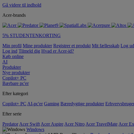
Gå videre til indhold
Acer-brands
5% STUDENTENKORTING
Min profil
Mine produkter
Registrer et produkt
Mit fællesskab
Log u
Log ind
Tilmeld dig
Hvad er Acer-id?
Køb online
AI
Produkter
Nye produkter
Copilot+ PC
Bærbare pc'er
Efter kategori
Copilot+ PC
AI-pc'er
Gaming
Bæredygtige produkter
Erhvervsbruge
Efter serie
Predator
Acer Swift
Acer Aspire
Acer Nitro
Acer TravelMate
Acer Ex
Windows