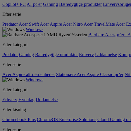
Copilot+ PC
AI-pc'er
Gaming
Bæredygtige produkter
Erhvervsbruge
Efter serie
Predator
Acer Swift
Acer Aspire
Acer Nitro
Acer TravelMate
Acer Ex
Windows
Bærbare Acer-pc'er i
Efter kategori
Predator
Gaming
Bæredygtige produkter
Erhverv
Uddannelse
Kompo
Efter serie
Acer Aspire-alt-i-én-enheder
Stationære Acer Aspire Classic-pc'er
Nit
Windows
Efter kategori
Erhverv
Hverdag
Uddannelse
Efter løsning
Chromebook Plus
ChromeOS Enterprise Solutions
Cloud Gaming o
Efter serie