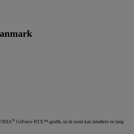
 Danmark
®
NVIDIA
GeForce RTX™-grafik, så de nemt kan håndtere en lang