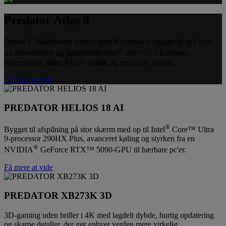
Predator Atlas 8
Denne 8" håndholdte konsol med Windows er bygget til spil væk
®
fra skrivebordet og kombinerer Intel
Arc™ G3 Extreme-
processoren, skarp FHD+-grafik og responsiv styring.
Få mere at vide
PREDATOR HELIOS 18 AI
®
Bygget til afspilning på stor skærm med op til Intel
Core™ Ultra
9-processor 290HX Plus, avanceret køling og styrken fra en
®
NVIDIA
GeForce RTX™ 5090-GPU til bærbare pc'er.
Få mere at vide
PREDATOR XB273K 3D
3D-gaming uden briller i 4K med lagdelt dybde, hurtig opdatering
og skarpe detaljer, der gør enhver verden mere virkelig.