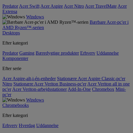
Predator
Acer Swift
Acer Aspire
Acer Nitro
Acer TravelMate
Acer
Extensa
Windows
Bærbare Acer-pc'er i
AMD Ryzen™-serien
Desktops
Efter kategori
Predator
Gaming
Bæredygtige produkter
Erhverv
Uddannelse
Komponenter
Efter serie
Acer Aspire-alt-i-én-enheder
Stationære Acer Aspire Classic-pc'er
Nitro
Stationære Acer Veriton Business-pc'er
Acer Veriton all in one
pc'er
Acer Veriton-arbejdsstationer
Add-In-One
Chromebox
Mini-
pc'er
Windows
Chromebooks
Efter kategori
Erhverv
Hverdag
Uddannelse