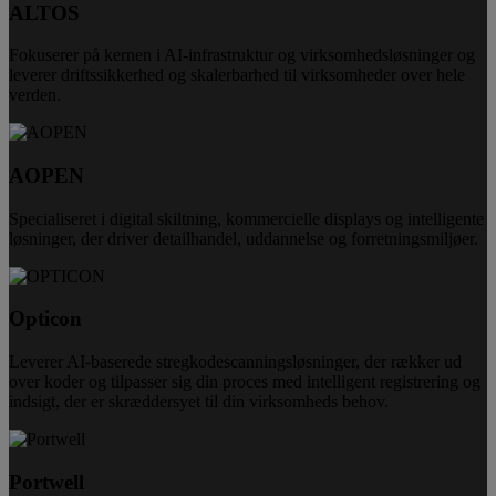
ALTOS
Fokuserer på kernen i AI-infrastruktur og virksomhedsløsninger og
leverer driftssikkerhed og skalerbarhed til virksomheder over hele
verden.
AOPEN
Specialiseret i digital skiltning, kommercielle displays og intelligente
løsninger, der driver detailhandel, uddannelse og forretningsmiljøer.
Opticon
Leverer AI-baserede stregkodescanningsløsninger, der rækker ud
over koder og tilpasser sig din proces med intelligent registrering og
indsigt, der er skræddersyet til din virksomheds behov.
Portwell