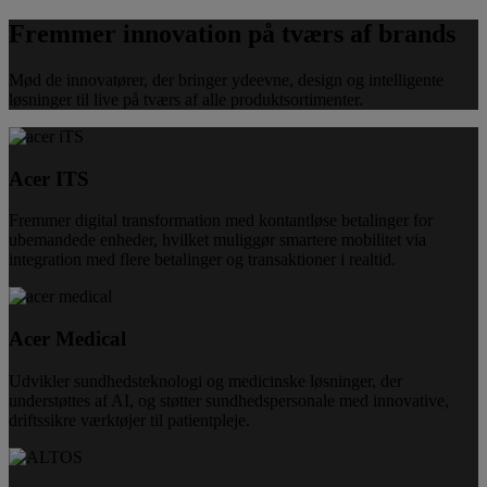
Fremmer innovation på tværs af brands
Mød de innovatører, der bringer ydeevne, design og intelligente
løsninger til live på tværs af alle produktsortimenter.
Acer ITS
Fremmer digital transformation med kontantløse betalinger for
ubemandede enheder, hvilket muliggør smartere mobilitet via
integration med flere betalinger og transaktioner i realtid.
Acer Medical
Udvikler sundhedsteknologi og medicinske løsninger, der
understøttes af AI, og støtter sundhedspersonale med innovative,
driftssikre værktøjer til patientpleje.