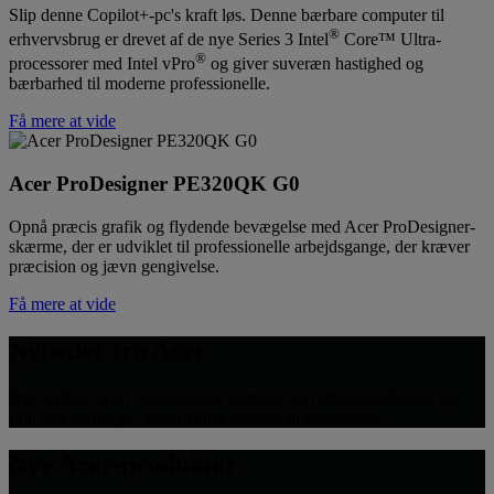
Slip denne Copilot+-pc's kraft løs. Denne bærbare computer til
®
erhvervsbrug er drevet af de nye Series 3 Intel
Core™ Ultra-
®
processorer med Intel vPro
og giver suveræn hastighed og
bærbarhed til moderne professionelle.
Få mere at vide
Acer ProDesigner PE320QK G0
Opnå præcis grafik og flydende bevægelse med Acer ProDesigner-
skærme, der er udviklet til professionelle arbejdsgange, der kræver
præcision og jævn gengivelse.
Få mere at vide
Nyheder fra Acer
Dyk dybere ned i Acers nyeste gaming- og forbrugerenheder, og
find den bedste pc, skærm eller tilbehør til dine behov.
Nye Acer-produkter