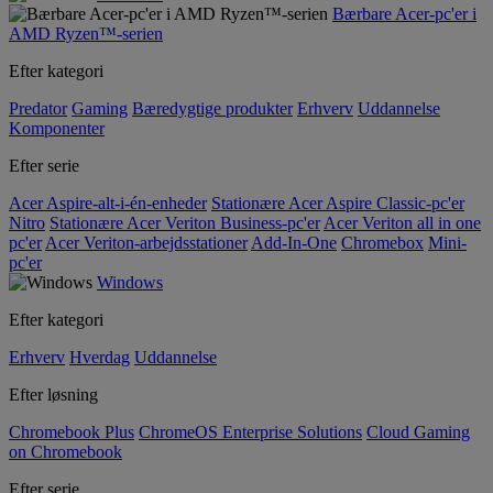
Bærbare Acer-pc'er i
AMD Ryzen™-serien
Efter kategori
Predator
Gaming
Bæredygtige produkter
Erhverv
Uddannelse
Komponenter
Efter serie
Acer Aspire-alt-i-én-enheder
Stationære Acer Aspire Classic-pc'er
Nitro
Stationære Acer Veriton Business-pc'er
Acer Veriton all in one
pc'er
Acer Veriton-arbejdsstationer
Add-In-One
Chromebox
Mini-
pc'er
Windows
Efter kategori
Erhverv
Hverdag
Uddannelse
Efter løsning
Chromebook Plus
ChromeOS Enterprise Solutions
Cloud Gaming
on Chromebook
Efter serie