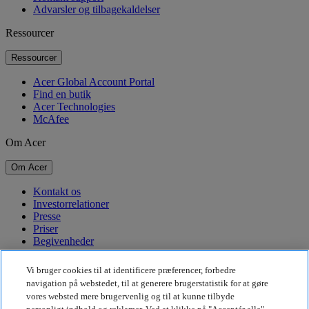
Advarsler og tilbagekaldelser
Ressourcer
Ressourcer
Acer Global Account Portal
Find en butik
Acer Technologies
McAfee
Om Acer
Om Acer
Kontakt os
Investorrelationer
Presse
Priser
Begivenheder
Bæredygtighed
Vi bruger cookies til at identificere præferencer, forbedre
navigation på webstedet, til at generere brugerstatistik for at gøre
Bæredygtighed
vores websted mere brugervenlig og til at kunne tilbyde