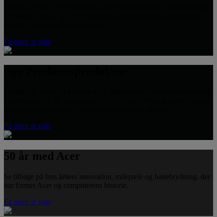
Udforsk Acers nyeste forbruger- og erhvervsenheder: fra de nyeste
bærbare Copilot+-pc'er til intelligente skærme, der er designet til
arbejde, studier og hverdagsbrug.
Få mere at vide
Nye Predator-produkter
Opdag nye måder at komme ind i spillet på med det nyeste Predator
Gaming-udstyr, fra højtydende pc'er til medrivende skærme, bygget
til hastighed, præcision og gameplay på næste niveau.
Få mere at vide
50 år med Acer
Se tilbage på fem årtiers innovation, milepæle og banebrydning, der
har formet Acer og computerens historie.
Få mere at vide