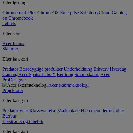
Efter løsning
Chromebook Plus
ChromeOS Enterprise Solutions
Cloud Gaming
on Chromebook
Tablets
Efter serie
Acer Iconia
Skærme
Efter kategori
Predator
Bæredygtige produkter
Underholdning
Erhverv
Hverdag
Gaming
Acer SpatialLabs™
Berøring
Smart-skærm
Acer
ProDesigner
Acer skærmteknologi
Projektorer
Efter kategori
Predator
Vero
Klasseværelse
Mødelokale
Hjemmeunderholdning
Bærbar
Elektronik og tilbehør
Efter kategori