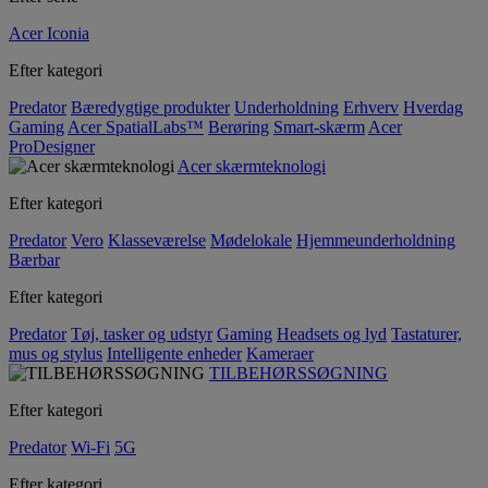
Acer Iconia
Efter kategori
Predator
Bæredygtige produkter
Underholdning
Erhverv
Hverdag
Gaming
Acer SpatialLabs™
Berøring
Smart-skærm
Acer
ProDesigner
Acer skærmteknologi
Efter kategori
Predator
Vero
Klasseværelse
Mødelokale
Hjemmeunderholdning
Bærbar
Efter kategori
Predator
Tøj, tasker og udstyr
Gaming
Headsets og lyd
Tastaturer,
mus og stylus
Intelligente enheder
Kameraer
TILBEHØRSSØGNING
Efter kategori
Predator
Wi-Fi
5G
Efter kategori