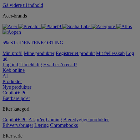
Gå videre til indhold
Acer-brands
5% STUDENTENKORTING
Min profil
Mine produkter
Registrer et produkt
Mit fællesskab
Log
ud
Log ind
Tilmeld dig
Hvad er Acer-id?
Køb online
AI
Produkter
Nye produkter
Copilot+ PC
Bærbare pc'er
Efter kategori
Copilot+ PC
AI-pc'er
Gaming
Bæredygtige produkter
Erhvervsbruger
Læring
Chromebooks
Efter serie