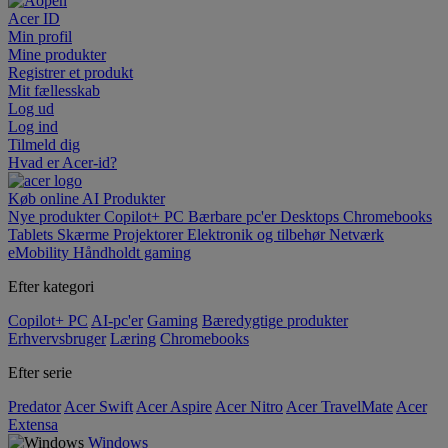
Acer ID
Min profil
Mine produkter
Registrer et produkt
Mit fællesskab
Log ud
Log ind
Tilmeld dig
Hvad er Acer-id?
Køb online
AI
Produkter
Nye produkter
Copilot+ PC
Bærbare pc'er
Desktops
Chromebooks
Tablets
Skærme
Projektorer
Elektronik og tilbehør
Netværk
eMobility
Håndholdt gaming
Efter kategori
Copilot+ PC
AI-pc'er
Gaming
Bæredygtige produkter
Erhvervsbruger
Læring
Chromebooks
Efter serie
Predator
Acer Swift
Acer Aspire
Acer Nitro
Acer TravelMate
Acer
Extensa
Windows