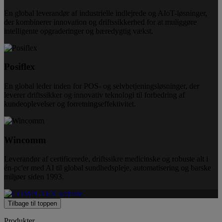
En global leverandør af industrielle indlejrede og AIoT-løsninger,
der kombinerer innovation og driftssikkerhed for at muliggøre
intelligente opgraderinger og bæredygtig vækst.
Posiflex
En global leder inden for POS- og selvbetjeningsløsninger, der
leverer driftssikker og innovativ teknologi til forbedring af
kundeoplevelser og forretningseffektivitet.
Wincomm
Leverandør af certificerede, driftssikre medicinske og robuste alt i
én-pc'er med AI til global sundhedspleje, automatisering og barske
miljøer siden 1993.
Tilbage til toppen
Produkter