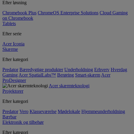
Efter løsning
Chromebook Plus
ChromeOS Enterprise Solutions
Cloud Gaming
on Chromebook
Tablets
Efter serie
Acer Iconia
Skærme
Efter kategori
Predator
Bæredygtige produkter
Underholdning
Erhverv
Hverdag
Gaming
Acer SpatialLabs™
Berøring
Smart-skærm
Acer
ProDesigner
Acer skærmteknologi
Projektorer
Efter kategori
Predator
Vero
Klasseværelse
Mødelokale
Hjemmeunderholdning
Bærbar
Elektronik og tilbehør
Efter kategori