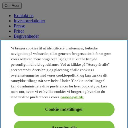
Om Acer
Kontakt os
Investorrelationer
Presse
Priser
Begivenheder
Bæredygtighed
Vi bruger cookies til at identificere præferencer, forbedre
navigation på webstedet, til at generere brugerstatistik for at gøre
Bæredygtighed
vores websted mere brugervenlig og til at kunne tilbyde
personligt indhold og reklamer. Ved at klikke på "Acceptér alle"
Virksomhedens sociale ansvar
accepterer du Acers brug og placering af alle cookies i
CO2-aftryk for produkt
overensstemmelse med vores cookie-politik, og kan trække dit
Project Humanity
samtykke tilbage når som helst. Under "Cookie-indstillinger"
Earthion
kan du administrere dine præferencer for hver cookietype. Læs
Fortrolighedspolitik
mere om, hvem vi er, hvilke cookies vi bruger, og hvordan du
Cookiepolitik
ændrer dine præferencer i vores
cookie-politik.
Juridisk meddelelse
Yderligere juridiske oplysninger
Cookie-indstillinger
Tilgængelighedspolitik
Cookie-indstillinger
Danmark - Dansk
Acceptér alle