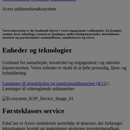
Acers uddannelsesøkosystem
Vores økosystem er det bankende hjerte i vores engagement i uddannelse. En komplet
ramme, hvor teknologi, ressourcer, løsninger, undervisningsmaterialer, førsteklasses
tjenester og partnerskaber sammenflettes, sameksisterer og trives.
Enheder og teknologier
Grobund for samarbejde, kreativitet og engagement i og udenfor
klasseværelset. Vores enheder er skabt til at løfte personlig, fjern- og
hybridlæring.
Løsninger til grundskolen og ungdomsuddannelser (K12)
|
Løsninger til videregående uddannelser
Førsteklasses service
EduCare er Acers omfattende portefølje af tjenester, der forlænger
teknologiens levetid og maksimerer skolernes investeringsafkast.