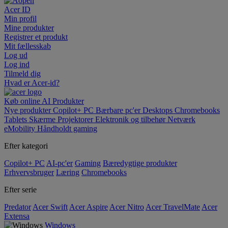
Acer ID
Min profil
Mine produkter
Registrer et produkt
Mit fællesskab
Log ud
Log ind
Tilmeld dig
Hvad er Acer-id?
Køb online
AI
Produkter
Nye produkter
Copilot+ PC
Bærbare pc'er
Desktops
Chromebooks
Tablets
Skærme
Projektorer
Elektronik og tilbehør
Netværk
eMobility
Håndholdt gaming
Efter kategori
Copilot+ PC
AI-pc'er
Gaming
Bæredygtige produkter
Erhvervsbruger
Læring
Chromebooks
Efter serie
Predator
Acer Swift
Acer Aspire
Acer Nitro
Acer TravelMate
Acer
Extensa
Windows