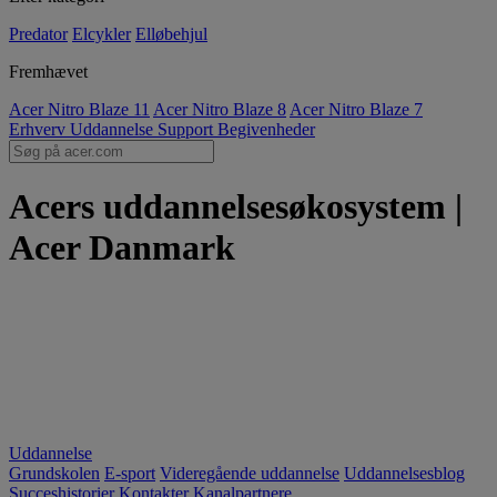
Predator
Elcykler
Elløbehjul
Fremhævet
Acer Nitro Blaze 11
Acer Nitro Blaze 8
Acer Nitro Blaze 7
Erhverv
Uddannelse
Support
Begivenheder
Acers uddannelsesøkosystem |
Acer Danmark
Uddannelse
Grundskolen
E-sport
Videregående uddannelse
Uddannelsesblog
Succeshistorier
Kontakter
Kanalpartnere