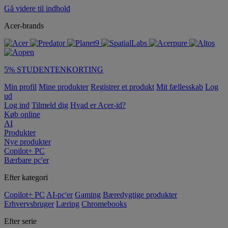
Gå videre til indhold
Acer-brands
5% STUDENTENKORTING
Min profil
Mine produkter
Registrer et produkt
Mit fællesskab
Log
ud
Log ind
Tilmeld dig
Hvad er Acer-id?
Køb online
AI
Produkter
Nye produkter
Copilot+ PC
Bærbare pc'er
Efter kategori
Copilot+ PC
AI-pc'er
Gaming
Bæredygtige produkter
Erhvervsbruger
Læring
Chromebooks
Efter serie