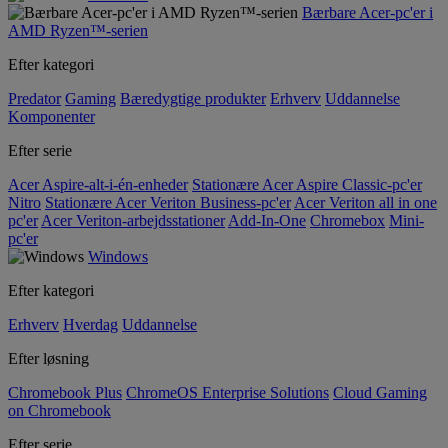
Bærbare Acer-pc'er i
AMD Ryzen™-serien
Efter kategori
Predator
Gaming
Bæredygtige produkter
Erhverv
Uddannelse
Komponenter
Efter serie
Acer Aspire-alt-i-én-enheder
Stationære Acer Aspire Classic-pc'er
Nitro
Stationære Acer Veriton Business-pc'er
Acer Veriton all in one
pc'er
Acer Veriton-arbejdsstationer
Add-In-One
Chromebox
Mini-
pc'er
Windows
Efter kategori
Erhverv
Hverdag
Uddannelse
Efter løsning
Chromebook Plus
ChromeOS Enterprise Solutions
Cloud Gaming
on Chromebook
Efter serie