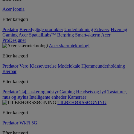
Acer Iconia
Efter kategori
Predator
Bæredygtige produkter
Underholdning
Erhverv
Hverdag
Gaming
Acer SpatialLabs™
Berøring
Smart-skærm
Acer
ProDesigner
Acer skærmteknologi
Efter kategori
Predator
Vero
Klasseværelse
Mødelokale
Hjemmeunderholdning
Bærbar
Efter kategori
Predator
Tøj, tasker og udstyr
Gaming
Headsets og lyd
Tastaturer,
mus og stylus
Intelligente enheder
Kameraer
TILBEHØRSSØGNING
Efter kategori
Predator
Wi-Fi
5G
Efter kategori