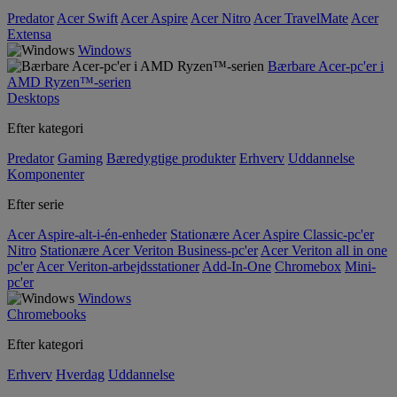
Predator
Acer Swift
Acer Aspire
Acer Nitro
Acer TravelMate
Acer
Extensa
Windows
Bærbare Acer-pc'er i
AMD Ryzen™-serien
Desktops
Efter kategori
Predator
Gaming
Bæredygtige produkter
Erhverv
Uddannelse
Komponenter
Efter serie
Acer Aspire-alt-i-én-enheder
Stationære Acer Aspire Classic-pc'er
Nitro
Stationære Acer Veriton Business-pc'er
Acer Veriton all in one
pc'er
Acer Veriton-arbejdsstationer
Add-In-One
Chromebox
Mini-
pc'er
Windows
Chromebooks
Efter kategori
Erhverv
Hverdag
Uddannelse