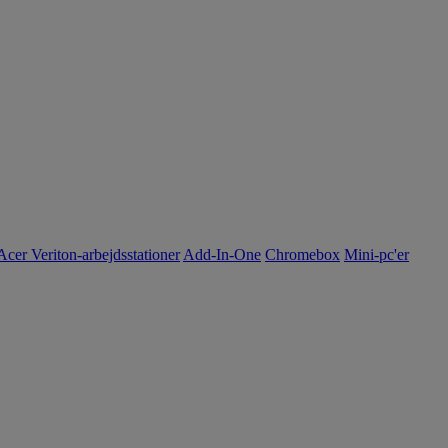
Acer Veriton-arbejdsstationer
Add-In-One
Chromebox
Mini-pc'er