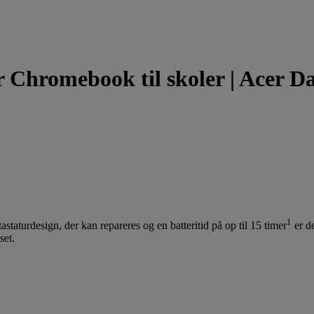
r Chromebook til skoler | Acer 
1
aturdesign, der kan repareres og en batteritid på op til 15 timer
er d
set.