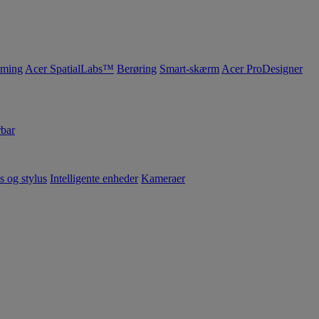
ming
Acer SpatialLabs™
Berøring
Smart-skærm
Acer ProDesigner
bar
s og stylus
Intelligente enheder
Kameraer