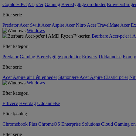
Copilot+ PC
AI-pc'er
Gaming
Bæredygtige produkter
Erhvervsbruge
Efter serie
Predator
Acer Swift
Acer Aspire
Acer Nitro
Acer TravelMate
Acer Ex
Windows
Bærbare Acer-pc'er i
Efter kategori
Predator
Gaming
Bæredygtige produkter
Erhverv
Uddannelse
Kompo
Efter serie
Acer Aspire-alt-i-én-enheder
Stationære Acer Aspire Classic-pc'er
Nit
Windows
Efter kategori
Erhverv
Hverdag
Uddannelse
Efter løsning
Chromebook Plus
ChromeOS Enterprise Solutions
Cloud Gaming o
Efter serie