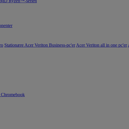
 AMD Ryzen™-serien
nenter
ro
Stationære Acer Veriton Business-pc'er
Acer Veriton all in one pc'er
n Chromebook