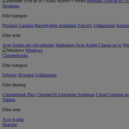
Bærbare Acer-pc'er i
Desktops
Efter kategori
Predator
Gaming
Bæredygtige produkter
Erhverv
Uddannelse
Kompo
Efter serie
Acer Aspire-alt-i-én-enheder
Stationære Acer Aspire Classic-pc'er
Nit
Windows
Chromebooks
Efter kategori
Erhverv
Hverdag
Uddannelse
Efter løsning
Chromebook Plus
ChromeOS Enterprise Solutions
Cloud Gaming o
Tablets
Efter serie
Acer Iconia
Skærme