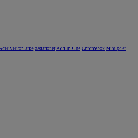
Acer Veriton-arbejdsstationer
Add-In-One
Chromebox
Mini-pc'er