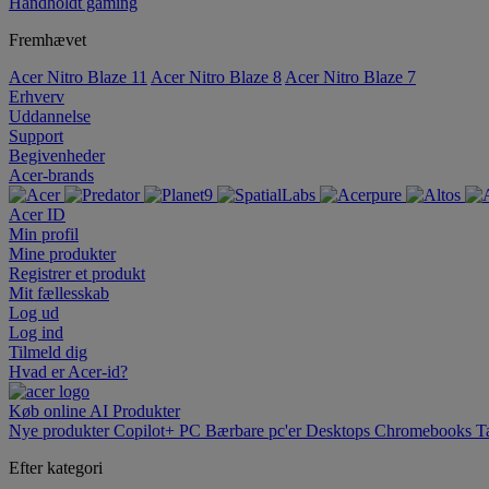
Håndholdt gaming
Fremhævet
Acer Nitro Blaze 11
Acer Nitro Blaze 8
Acer Nitro Blaze 7
Erhverv
Uddannelse
Support
Begivenheder
Acer-brands
Acer ID
Min profil
Mine produkter
Registrer et produkt
Mit fællesskab
Log ud
Log ind
Tilmeld dig
Hvad er Acer-id?
Køb online
AI
Produkter
Nye produkter
Copilot+ PC
Bærbare pc'er
Desktops
Chromebooks
T
Efter kategori