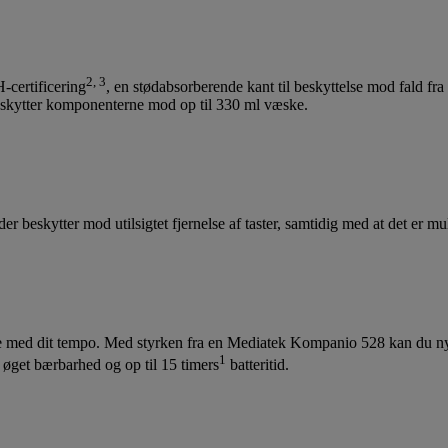
2, 3
certificering
, en stødabsorberende kant til beskyttelse mod fald fr
beskytter komponenterne mod op til 330 ml væske.
eskytter mod utilsigtet fjernelse af taster, samtidig med at det er mulig
ge med dit tempo. Med styrken fra en Mediatek Kompanio 528 kan du nyd
1
 øget bærbarhed og op til 15 timers
batteritid.