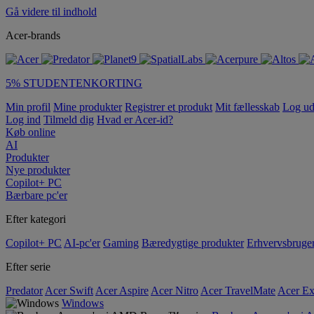
Gå videre til indhold
Acer-brands
5% STUDENTENKORTING
Min profil
Mine produkter
Registrer et produkt
Mit fællesskab
Log u
Log ind
Tilmeld dig
Hvad er Acer-id?
Køb online
AI
Produkter
Nye produkter
Copilot+ PC
Bærbare pc'er
Efter kategori
Copilot+ PC
AI-pc'er
Gaming
Bæredygtige produkter
Erhvervsbruge
Efter serie
Predator
Acer Swift
Acer Aspire
Acer Nitro
Acer TravelMate
Acer Ex
Windows