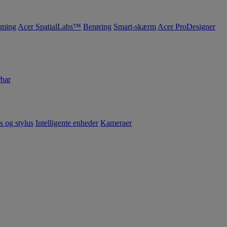
ming
Acer SpatialLabs™
Berøring
Smart-skærm
Acer ProDesigner
bar
s og stylus
Intelligente enheder
Kameraer