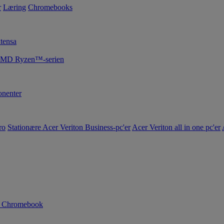
r
Læring
Chromebooks
tensa
 AMD Ryzen™-serien
nenter
ro
Stationære Acer Veriton Business-pc'er
Acer Veriton all in one pc'er
n Chromebook