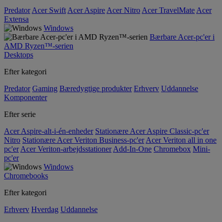
Predator
Acer Swift
Acer Aspire
Acer Nitro
Acer TravelMate
Acer
Extensa
Windows
Bærbare Acer-pc'er i
AMD Ryzen™-serien
Desktops
Efter kategori
Predator
Gaming
Bæredygtige produkter
Erhverv
Uddannelse
Komponenter
Efter serie
Acer Aspire-alt-i-én-enheder
Stationære Acer Aspire Classic-pc'er
Nitro
Stationære Acer Veriton Business-pc'er
Acer Veriton all in one
pc'er
Acer Veriton-arbejdsstationer
Add-In-One
Chromebox
Mini-
pc'er
Windows
Chromebooks
Efter kategori
Erhverv
Hverdag
Uddannelse