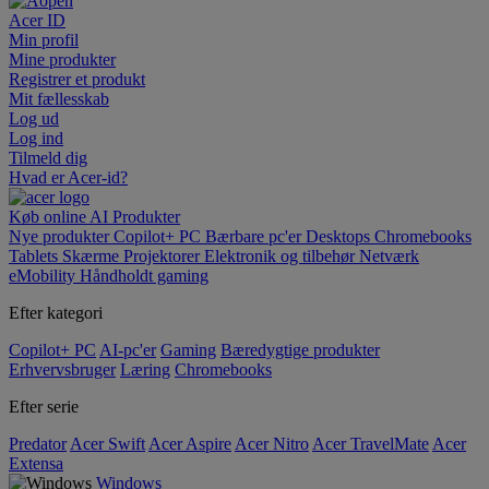
Acer ID
Min profil
Mine produkter
Registrer et produkt
Mit fællesskab
Log ud
Log ind
Tilmeld dig
Hvad er Acer-id?
Køb online
AI
Produkter
Nye produkter
Copilot+ PC
Bærbare pc'er
Desktops
Chromebooks
Tablets
Skærme
Projektorer
Elektronik og tilbehør
Netværk
eMobility
Håndholdt gaming
Efter kategori
Copilot+ PC
AI-pc'er
Gaming
Bæredygtige produkter
Erhvervsbruger
Læring
Chromebooks
Efter serie
Predator
Acer Swift
Acer Aspire
Acer Nitro
Acer TravelMate
Acer
Extensa
Windows