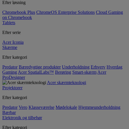
Efter løsning
Chromebook Plus
ChromeOS Enterprise Solutions
Cloud Gaming
on Chromebook
Tablets
Efter serie
Acer Iconia
Skærme
Efter kategori
Predator
Bæredygtige produkter
Underholdning
Erhverv
Hverdag
Gaming
Acer SpatialLabs™
Berøring
Smart-skærm
Acer
ProDesigner
Acer skærmteknologi
Projektorer
Efter kategori
Predator
Vero
Klasseværelse
Mødelokale
Hjemmeunderholdning
Bærbar
Elektronik og tilbehør
Efter kategori