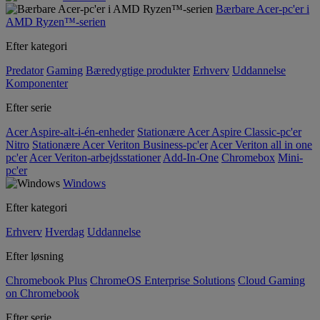
Bærbare Acer-pc'er i
AMD Ryzen™-serien
Efter kategori
Predator
Gaming
Bæredygtige produkter
Erhverv
Uddannelse
Komponenter
Efter serie
Acer Aspire-alt-i-én-enheder
Stationære Acer Aspire Classic-pc'er
Nitro
Stationære Acer Veriton Business-pc'er
Acer Veriton all in one
pc'er
Acer Veriton-arbejdsstationer
Add-In-One
Chromebox
Mini-
pc'er
Windows
Efter kategori
Erhverv
Hverdag
Uddannelse
Efter løsning
Chromebook Plus
ChromeOS Enterprise Solutions
Cloud Gaming
on Chromebook
Efter serie