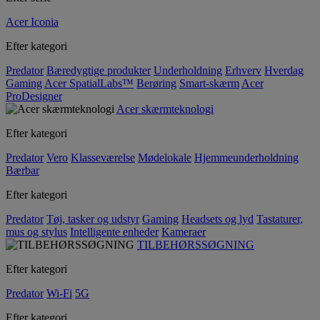
Acer Iconia
Efter kategori
Predator
Bæredygtige produkter
Underholdning
Erhverv
Hverdag
Gaming
Acer SpatialLabs™
Berøring
Smart-skærm
Acer
ProDesigner
Acer skærmteknologi
Efter kategori
Predator
Vero
Klasseværelse
Mødelokale
Hjemmeunderholdning
Bærbar
Efter kategori
Predator
Tøj, tasker og udstyr
Gaming
Headsets og lyd
Tastaturer,
mus og stylus
Intelligente enheder
Kameraer
TILBEHØRSSØGNING
Efter kategori
Predator
Wi-Fi
5G
Efter kategori