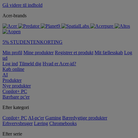
Gå videre til indhold
Acer-brands
5% STUDENTENKORTING
Min profil
Mine produkter
Registrer et produkt
Mit fællesskab
Log
ud
Log ind
Tilmeld dig
Hvad er Acer-id?
Køb online
AI
Produkter
Nye produkter
Copilot+ PC
Bærbare pc'er
Efter kategori
Copilot+ PC
AI-pc'er
Gaming
Bæredygtige produkter
Erhvervsbruger
Læring
Chromebooks
Efter serie