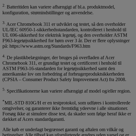
2.
Batteritiden kan variere afhængigt af bl.a. produktmodel,
konfiguration, strømindstillinger og anvendelse.
3.
Acer Chromebook 311 er udviklet og testet, så den overholder
UL/IEC 60950-1-sikkerhedsstandarden, kontrolleret i henhold til
UL 696-sikkerhed for elektrisk legetøj, og den overholder ASTM
F963-legetøjssikkerhed for børn over 3 år. Der er flere oplysninger
på: https://www.astm.org/Standards/F963.htm
4.
De plastikbelægninger, der bruges på overfladen af Acer
Chromebook 311, er grundigt testet og certificeret i henhold til
ASTM F963-16-standarden for legetøjssikkerhed samt den
amerikanske lov om forbedring af forbrugerproduktsikkerheden
(CPSIA – Consumer Product Safety Improvement Act) fra 2008.
5.
Specifikationerne kan variere afhængigt af model og/eller region.
*
MIL-STD 810G/H er en testprotokol, som udføres i kontrollerede
omgivelser, og garanterer ikke fremtidig ydeevne i alle situationer.
Forsøg ikke at simulere disse test, da skader som følge heraf ikke er
dækket af Acers standardgaranti.
Alle køb er underlagt begrænset garanti og aftalen om vilkår og
betingelser. Alle tilbud kan uforpligtende ændres uden varsel og er