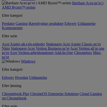
Bærbare Acer-pc'er i
AMD Ryzen™-serien
Efter kategori
Predator
Gaming
Bæredygtige produkter
Erhverv
Uddannelse
Komponenter
Efter serie
Acer Aspire-alt-i-én-enheder
Stationære Acer Aspire Classic-pc'er
Nitro
Stationære Acer Veriton Business-pc'er
Acer Veriton all in one
pc'er
Acer Veriton-arbejdsstationer
Add-In-One
Chromebox
Mini-
pc'er
Windows
Efter kategori
Erhverv
Hverdag
Uddannelse
Efter løsning
Chromebook Plus
ChromeOS Enterprise Solutions
Cloud Gaming
on Chromebook
Efter serie