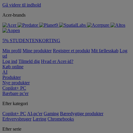
Gå videre til indhold
Acer-brands
5% STUDENTENKORTING
Min profil
Mine produkter
Registrer et produkt
Mit fællesskab
Log
ud
Log ind
Tilmeld dig
Hvad er Acer-id?
Køb online
AI
Produkter
Nye produkter
Copilot+ PC
Bærbare pc'er
Efter kategori
Copilot+ PC
AI-pc'er
Gaming
Bæredygtige produkter
Erhvervsbruger
Læring
Chromebooks
Efter serie