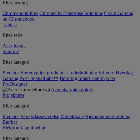
Efter løsning
Chromebook Plus
ChromeOS Enterprise Solutions
Cloud Gaming
on Chromebook
Tablets
Efter serie
Acer Iconia
Skærme
Efter kategori
Predator
Bæredygtige produkter
Underholdning
Erhverv
Hverdag
Gaming
Acer SpatialLabs™
Berøring
Smart-skærm
Acer
ProDesigner
Acer skærmteknologi
Projektorer
Efter kategori
Predator
Vero
Klasseværelse
Mødelokale
Hjemmeunderholdning
Bærbar
Elektronik og tilbehør
Efter kategori