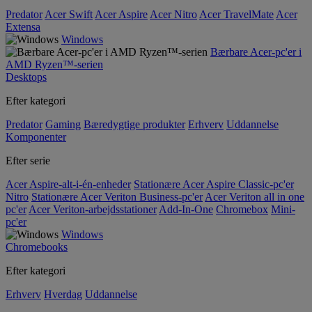
Predator
Acer Swift
Acer Aspire
Acer Nitro
Acer TravelMate
Acer
Extensa
Windows
Bærbare Acer-pc'er i
AMD Ryzen™-serien
Desktops
Efter kategori
Predator
Gaming
Bæredygtige produkter
Erhverv
Uddannelse
Komponenter
Efter serie
Acer Aspire-alt-i-én-enheder
Stationære Acer Aspire Classic-pc'er
Nitro
Stationære Acer Veriton Business-pc'er
Acer Veriton all in one
pc'er
Acer Veriton-arbejdsstationer
Add-In-One
Chromebox
Mini-
pc'er
Windows
Chromebooks
Efter kategori
Erhverv
Hverdag
Uddannelse