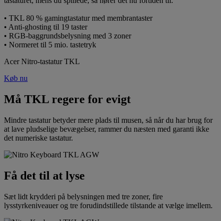
tastaturet, mens du spillede, så hører det nu fortiden til.
• TKL 80 % gamingtastatur med membrantaster
• Anti-ghosting til 19 taster
• RGB-baggrundsbelysning med 3 zoner
• Normeret til 5 mio. tastetryk
Acer Nitro-tastatur TKL
Køb nu
Må TKL regere for evigt
Mindre tastatur betyder mere plads til musen, så når du har brug for
at lave pludselige bevægelser, rammer du næsten med garanti ikke
det numeriske tastatur.
Få det til at lyse
Sæt lidt krydderi på belysningen med tre zoner, fire
lysstyrkeniveauer og tre forudindstillede tilstande at vælge imellem.