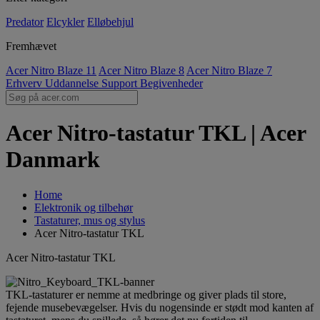
Predator
Elcykler
Elløbehjul
Fremhævet
Acer Nitro Blaze 11
Acer Nitro Blaze 8
Acer Nitro Blaze 7
Erhverv
Uddannelse
Support
Begivenheder
Acer Nitro-tastatur TKL | Acer
Danmark
Home
Elektronik og tilbehør
Tastaturer, mus og stylus
Acer Nitro-tastatur TKL
Acer Nitro-tastatur TKL
TKL-tastaturer er nemme at medbringe og giver plads til store,
fejende musebevægelser. Hvis du nogensinde er stødt mod kanten af