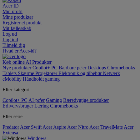
Acer ID
Min profil
Mine produkter
Registrer et produkt
Mit fællesskab
Log ud
Log ind
Tilmeld dig
Hvad er Acer-id?
Køb online
AI
Produkter
Nye produkter
Copilot+ PC
Bærbare pc'er
Desktops
Chromebooks
Tablets
Skærme
Projektorer
Elektronik og tilbehør
Netværk
eMobility
Håndholdt gaming
Efter kategori
Copilot+ PC
AI-pc'er
Gaming
Bæredygtige produkter
Erhvervsbruger
Læring
Chromebooks
Efter serie
Predator
Acer Swift
Acer Aspire
Acer Nitro
Acer TravelMate
Acer
Extensa
Windows