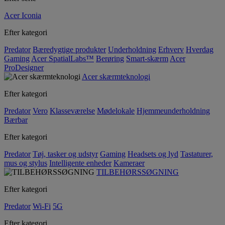
Acer Iconia
Efter kategori
Predator
Bæredygtige produkter
Underholdning
Erhverv
Hverdag
Gaming
Acer SpatialLabs™
Berøring
Smart-skærm
Acer
ProDesigner
Acer skærmteknologi
Efter kategori
Predator
Vero
Klasseværelse
Mødelokale
Hjemmeunderholdning
Bærbar
Efter kategori
Predator
Tøj, tasker og udstyr
Gaming
Headsets og lyd
Tastaturer,
mus og stylus
Intelligente enheder
Kameraer
TILBEHØRSSØGNING
Efter kategori
Predator
Wi-Fi
5G
Efter kategori