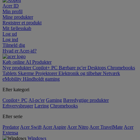
Acer ID
Min profil
Mine produkter
Registrer et produkt
Mit fællesskab
Log ud
Log ind
Tilmeld dig
Hvad er Acer-id?
Køb online
AI
Produkter
Nye produkter
Copilot+ PC
Bærbare pc'er
Desktops
Chromebooks
Tablets
Skærme
Projektorer
Elektronik og tilbehør
Netværk
eMobility
Håndholdt gaming
Efter kategori
Copilot+ PC
AI-pc'er
Gaming
Bæredygtige produkter
Erhvervsbruger
Læring
Chromebooks
Efter serie
Predator
Acer Swift
Acer Aspire
Acer Nitro
Acer TravelMate
Acer
Extensa
Windows