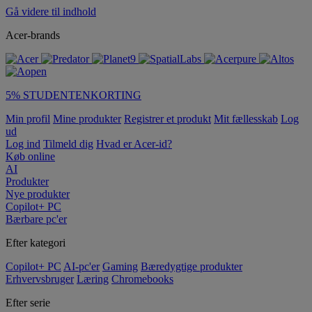
Gå videre til indhold
Acer-brands
5% STUDENTENKORTING
Min profil
Mine produkter
Registrer et produkt
Mit fællesskab
Log
ud
Log ind
Tilmeld dig
Hvad er Acer-id?
Køb online
AI
Produkter
Nye produkter
Copilot+ PC
Bærbare pc'er
Efter kategori
Copilot+ PC
AI-pc'er
Gaming
Bæredygtige produkter
Erhvervsbruger
Læring
Chromebooks
Efter serie