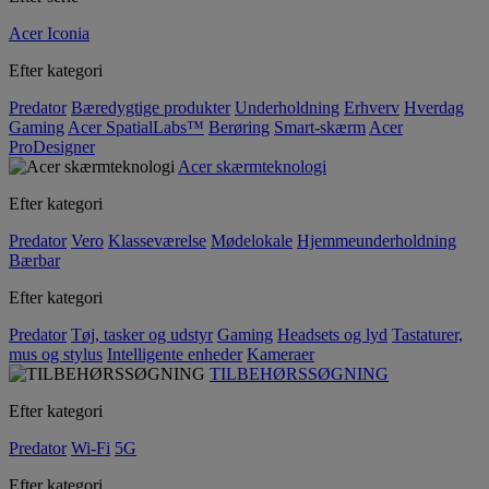
Acer Iconia
Efter kategori
Predator
Bæredygtige produkter
Underholdning
Erhverv
Hverdag
Gaming
Acer SpatialLabs™
Berøring
Smart-skærm
Acer
ProDesigner
Acer skærmteknologi
Efter kategori
Predator
Vero
Klasseværelse
Mødelokale
Hjemmeunderholdning
Bærbar
Efter kategori
Predator
Tøj, tasker og udstyr
Gaming
Headsets og lyd
Tastaturer,
mus og stylus
Intelligente enheder
Kameraer
TILBEHØRSSØGNING
Efter kategori
Predator
Wi-Fi
5G
Efter kategori