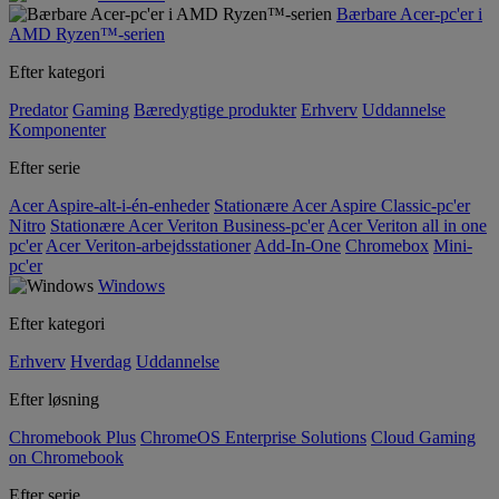
Bærbare Acer-pc'er i
AMD Ryzen™-serien
Efter kategori
Predator
Gaming
Bæredygtige produkter
Erhverv
Uddannelse
Komponenter
Efter serie
Acer Aspire-alt-i-én-enheder
Stationære Acer Aspire Classic-pc'er
Nitro
Stationære Acer Veriton Business-pc'er
Acer Veriton all in one
pc'er
Acer Veriton-arbejdsstationer
Add-In-One
Chromebox
Mini-
pc'er
Windows
Efter kategori
Erhverv
Hverdag
Uddannelse
Efter løsning
Chromebook Plus
ChromeOS Enterprise Solutions
Cloud Gaming
on Chromebook
Efter serie