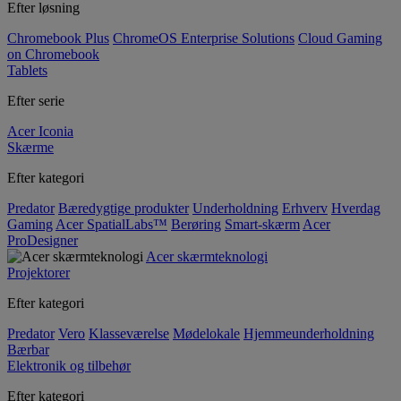
Efter løsning
Chromebook Plus
ChromeOS Enterprise Solutions
Cloud Gaming
on Chromebook
Tablets
Efter serie
Acer Iconia
Skærme
Efter kategori
Predator
Bæredygtige produkter
Underholdning
Erhverv
Hverdag
Gaming
Acer SpatialLabs™
Berøring
Smart-skærm
Acer
ProDesigner
Acer skærmteknologi
Projektorer
Efter kategori
Predator
Vero
Klasseværelse
Mødelokale
Hjemmeunderholdning
Bærbar
Elektronik og tilbehør
Efter kategori