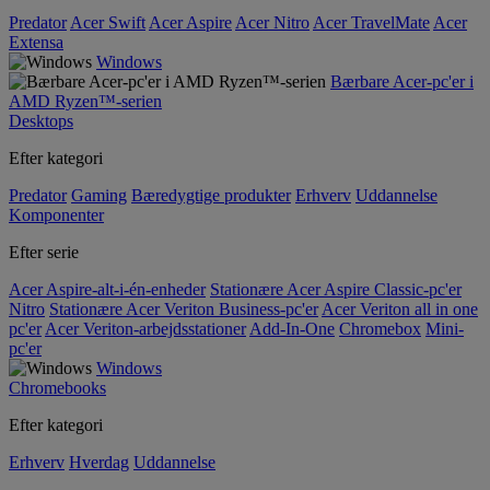
Predator
Acer Swift
Acer Aspire
Acer Nitro
Acer TravelMate
Acer
Extensa
Windows
Bærbare Acer-pc'er i
AMD Ryzen™-serien
Desktops
Efter kategori
Predator
Gaming
Bæredygtige produkter
Erhverv
Uddannelse
Komponenter
Efter serie
Acer Aspire-alt-i-én-enheder
Stationære Acer Aspire Classic-pc'er
Nitro
Stationære Acer Veriton Business-pc'er
Acer Veriton all in one
pc'er
Acer Veriton-arbejdsstationer
Add-In-One
Chromebox
Mini-
pc'er
Windows
Chromebooks
Efter kategori
Erhverv
Hverdag
Uddannelse