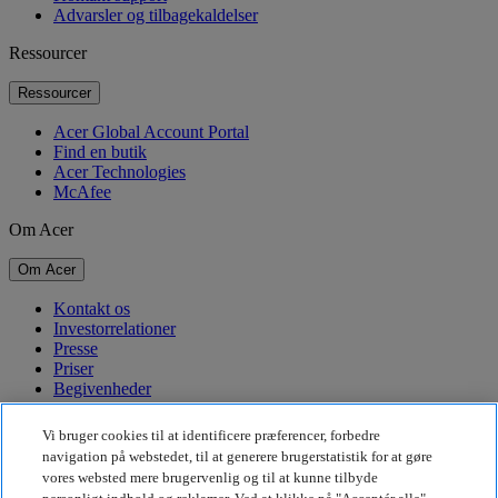
Advarsler og tilbagekaldelser
Ressourcer
Ressourcer
Acer Global Account Portal
Find en butik
Acer Technologies
McAfee
Om Acer
Om Acer
Kontakt os
Investorrelationer
Presse
Priser
Begivenheder
Bæredygtighed
Vi bruger cookies til at identificere præferencer, forbedre
navigation på webstedet, til at generere brugerstatistik for at gøre
Bæredygtighed
vores websted mere brugervenlig og til at kunne tilbyde