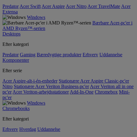
Predator
Acer Swift
Acer Aspire
Acer Nitro
Acer TravelMate
Acer
Extensa
Windows
Bærbare Acer-pc'er i
AMD Ryzen™-serien
Desktops
Efter kategori
Predator
Gaming
Bæredygtige produkter
Erhverv
Uddannelse
Komponenter
Efter serie
Acer Aspire-alt-i-én-enheder
Stationære Acer Aspire Classic-pc'er
Nitro
Stationære Acer Veriton Business-pc'er
Acer Veriton all in one
pc'er
Acer Veriton-arbejdsstationer
Add-In-One
Chromebox
Mini-
pc'er
Windows
Chromebooks
Efter kategori
Erhverv
Hverdag
Uddannelse