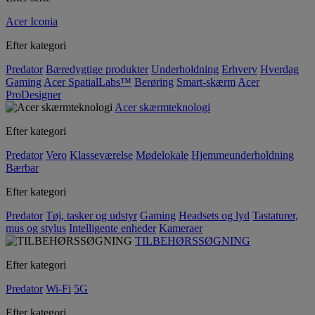
Acer Iconia
Efter kategori
Predator
Bæredygtige produkter
Underholdning
Erhverv
Hverdag
Gaming
Acer SpatialLabs™
Berøring
Smart-skærm
Acer
ProDesigner
Acer skærmteknologi
Efter kategori
Predator
Vero
Klasseværelse
Mødelokale
Hjemmeunderholdning
Bærbar
Efter kategori
Predator
Tøj, tasker og udstyr
Gaming
Headsets og lyd
Tastaturer,
mus og stylus
Intelligente enheder
Kameraer
TILBEHØRSSØGNING
Efter kategori
Predator
Wi-Fi
5G
Efter kategori