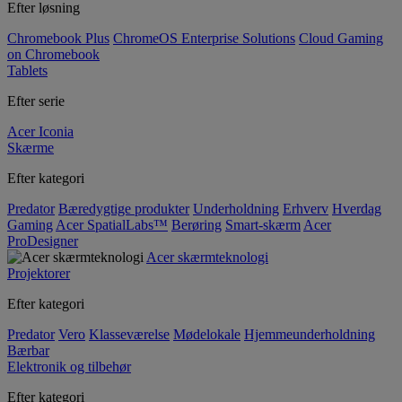
Efter løsning
Chromebook Plus
ChromeOS Enterprise Solutions
Cloud Gaming
on Chromebook
Tablets
Efter serie
Acer Iconia
Skærme
Efter kategori
Predator
Bæredygtige produkter
Underholdning
Erhverv
Hverdag
Gaming
Acer SpatialLabs™
Berøring
Smart-skærm
Acer
ProDesigner
Acer skærmteknologi
Projektorer
Efter kategori
Predator
Vero
Klasseværelse
Mødelokale
Hjemmeunderholdning
Bærbar
Elektronik og tilbehør
Efter kategori