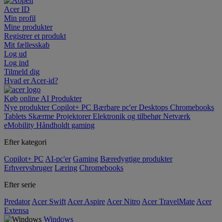
Acer ID
Min profil
Mine produkter
Registrer et produkt
Mit fællesskab
Log ud
Log ind
Tilmeld dig
Hvad er Acer-id?
Køb online
AI
Produkter
Nye produkter
Copilot+ PC
Bærbare pc'er
Desktops
Chromebooks
Tablets
Skærme
Projektorer
Elektronik og tilbehør
Netværk
eMobility
Håndholdt gaming
Efter kategori
Copilot+ PC
AI-pc'er
Gaming
Bæredygtige produkter
Erhvervsbruger
Læring
Chromebooks
Efter serie
Predator
Acer Swift
Acer Aspire
Acer Nitro
Acer TravelMate
Acer
Extensa
Windows