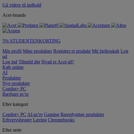
Gå videre til indhold
Acer-brands
5% STUDENTENKORTING
Min profil
Mine produkter
Registrer et produkt
Mit fællesskab
Log
ud
Log ind
Tilmeld dig
Hvad er Acer-id?
Køb online
AI
Produkter
Nye produkter
Copilot+ PC
Bærbare pc'er
Efter kategori
Copilot+ PC
AI-pc'er
Gaming
Bæredygtige produkter
Erhvervsbruger
Læring
Chromebooks
Efter serie