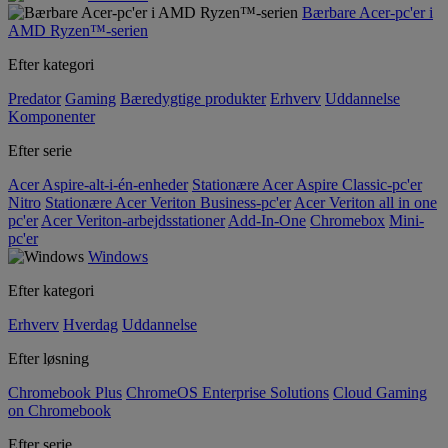
Bærbare Acer-pc'er i
AMD Ryzen™-serien
Efter kategori
Predator
Gaming
Bæredygtige produkter
Erhverv
Uddannelse
Komponenter
Efter serie
Acer Aspire-alt-i-én-enheder
Stationære Acer Aspire Classic-pc'er
Nitro
Stationære Acer Veriton Business-pc'er
Acer Veriton all in one
pc'er
Acer Veriton-arbejdsstationer
Add-In-One
Chromebox
Mini-
pc'er
Windows
Efter kategori
Erhverv
Hverdag
Uddannelse
Efter løsning
Chromebook Plus
ChromeOS Enterprise Solutions
Cloud Gaming
on Chromebook
Efter serie