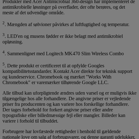
Produkter med Acer Antimicrobial 360-design har implementeret de
antimikrobielle løsninger på overflader, der ofte berøres, og det
meste af det udvendige område.
2
. Mængden af sølvioner påvirkes af luftfugtighed og temperatur.
3
. LED'en og musens fødder er ikke belagt med antimikrobiel
opløsning.
4
. Sammenlignet med Logitech MK470 Slim Wireless Combo
5
. Dette produkt er certificeret til at opfylde Googles
kompatibilitetsstandarder. Kontakt Acer direkte for teknisk support
og kundeservice. Chromebook og mærket "Works With
Chromebook" er varemærker tilhørende Google LLC.
Alle tilbud kan uforpligtende ændres uden varsel og er muligvis ikke
tilgængelige hos alle forhandlere. De angivne priser er vejledende
priser fra producenten og kan variere hos forskellige forhandlere.
Der tages forbehold for forkert angivne priser eller andre
typografiske eller billedmæssige fejl eller mangler. Billeder kan
variere i forhold til tilbuddet.
Forbrugere har lovfæstede rettigheder i henhold til gældende
nationale love om salg af forbrugsvarer, og denne garanti udelukker,