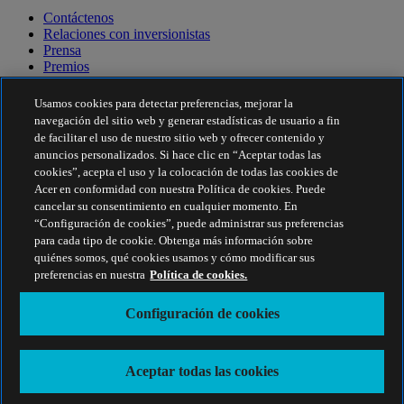
Contáctenos
Relaciones con inversionistas
Prensa
Premios
Eventos
Usamos cookies para detectar preferencias, mejorar la
Sostenibilidad
navegación del sitio web y generar estadísticas de usuario a fin
de facilitar el uso de nuestro sitio web y ofrecer contenido y
Sostenibilidad
anuncios personalizados. Si hace clic en “Aceptar todas las
cookies”, acepta el uso y la colocación de todas las cookies de
Responsabilidad social corporativa
Acer en conformidad con nuestra Política de cookies. Puede
Huella de carbono del producto
cancelar su consentimiento en cualquier momento. En
Proyecto Humanity
“Configuración de cookies”, puede administrar sus preferencias
Earthion
para cada tipo de cookie. Obtenga más información sobre
Política de privacidad
quiénes somos, qué cookies usamos y cómo modificar sus
Política de cookies
preferencias en nuestra
Política de cookies.
Aviso legal
Información legal adicional
Configuración de cookies
Política de accesibilidad
Configuración de cookies
Chile - Español
Aceptar todas las cookies
© 2026 Acer Inc.