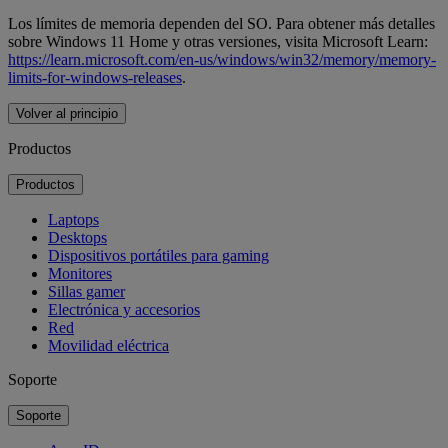
Los límites de memoria dependen del SO. Para obtener más detalles
sobre Windows 11 Home y otras versiones, visita Microsoft Learn:
https://learn.microsoft.com/en-us/windows/win32/memory/memory-
limits-for-windows-releases
.
Volver al principio
Productos
Productos
Laptops
Desktops
Dispositivos portátiles para gaming
Monitores
Sillas gamer
Electrónica y accesorios
Red
Movilidad eléctrica
Soporte
Soporte