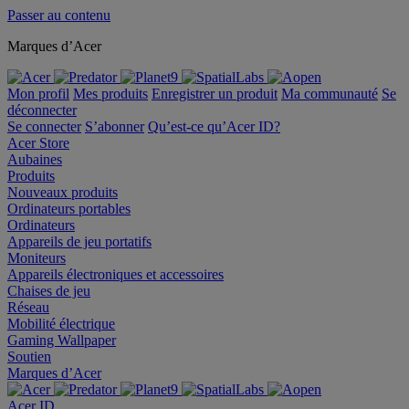
Passer au contenu
Marques d’Acer
Mon profil
Mes produits
Enregistrer un produit
Ma communauté
Se
déconnecter
Se connecter
S’abonner
Qu’est-ce qu’Acer ID?
Acer Store
Aubaines
Produits
Nouveaux produits
Ordinateurs portables
Ordinateurs
Appareils de jeu portatifs
Moniteurs
Appareils électroniques et accessoires
Chaises de jeu
Réseau
Mobilité électrique
Gaming Wallpaper
Soutien
Marques d’Acer
Acer ID