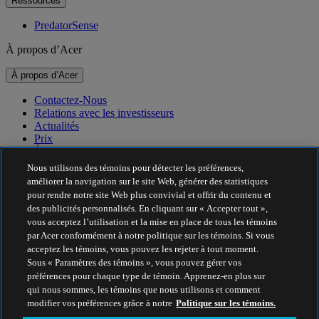
Ressources
PredatorSense
À propos d’Acer
À propos d’Acer
Contactez-Nous
Relations avec les investisseurs
Actualités
Prix
Événements
Nous utilisons des témoins pour détecter les préférences,
Durabilité
améliorer la navigation sur le site Web, générer des statistiques
pour rendre notre site Web plus convivial et offrir du contenu et
Durabilité
des publicités personnalisés. En cliquant sur « Accepter tout »,
vous acceptez l’utilisation et la mise en place de tous les témoins
Responsabilité sociale de l’entreprise
par Acer conformément à notre politique sur les témoins. Si vous
Empreinte carbone des produits
acceptez les témoins, vous pouvez les rejeter à tout moment.
Project Humanity
Sous « Paramètres des témoins », vous pouvez gérer vos
Earthion
préférences pour chaque type de témoin. Apprenez-en plus sur
Politique de confidentialité
qui nous sommes, les témoins que nous utilisons et comment
Politique sur les témoins
modifier vos préférences grâce à notre
Politique sur les témoins.
Avis juridique