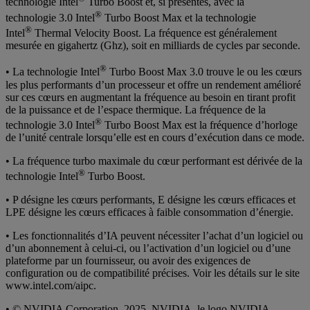
technologie Intel
Turbo Boost et, si présentes, avec la
®
technologie 3.0 Intel
Turbo Boost Max et la technologie
®
Intel
Thermal Velocity Boost. La fréquence est généralement
mesurée en gigahertz (Ghz), soit en milliards de cycles par seconde.
®
• La technologie Intel
Turbo Boost Max 3.0 trouve le ou les cœurs
les plus performants d’un processeur et offre un rendement amélioré
sur ces cœurs en augmentant la fréquence au besoin en tirant profit
de la puissance et de l’espace thermique. La fréquence de la
®
technologie 3.0 Intel
Turbo Boost Max est la fréquence d’horloge
de l’unité centrale lorsqu’elle est en cours d’exécution dans ce mode.
• La fréquence turbo maximale du cœur performant est dérivée de la
®
technologie Intel
Turbo Boost.
• P désigne les cœurs performants, E désigne les cœurs efficaces et
LPE désigne les cœurs efficaces à faible consommation d’énergie.
• Les fonctionnalités d’IA peuvent nécessiter l’achat d’un logiciel ou
d’un abonnement à celui-ci, ou l’activation d’un logiciel ou d’une
plateforme par un fournisseur, ou avoir des exigences de
configuration ou de compatibilité précises. Voir les détails sur le site
www.intel.com/aipc.
• © NVIDIA Corporation, 2025. NVIDIA, le logo NVIDIA,