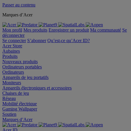
Passer au contenu
Marques d’Acer
Mon profil
Mes produits
Enregistrer un produit
Ma communauté
Se
déconnecter
Se connecter
S’abonner
Qu’est-ce qu’Acer ID?
Acer Store
Aubaines
Produits
Nouveaux produits
Ordinateurs portables
Ordinateurs
Appareils de jeu portatifs
Moniteurs
Appareils électroniques et accessoires
Chaises de jeu
Réseau
Mobilité électrique
Gaming Wallpaper
Soutien
Marques d’Acer
Acer ID