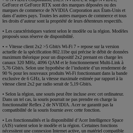
GeForce et GeForce RTX sont des marques déposées ou des
marques de commerce de NVIDIA Corporation aux États-Unis et
dans d’autres pays. Toutes les autres marques de commerce et tous
les droits d’auteur sont la propriété de leurs détenteurs respectifs.
• Les caractéristiques varient selon le modèle ou la région. Modèles
proposés sous réserve de disponibilité.
• « Vitesse client 2x2 >5 Gbit/s Wi-Fi 7 » repose sur la version
actuelle de la spécification 802.11be qui précise le débit de données
maximum théorique pour un dispositif 2x2 prenant en charge les
canaux 320 MHz, 4096 QAM et le fonctionnement Multi-Link à
5,76 Gbit/s. Selon une hypothèse de l’industrie d’un rendement de
90 % pour les nouveaux produits Wi-Fi fonctionnant dans la bande
exclusive de 6 GHz, la vitesse maximale estimée par rapport à la
vitesse client 2x2 par radio serait de 5,19 Gbit/s.
• Selon la région, une souris peut être incluse avec cet ordinateur.
Dans un tel cas, la souris pourrait ne pas prendre en charge la
fonctionnalité Reflex 2 de NVIDIA. Acer ne garantit pas la
compatibilité de la souris fournie avec cette fonction.
• Les fonctionnalités et la disponibilité d’Acer Intelligence Space
(AIS) varient selon le modèle et la région. Certaines fonctions
nécessitent une connexion Internet active, un matériel compatible