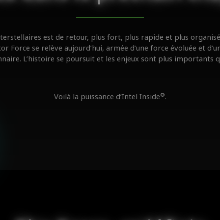
terstellaires est de retour, plus fort, plus rapide et plus organis
tor Force se relève aujourd’hui, armée d’une force évoluée et d’
naire. L’histoire se poursuit et les enjeux sont plus importants 
®
Voilà la puissance d’Intel Inside
.
s
s
-Rae
s
Balayez le code QR avec votre téléphone pour découvrir la fusio
parfaite entre technologie et créativité.