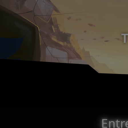
T
Entr