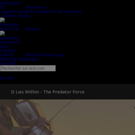
Moniteurs
Appareils électroniques et accessoires
Chaises de jeu
Réseau
Mobilité électrique
Gaming Wallpaper
Soutien
Passez au niveau supérieur grâce à la Predator Force 2.0 | L
Accueil
La puissance intérieure
It Lies Within - The Predator Force