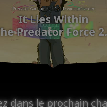
Predator Gaming est fière de vous présenter
It Lies Within
he Predator Force 2
ez dans le prochain cha