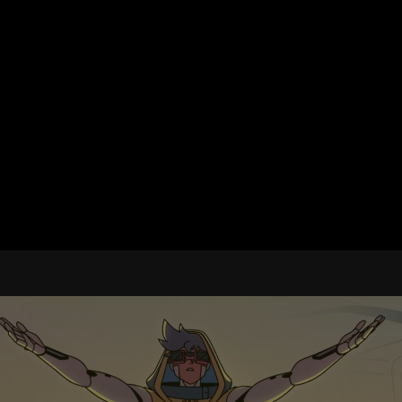
’IA au service des jeux évolués | Predator | Acer Canada