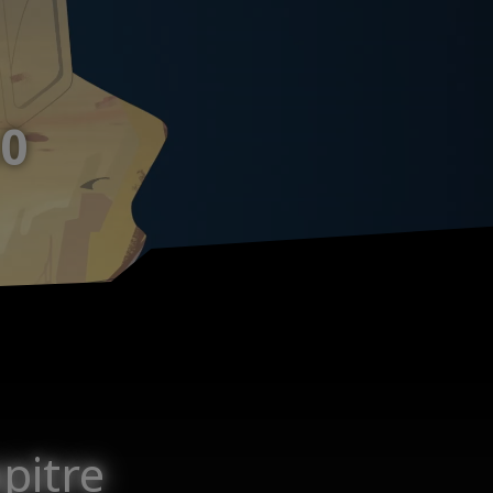
.0
pitre