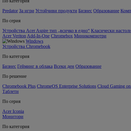
По категория
Predator
За игри
Устойчиви продукти
Бизнес
Образование
Комп
По серия
Устройства Acer Aspire тип „всичко в едно“
Класически настолн
Acer Veriton
Add-In-One
Chromebox
Миникомпютри
Windows
Устройства Chromebook
По категория
Бизнес
Гейминг в облака
Всеки ден
Образование
По решение
Chromebook Plus
ChromeOS Enterprise Solutions
Cloud Gaming o
Таблети
По серия
Acer Iconia
Монитори
По категория