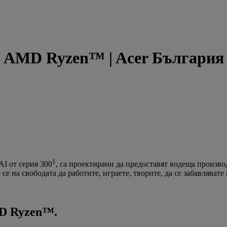
т AMD Ryzen™ | Acer България
1
I от серия 300
, са проектирани да предоставят водеща произво
се на свободата да работите, играете, творите, да се забавлявате
MD Ryzen™.