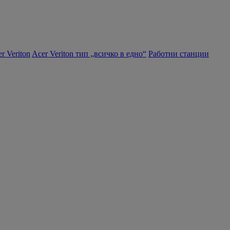
r Veriton
Acer Veriton тип „всичко в едно“
Работни станции