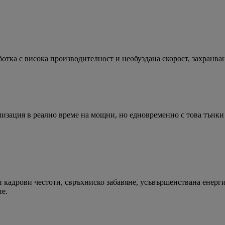
отка с висока производителност и необуздана скорост, захранва
зация в реално време на мощни, но едновременно с това тънки 
и кадрови честоти, свръхниско забавяне, усъвършенствана енерг
е.