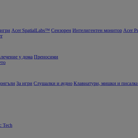
 игри
Acer SpatialLabs™
Сензорен
Интелигентен монитор
Acer P
er
влечение у дома
Преносими
ето
донгъли
За игри
Слушалки и аудио
Клавиатури, мишки и писалк
c Tech