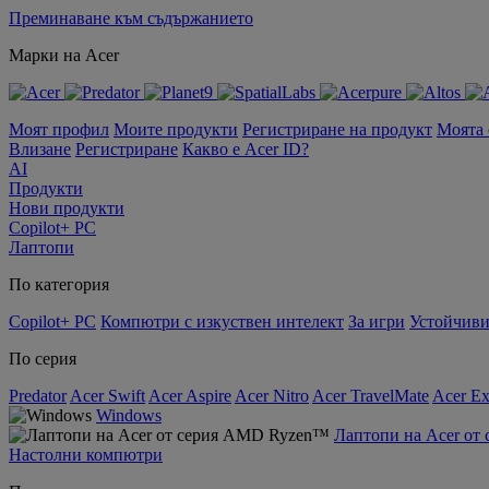
Преминаване към съдържанието
Марки на Acer
Моят профил
Моите продукти
Регистриране на продукт
Моята
Влизане
Регистриране
Какво е Acer ID?
AI
Продукти
Нови продукти
Copilot+ PC
Лаптопи
По категория
Copilot+ PC
Компютри с изкуствен интелект
За игри
Устойчиви
По серия
Predator
Acer Swift
Acer Aspire
Acer Nitro
Acer TravelMate
Acer Ex
Windows
Лаптопи на Acer о
Настолни компютри