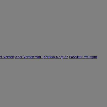
r Veriton
Acer Veriton тип „всичко в едно“
Работни станции