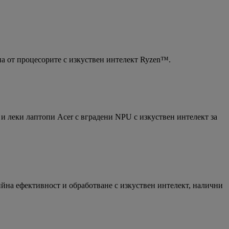
на от процесорите с изкуствен интелект Ryzen™.
и леки лаптопи Acer с вградени NPU с изкуствен интелект за
ийна ефективност и обработване с изкуствен интелект, налични