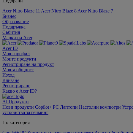
Подбрани
Acer Nitro Blaze 11
Acer Nitro Blaze 8
Acer Nitro Blaze 7
Бизнес
Образование
Поддръжка
Събития
Марки на Acer
Acer ID
Моят профил
Моите продукти
Регистриране на продукт
Моята общност
Изход
Влизане
Регистриране
Какво е Acer ID?
AI
Продукти
Нови продукти
Copilot+ PC
Лаптопи
Настолни компютри
Устр
устройства за гейминг
По категория
Copilot+ PC
Компютри с изкуствен интелект
За игри
Устойчиви