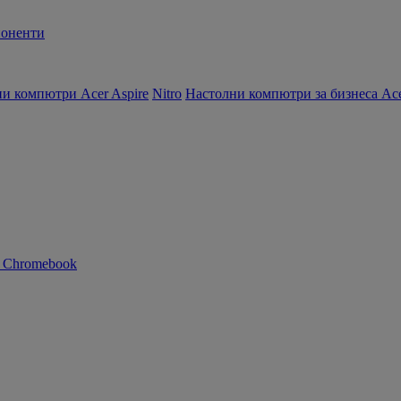
оненти
и компютри Acer Aspire
Nitro
Настолни компютри за бизнеса Ace
n Chromebook