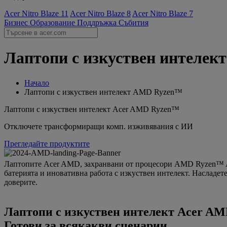
Acer Nitro Blaze 11
Acer Nitro Blaze 8
Acer Nitro Blaze 7
Бизнес
Образование
Поддръжка
Събития
Лаптопи с изкуствен интелек
Начало
Лаптопи с изкуствен интелект AMD Ryzen™
Лаптопи с изкуствен интелект Acer AMD Ryzen™
Отключете трансформиращи комп. изживявания с ИИ
Прегледайте продуктите
Лаптопите Acer AMD, захранвани от процесори AMD Ryzen™ A
батерията и иновативна работа с изкуствен интелект. Насладете 
доверите.
Лаптопи с изкуствен интелект Acer A
Готови за всякакви сценарии.