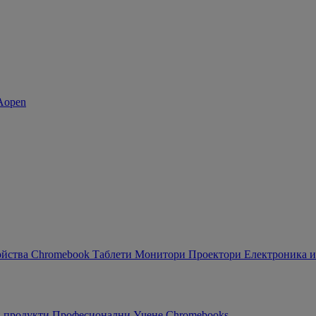
ойства Chromebook
Таблети
Монитори
Проектори
Електроника и
 продукти
Професионални
Учене
Chromebooks