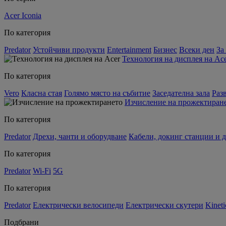
Acer Iconia
По категория
Predator
Устойчиви продукти
Entertainment
Бизнес
Всеки ден
За
Технология на дисплея на Ac
По категория
Vero
Класна стая
Голямо място на събитие
Заседателна зала
Раз
Изчисление на прожектиран
По категория
Predator
Дрехи, чанти и оборудване
Кабели, докинг станции и 
По категория
Predator
Wi-Fi
5G
По категория
Predator
Електрически велосипеди
Електрически скутери
Kineti
Подбрани