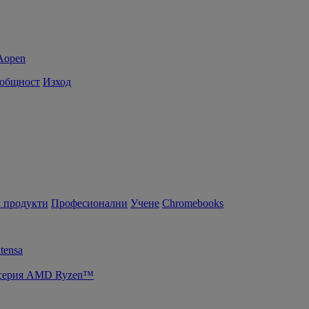
 общност
Изход
 продукти
Професионални
Учене
Chromebooks
tensa
т серия AMD Ryzen™