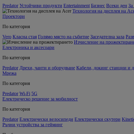
Predator
Устойчиви продукти
Entertainment
Бизнес
Всеки ден
За
Технология на дисплея на Ac
Проектори
По категория
Vero
Класна стая
Голямо място на събитие
Заседателна зала
Раз
Изчисление на прожектиран
Електроника и аксесоари
По категория
Predator
Дрехи, чанти и оборудване
Кабели, докинг станции и 
Мрежа
По категория
Predator
Wi-Fi
5G
Електрическо решение за мобилност
По категория
Predator
Електрически велосипеди
Електрически скутери
Kineti
Ръчни устройства за гейминг