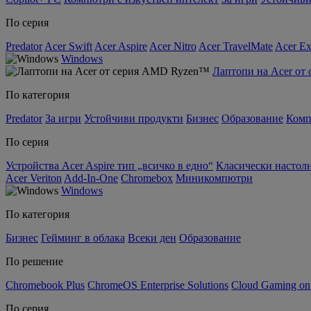
По серия
Predator
Acer Swift
Acer Aspire
Acer Nitro
Acer TravelMate
Acer Ex
Windows
Лаптопи на Acer о
По категория
Predator
За игри
Устойчиви продукти
Бизнес
Образование
Комп
По серия
Устройства Acer Aspire тип „всичко в едно“
Класически настолн
Acer Veriton
Add-In-One
Chromebox
Миникомпютри
Windows
По категория
Бизнес
Гейминг в облака
Всеки ден
Образование
По решение
Chromebook Plus
ChromeOS Enterprise Solutions
Cloud Gaming o
По серия