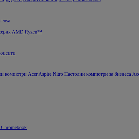
tensa
т серия AMD Ryzen™
оненти
и компютри Acer Aspire
Nitro
Настолни компютри за бизнеса Ace
n Chromebook