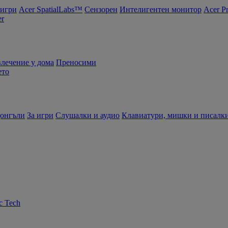
 игри
Acer SpatialLabs™
Сензорен
Интелигентен монитор
Acer P
er
влечение у дома
Преносими
ето
донгъли
За игри
Слушалки и аудио
Клавиатури, мишки и писалк
c Tech