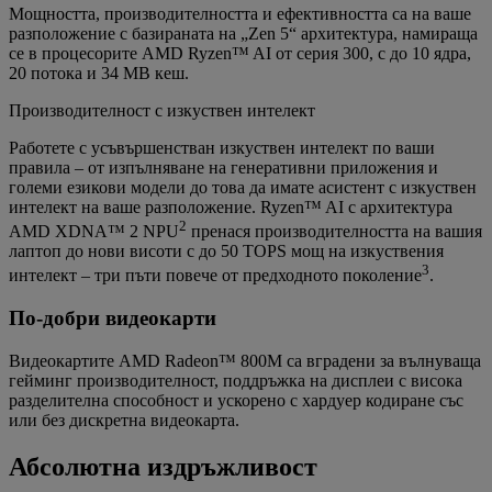
Мощността, производителността и ефективността са на ваше
разположение с базираната на „Zen 5“ архитектура, намираща
се в процесорите AMD Ryzen™ AI от серия 300, с до 10 ядра,
20 потока и 34 MB кеш.
Производителност с изкуствен интелект
Работете с усъвършенстван изкуствен интелект по ваши
правила – от изпълняване на генеративни приложения и
големи езикови модели до това да имате асистент с изкуствен
интелект на ваше разположение. Ryzen™ AI с архитектура
2
AMD XDNA™ 2 NPU
пренася производителността на вашия
лаптоп до нови висоти с до 50 TOPS мощ на изкуствения
3
интелект – три пъти повече от предходното поколение
.
По-добри видеокарти
Видеокартите AMD Radeon™ 800M са вградени за вълнуваща
гейминг производителност, поддръжка на дисплеи с висока
разделителна способност и ускорено с хардуер кодиране със
или без дискретна видеокарта.
Абсолютна издръжливост