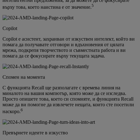
интелигентни предложения, за да можете да се фокусирате
5
върху това, което наистина е от значение.
Copilot
Copilot е асистент, захранван от изкуствен интелект, който ви
помага да получавате отговори и вдъхновения от цялата
мрежа, подкрепя творчеството и съвместната работа и ви
помага да се фокусирате върху текущата задача.
Спомен на момента
С функцията Recall ще разполагате с времева линия на
миналото на вашия компютър, която може да се изследва.
Просто опишете това, което си спомняте, и функцията Recall
може да ви помогне да извлечете нещата, които сте посетили
6
наскоро.
Превърнете идеите в изкуство