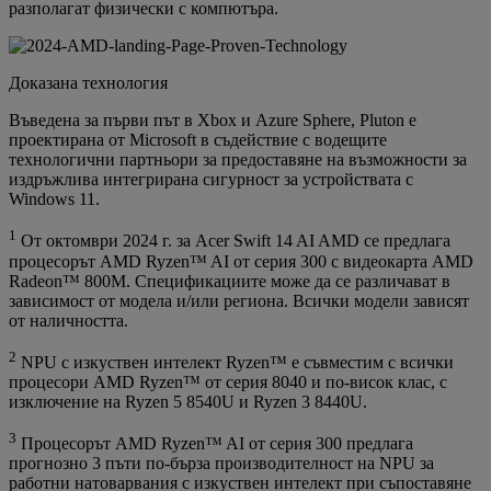
разполагат физически с компютъра.
Доказана технология
Въведена за първи път в Xbox и Azure Sphere, Pluton е
проектирана от Microsoft в съдействие с водещите
технологични партньори за предоставяне на възможности за
издръжлива интегрирана сигурност за устройствата с
Windows 11.
1
От октомври 2024 г. за Acer Swift 14 AI AMD се предлага
процесорът AMD Ryzen™ AI от серия 300 с видеокарта AMD
Radeon™ 800M. Спецификациите може да се различават в
зависимост от модела и/или региона. Всички модели зависят
от наличността.
2
NPU с изкуствен интелект Ryzen™ е съвместим с всички
процесори AMD Ryzen™ от серия 8040 и по-висок клас, с
изключение на Ryzen 5 8540U и Ryzen 3 8440U.
3
Процесорът AMD Ryzen™ AI от серия 300 предлага
прогнозно 3 пъти по-бърза производителност на NPU за
работни натоварвания с изкуствен интелект при съпоставяне