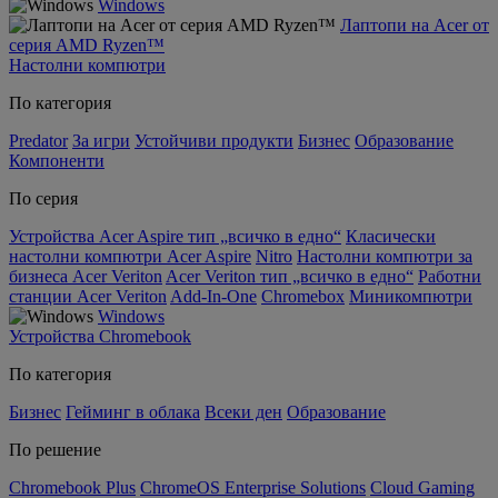
Windows
Лаптопи на Acer от
серия AMD Ryzen™
Настолни компютри
По категория
Predator
За игри
Устойчиви продукти
Бизнес
Образование
Компоненти
По серия
Устройства Acer Aspire тип „всичко в едно“
Класически
настолни компютри Acer Aspire
Nitro
Настолни компютри за
бизнеса Acer Veriton
Acer Veriton тип „всичко в едно“
Работни
станции Acer Veriton
Add-In-One
Chromebox
Миникомпютри
Windows
Устройства Chromebook
По категория
Бизнес
Гейминг в облака
Всеки ден
Образование
По решение
Chromebook Plus
ChromeOS Enterprise Solutions
Cloud Gaming