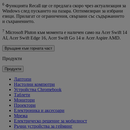
6
Функцията Recall ще се предлага скоро чрез актуализация за
Windows след пускането на пазара. Оптимизиран за избрани
езици. Прилагат се ограничения, свързани със съдържанието
и съхранението.
7
Microsoft Pluton към момента е наличен само на Acer Swift 14
AI, Acer Swift Edge 16, Acer Swift Go 14 и Acer Aspire AMD.
Връщане към горната част
Продукти
Продукти
Лаптопи
Настолни компютри
Устройства Chromebook
Таблети
Монитори
Проектори
Електроника и аксесоари
Мрежа
Електрическо решение за мобилност
Ръчни устройства за гейминг