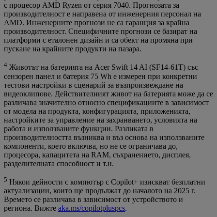
с процесор AMD Ryzen от серия 7040. Прогнозата за
производителност е направена от инженерния персонал на
AMD. Инженерните прогнози не са гаранция за крайна
производителност. Специфичните прогнози се базират на
платформи с еталонен дизайн и са обект на промяна при
пускане на крайните продукти на пазара.
4
Животът на батерията на Acer Swift 14 AI (SF14-61T) със
сензорен панел и батерия 75 Wh е измерен при конкретни
тестови настройки в сценарий за възпроизвеждане на
видеоклипове. Действителният живот на батерията може да се
различава значително относно спецификациите в зависимост
от модела на продукта, конфигурацията, приложенията,
настройките за управление на захранването, условията на
работа и използваните функции. Разликата в
производителността възниква и въз основа на използваните
компоненти, което включва, но не се ограничава до,
процесора, капацитета на RAM, съхранението, дисплея,
разделителната способност и т.н.
5
Някои дейности с компютър с Copilot+ изискват безплатни
актуализации, които ще продължат до началото на 2025 г.
Времето се различава в зависимост от устройството и
региона. Вижте
aka.ms/copilotpluspcs
.