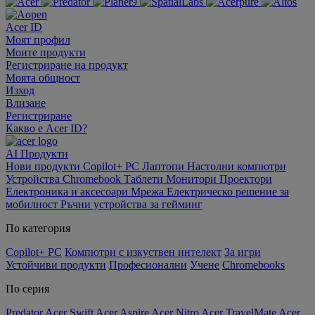
Acer ID
Моят профил
Моите продукти
Регистриране на продукт
Моята общност
Изход
Влизане
Регистриране
Какво е Acer ID?
AI
Продукти
Нови продукти
Copilot+ PC
Лаптопи
Настолни компютри
Устройства Chromebook
Таблети
Монитори
Проектори
Електроника и аксесоари
Мрежа
Електрическо решение за
мобилност
Ръчни устройства за гейминг
По категория
Copilot+ PC
Компютри с изкуствен интелект
За игри
Устойчиви продукти
Професионални
Учене
Chromebooks
По серия
Predator
Acer Swift
Acer Aspire
Acer Nitro
Acer TravelMate
Acer