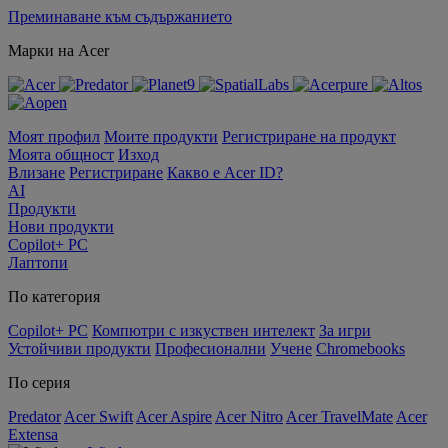
Преминаване към съдържанието
Марки на Acer
Моят профил
Моите продукти
Регистриране на продукт
Моята общност
Изход
Влизане
Регистриране
Какво е Acer ID?
AI
Продукти
Нови продукти
Copilot+ PC
Лаптопи
По категория
Copilot+ PC
Компютри с изкуствен интелект
За игри
Устойчиви продукти
Професионални
Учене
Chromebooks
По серия
Predator
Acer Swift
Acer Aspire
Acer Nitro
Acer TravelMate
Acer
Extensa