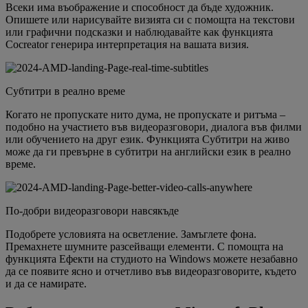
Всеки има въображение и способност да бъде художник.
Опишете или нарисувайте визията си с помощта на текстови
или графични подсказки и наблюдавайте как функцията
Cocreator генерира интерпретация на вашата визия.
Субтитри в реално време
Когато не пропускате нито дума, не пропускате и ритъма –
подобно на участието във видеоразговори, диалога във филми
или обучението на друг език. Функцията Субтитри на живо
може да ги превърне в субтитри на английски език в реално
време.
По-добри видеоразговори навсякъде
Подобрете условията на осветление. Замъглете фона.
Премахнете шумните разсейващи елементи. С помощта на
функцията Ефекти на студиото на Windows можете незабавно
да се появите ясно и отчетливо във видеоразговорите, където
и да се намирате.