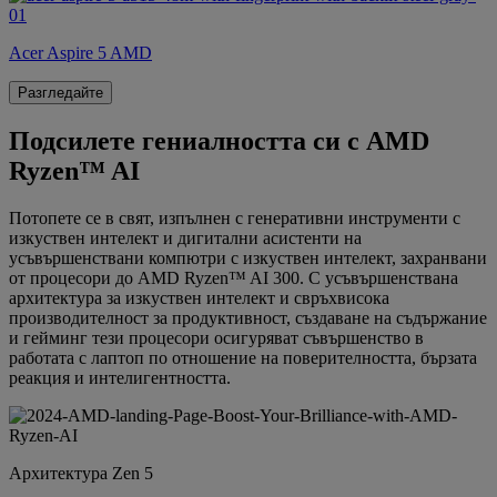
Acer Aspire 5 AMD
Разгледайте
Подсилете гениалността си с AMD
Ryzen™ AI
Потопете се в свят, изпълнен с генеративни инструменти с
изкуствен интелект и дигитални асистенти на
усъвършенствани компютри с изкуствен интелект, захранвани
от процесори до AMD Ryzen™ AI 300. С усъвършенствана
архитектура за изкуствен интелект и свръхвисока
производителност за продуктивност, създаване на съдържание
и гейминг тези процесори осигуряват съвършенство в
работата с лаптоп по отношение на поверителността, бързата
реакция и интелигентността.
Архитектура Zen 5