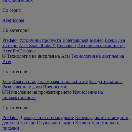
on Chromebook
По серия
Acer Iconia
По категория
Predator
Устойчиви продукти
Entertainment
Бизнес
Всеки ден
За игри
Acer SpatialLabs™
Сензорен
Интелигентен монитор
Acer ProDesigner
Технология на дисплея на
Acer
По категория
Vero
Класна стая
Голямо място на събитие
Заседателна зала
Развлечение у дома
Преносими
Изчисление на
прожектирането
По категория
Predator
Дрехи, чанти и оборудване
Кабели, докинг станции и
донгъли
За игри
Слушалки и аудио
Клавиатури, мишки и
писалки