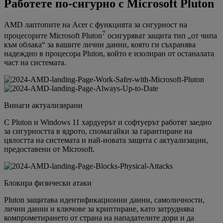
Работете по-сигурно с Microsoft Pluton
AMD лаптопите на Acer с функцията за сигурност на
7
процесорите Microsoft Pluton
осигуряват защита тип „от чипа
към облака“ за вашите лични данни, която ги съхранява
надеждно в процесора Pluton, който е изолиран от останалата
част на системата.
Винаги актуализирани
С Pluton и Windows 11 хардуерът и софтуерът работят заедно
за сигурността в ядрото, спомагайки за гарантиране на
цялостта на системата и най-новата защита с актуализации,
предоставени от Microsoft.
Блокира физически атаки
Pluton защитава идентификационни данни, самоличности,
лични данни и ключове за криптиране, като затруднява
компрометирането от страна на нападателите дори и да