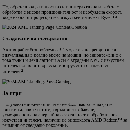
Подобрете продуктивността си и интерактивната работа с
обработка с висока производителност и необуздана скорост,
захранвана от процесорите с изкуствен интелект Ryzen™.
Създаване на съдържание
Активирайте безпроблемно 3D моделиране, рендиране и
визуализация в реално време на мощни, но едновременно с
това тънки и леки лаптопи Acer с вградени NPU с изкуствен
интелект за нови творчески инструменти с изкуствен
2
интелект.
За игри
Получавате повече от всичко необходимо за геймърите –
високи кадрови честоти, свръхниско забавяне,
усъвършенствана енергийна ефективност и обработване с
изкуствен интелект, налични на видеокарта AMD Radeon™ за
гейминг от следващо поколение.