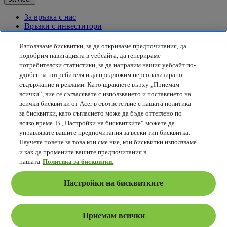
За връзка с нас
Връзки с инвеститори
За пресата
Награди
Използваме бисквитки, за да откриваме предпочитания, да
Събития
подобрим навигацията в уебсайта, да генерираме
потребителски статистики, за да направим нашия уебсайт по-
Устойчивост
удобен за потребителя и да предложим персонализирано
съдържание и реклами. Като щракнете върху „Приемам
Устойчивост
всички“, вие се съгласявате с използването и поставянето на
всички бисквитки от Acer в съответствие с нашата политика
Корпоративна социална отговорност
за бисквитки, като съгласието може да бъде оттеглено по
Въглероден отпечатък на продукта
всяко време. В „Настройки на бисквитките“ можете да
Project Humanity
управлявате вашите предпочитания за всеки тип бисквитка.
Earthion
Научете повече за това кои сме ние, кои бисквитки използваме
Правила за поверителност
и как да промените вашите предпочитания в
Правила за бисквитките
нашата
Политика за бисквитки.
Правна бележка
Допълнителна правна информация
Настройки на бисквитките
Политика за достъпност
Настройки на бисквитките
България - Български
Приемам всички
© 2026 Acer Inc.