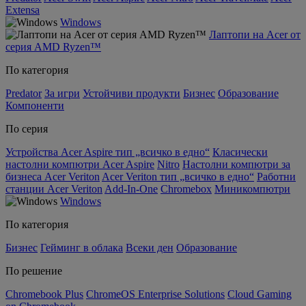
Extensa
Windows
Лаптопи на Acer от
серия AMD Ryzen™
По категория
Predator
За игри
Устойчиви продукти
Бизнес
Образование
Компоненти
По серия
Устройства Acer Aspire тип „всичко в едно“
Класически
настолни компютри Acer Aspire
Nitro
Настолни компютри за
бизнеса Acer Veriton
Acer Veriton тип „всичко в едно“
Работни
станции Acer Veriton
Add-In-One
Chromebox
Миникомпютри
Windows
По категория
Бизнес
Гейминг в облака
Всеки ден
Образование
По решение
Chromebook Plus
ChromeOS Enterprise Solutions
Cloud Gaming