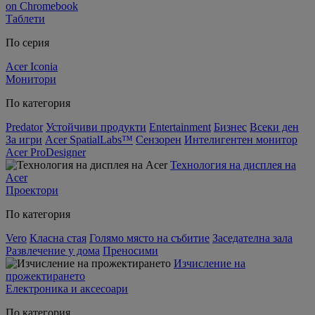
on Chromebook
Таблети
По серия
Acer Iconia
Монитори
По категория
Predator
Устойчиви продукти
Entertainment
Бизнес
Всеки ден
За игри
Acer SpatialLabs™
Сензорен
Интелигентен монитор
Acer ProDesigner
Технология на дисплея на
Acer
Проектори
По категория
Vero
Класна стая
Голямо място на събитие
Заседателна зала
Развлечение у дома
Преносими
Изчисление на
прожектирането
Електроника и аксесоари
По категория