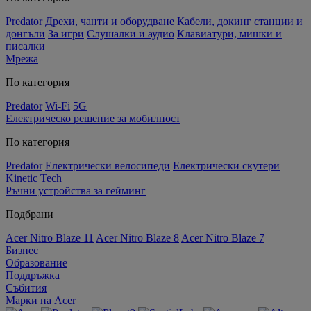
Predator
Дрехи, чанти и оборудване
Кабели, докинг станции и
донгъли
За игри
Слушалки и аудио
Клавиатури, мишки и
писалки
Мрежа
По категория
Predator
Wi-Fi
5G
Електрическо решение за мобилност
По категория
Predator
Електрически велосипеди
Електрически скутери
Kinetic Tech
Ръчни устройства за гейминг
Подбрани
Acer Nitro Blaze 11
Acer Nitro Blaze 8
Acer Nitro Blaze 7
Бизнес
Образование
Поддръжка
Събития
Марки на Acer