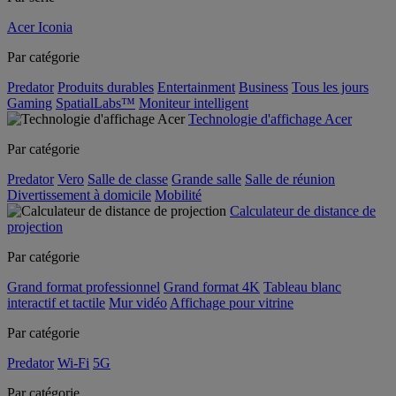
Acer Iconia
Par catégorie
Predator
Produits durables
Entertainment
Business
Tous les jours
Gaming
SpatialLabs™
Moniteur intelligent
Technologie d'affichage Acer
Par catégorie
Predator
Vero
Salle de classe
Grande salle
Salle de réunion
Divertissement à domicile
Mobilité
Calculateur de distance de
projection
Par catégorie
Grand format professionnel
Grand format 4K
Tableau blanc
interactif et tactile
Mur vidéo
Affichage pour vitrine
Par catégorie
Predator
Wi-Fi
5G
Par catégorie