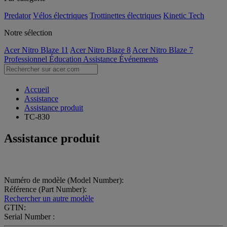
Predator
Vélos électriques
Trottinettes électriques
Kinetic Tech
Notre sélection
Acer Nitro Blaze 11
Acer Nitro Blaze 8
Acer Nitro Blaze 7
Professionnel
Éducation
Assistance
Événements
Accueil
Assistance
Assistance produit
TC-830
Assistance produit
Numéro de modèle (Model Number):
Référence (Part Number):
Rechercher un autre modèle
GTIN:
Serial Number :