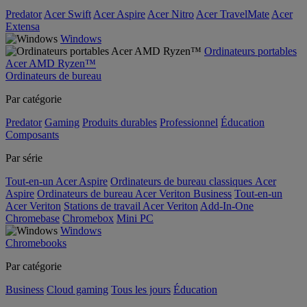
Predator
Acer Swift
Acer Aspire
Acer Nitro
Acer TravelMate
Acer
Extensa
Windows
Ordinateurs portables
Acer AMD Ryzen™
Ordinateurs de bureau
Par catégorie
Predator
Gaming
Produits durables
Professionnel
Éducation
Composants
Par série
Tout-en-un Acer Aspire
Ordinateurs de bureau classiques Acer
Aspire
Ordinateurs de bureau Acer Veriton Business
Tout-en-un
Acer Veriton
Stations de travail Acer Veriton
Add-In-One
Chromebase
Chromebox
Mini PC
Windows
Chromebooks
Par catégorie
Business
Cloud gaming
Tous les jours
Éducation