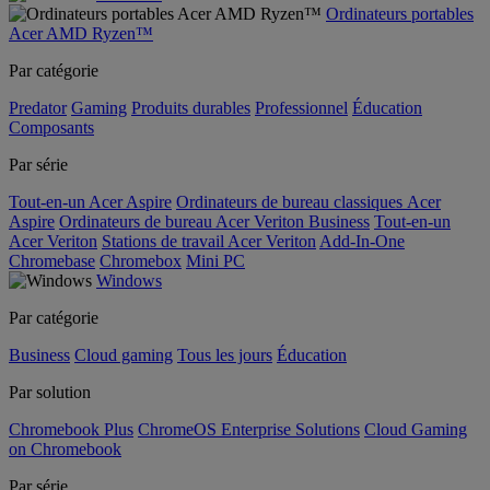
Ordinateurs portables
Acer AMD Ryzen™
Par catégorie
Predator
Gaming
Produits durables
Professionnel
Éducation
Composants
Par série
Tout-en-un Acer Aspire
Ordinateurs de bureau classiques Acer
Aspire
Ordinateurs de bureau Acer Veriton Business
Tout-en-un
Acer Veriton
Stations de travail Acer Veriton
Add-In-One
Chromebase
Chromebox
Mini PC
Windows
Par catégorie
Business
Cloud gaming
Tous les jours
Éducation
Par solution
Chromebook Plus
ChromeOS Enterprise Solutions
Cloud Gaming
on Chromebook
Par série