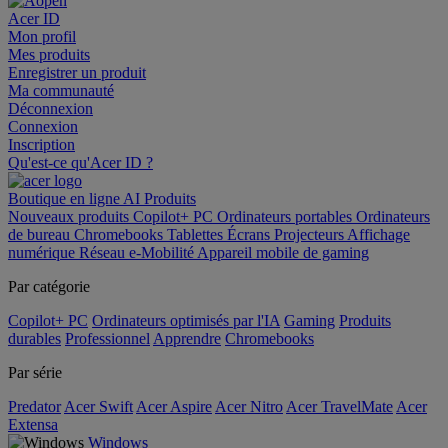
Acer ID
Mon profil
Mes produits
Enregistrer un produit
Ma communauté
Déconnexion
Connexion
Inscription
Qu'est-ce qu'Acer ID ?
Boutique en ligne
AI
Produits
Nouveaux produits
Copilot+ PC
Ordinateurs portables
Ordinateurs
de bureau
Chromebooks
Tablettes
Écrans
Projecteurs
Affichage
numérique
Réseau
e-Mobilité
Appareil mobile de gaming
Par catégorie
Copilot+ PC
Ordinateurs optimisés par l'IA
Gaming
Produits
durables
Professionnel
Apprendre
Chromebooks
Par série
Predator
Acer Swift
Acer Aspire
Acer Nitro
Acer TravelMate
Acer
Extensa
Windows