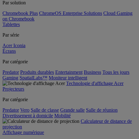
Par solution
Chromebook Plus
ChromeOS Enterprise Solutions
Cloud Gaming
on Chromebook
Tablettes
Par série
Acer Iconia
Écrans
Par catégorie
Predator
Produits durables
Entertainment
Business
Tous les jours
Gaming
SpatialLabs™
Moniteur intelligent
Technologie d'affichage Acer
Projecteurs
Par catégorie
Predator
Vero
Salle de classe
Grande salle
Salle de réunion
Divertissement à domicile
Mobilité
Calculateur de distance de
projection
Affichage numérique