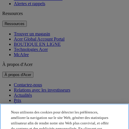
Alertes et rappels
Ressources
Ressources
Trouver un magasin
Acer Global Account Portal
BOUTIQUE EN LIGNE
Technologies Acer
McAfee
À propos d'Acer
À propos d'Acer
Contactez-nous
Relations avec les investisseurs
Actualités
Prix
Événements
Nous utilisons des cookies pour détecter les préférences,
Développement durable
améliorer la navigation sur le site Web, générer des statistiques
utilisateur afin de rendre notre site Web plus convivial, et offrir
Développement durable
du contenu et des publicités personnalisés. En cliquant sur