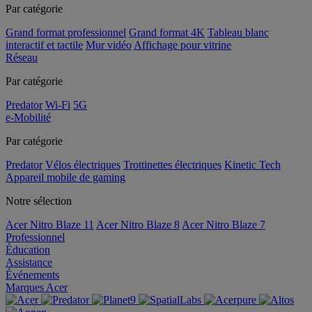
Par catégorie
Grand format professionnel
Grand format 4K
Tableau blanc
interactif et tactile
Mur vidéo
Affichage pour vitrine
Réseau
Par catégorie
Predator
Wi-Fi
5G
e-Mobilité
Par catégorie
Predator
Vélos électriques
Trottinettes électriques
Kinetic Tech
Appareil mobile de gaming
Notre sélection
Acer Nitro Blaze 11
Acer Nitro Blaze 8
Acer Nitro Blaze 7
Professionnel
Éducation
Assistance
Événements
Marques Acer