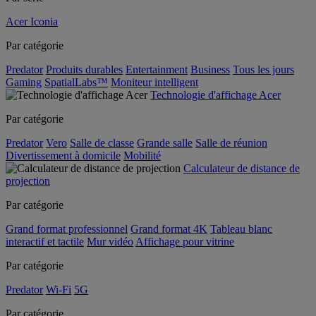
Acer Iconia
Par catégorie
Predator
Produits durables
Entertainment
Business
Tous les jours
Gaming
SpatialLabs™
Moniteur intelligent
Technologie d'affichage Acer
Par catégorie
Predator
Vero
Salle de classe
Grande salle
Salle de réunion
Divertissement à domicile
Mobilité
Calculateur de distance de
projection
Par catégorie
Grand format professionnel
Grand format 4K
Tableau blanc
interactif et tactile
Mur vidéo
Affichage pour vitrine
Par catégorie
Predator
Wi-Fi
5G
Par catégorie