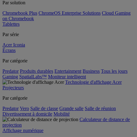
Par solution
Chromebook Plus
ChromeOS Enterprise Solutions
Cloud Gaming
on Chromebook
Tablettes
Par série
Acer Iconia
Écrans
Par catégorie
Predator
Produits durables
Entertainment
Business
Tous les jours
Gaming
SpatialLabs™
Moniteur intelligent
Technologie d'affichage Acer
Projecteurs
Par catégorie
Predator
Vero
Salle de classe
Grande salle
Salle de réunion
Divertissement à domicile
Mobilité
Calculateur de distance de
projection
Affichage numérique