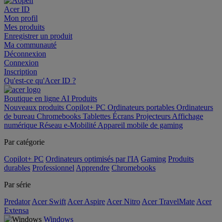
Acer ID
Mon profil
Mes produits
Enregistrer un produit
Ma communauté
Déconnexion
Connexion
Inscription
Qu'est-ce qu'Acer ID ?
Boutique en ligne
AI
Produits
Nouveaux produits
Copilot+ PC
Ordinateurs portables
Ordinateurs
de bureau
Chromebooks
Tablettes
Écrans
Projecteurs
Affichage
numérique
Réseau
e-Mobilité
Appareil mobile de gaming
Par catégorie
Copilot+ PC
Ordinateurs optimisés par l'IA
Gaming
Produits
durables
Professionnel
Apprendre
Chromebooks
Par série
Predator
Acer Swift
Acer Aspire
Acer Nitro
Acer TravelMate
Acer
Extensa
Windows