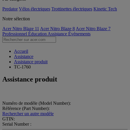
Predator
Vélos électriques
Trottinettes électriques
Kinetic Tech
Notre sélection
Acer Nitro Blaze 11
Acer Nitro Blaze 8
Acer Nitro Blaze 7
Professionnel
Éducation
Assistance
Événements
Accueil
Assistance
Assistance produit
TC-1760
Assistance produit
Numéro de modèle (Model Number):
Référence (Part Number):
Rechercher un autre modèle
GTIN:
Serial Number :