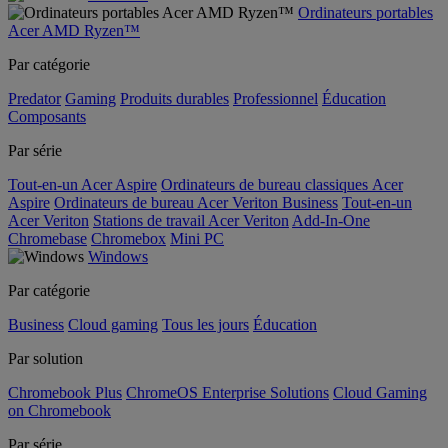
Ordinateurs portables
Acer AMD Ryzen™
Par catégorie
Predator
Gaming
Produits durables
Professionnel
Éducation
Composants
Par série
Tout-en-un Acer Aspire
Ordinateurs de bureau classiques Acer
Aspire
Ordinateurs de bureau Acer Veriton Business
Tout-en-un
Acer Veriton
Stations de travail Acer Veriton
Add-In-One
Chromebase
Chromebox
Mini PC
Windows
Par catégorie
Business
Cloud gaming
Tous les jours
Éducation
Par solution
Chromebook Plus
ChromeOS Enterprise Solutions
Cloud Gaming
on Chromebook
Par série