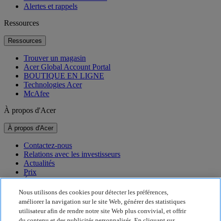
Alertes et rappels
Ressources
Ressources
Trouver un magasin
Acer Global Account Portal
BOUTIQUE EN LIGNE
Technologies Acer
McAfee
À propos d'Acer
À propos d'Acer
Contactez-nous
Relations avec les investisseurs
Actualités
Prix
Événements
Nous utilisons des cookies pour détecter les préférences,
Développement durable
améliorer la navigation sur le site Web, générer des statistiques
utilisateur afin de rendre notre site Web plus convivial, et offrir
Développement durable
du contenu et des publicités personnalisés. En cliquant sur