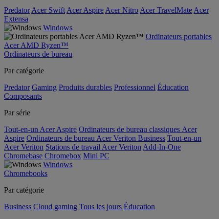
Predator
Acer Swift
Acer Aspire
Acer Nitro
Acer TravelMate
Acer
Extensa
Windows
Ordinateurs portables
Acer AMD Ryzen™
Ordinateurs de bureau
Par catégorie
Predator
Gaming
Produits durables
Professionnel
Éducation
Composants
Par série
Tout-en-un Acer Aspire
Ordinateurs de bureau classiques Acer
Aspire
Ordinateurs de bureau Acer Veriton Business
Tout-en-un
Acer Veriton
Stations de travail Acer Veriton
Add-In-One
Chromebase
Chromebox
Mini PC
Windows
Chromebooks
Par catégorie
Business
Cloud gaming
Tous les jours
Éducation