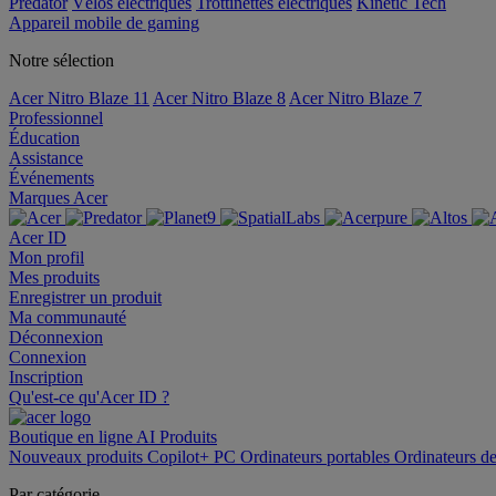
Predator
Vélos électriques
Trottinettes électriques
Kinetic Tech
Appareil mobile de gaming
Notre sélection
Acer Nitro Blaze 11
Acer Nitro Blaze 8
Acer Nitro Blaze 7
Professionnel
Éducation
Assistance
Événements
Marques Acer
Acer ID
Mon profil
Mes produits
Enregistrer un produit
Ma communauté
Déconnexion
Connexion
Inscription
Qu'est-ce qu'Acer ID ?
Boutique en ligne
AI
Produits
Nouveaux produits
Copilot+ PC
Ordinateurs portables
Ordinateurs d
Par catégorie