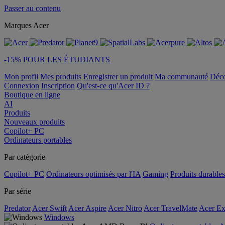
Passer au contenu
Marques Acer
-15% POUR LES ÉTUDIANTS
Mon profil
Mes produits
Enregistrer un produit
Ma communauté
Déc
Connexion
Inscription
Qu'est-ce qu'Acer ID ?
Boutique en ligne
AI
Produits
Nouveaux produits
Copilot+ PC
Ordinateurs portables
Par catégorie
Copilot+ PC
Ordinateurs optimisés par l'IA
Gaming
Produits durables
Par série
Predator
Acer Swift
Acer Aspire
Acer Nitro
Acer TravelMate
Acer Ex
Windows