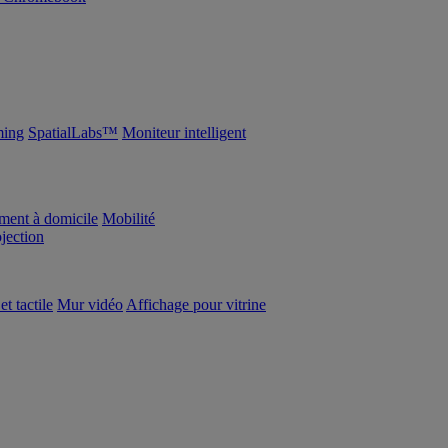
ing
SpatialLabs™
Moniteur intelligent
ement à domicile
Mobilité
ojection
et tactile
Mur vidéo
Affichage pour vitrine