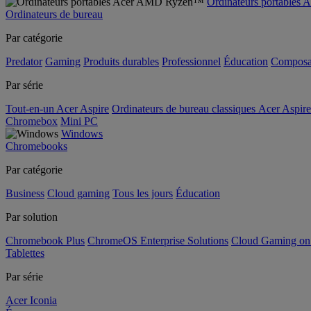
Ordinateurs portable
Ordinateurs de bureau
Par catégorie
Predator
Gaming
Produits durables
Professionnel
Éducation
Composa
Par série
Tout-en-un Acer Aspire
Ordinateurs de bureau classiques Acer Aspire
Chromebox
Mini PC
Windows
Chromebooks
Par catégorie
Business
Cloud gaming
Tous les jours
Éducation
Par solution
Chromebook Plus
ChromeOS Enterprise Solutions
Cloud Gaming o
Tablettes
Par série
Acer Iconia