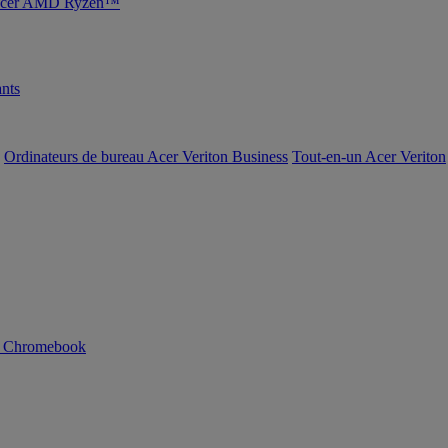
s Acer AMD Ryzen™
nts
Ordinateurs de bureau Acer Veriton Business
Tout-en-un Acer Veriton
n Chromebook