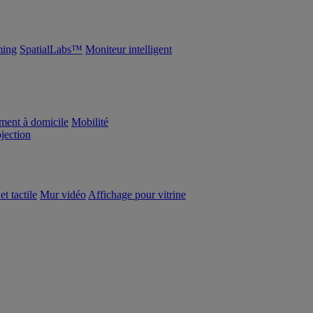
ing
SpatialLabs™
Moniteur intelligent
ement à domicile
Mobilité
ojection
et tactile
Mur vidéo
Affichage pour vitrine