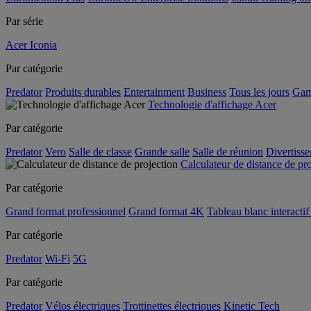
Par série
Acer Iconia
Par catégorie
Predator
Produits durables
Entertainment
Business
Tous les jours
Gam
Technologie d'affichage Acer
Par catégorie
Predator
Vero
Salle de classe
Grande salle
Salle de réunion
Divertiss
Calculateur de distance de pr
Par catégorie
Grand format professionnel
Grand format 4K
Tableau blanc interactif 
Par catégorie
Predator
Wi-Fi
5G
Par catégorie
Predator
Vélos électriques
Trottinettes électriques
Kinetic Tech