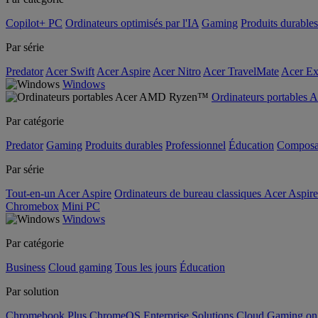
Copilot+ PC
Ordinateurs optimisés par l'IA
Gaming
Produits durables
Par série
Predator
Acer Swift
Acer Aspire
Acer Nitro
Acer TravelMate
Acer Ex
Windows
Ordinateurs portable
Par catégorie
Predator
Gaming
Produits durables
Professionnel
Éducation
Composa
Par série
Tout-en-un Acer Aspire
Ordinateurs de bureau classiques Acer Aspire
Chromebox
Mini PC
Windows
Par catégorie
Business
Cloud gaming
Tous les jours
Éducation
Par solution
Chromebook Plus
ChromeOS Enterprise Solutions
Cloud Gaming o