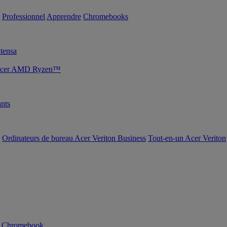
Professionnel
Apprendre
Chromebooks
tensa
s Acer AMD Ryzen™
nts
Ordinateurs de bureau Acer Veriton Business
Tout-en-un Acer Veriton
n Chromebook