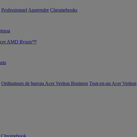
Professionnel
Apprendre
Chromebooks
tensa
s Acer AMD Ryzen™
nts
Ordinateurs de bureau Acer Veriton Business
Tout-en-un Acer Veriton
n Chromebook