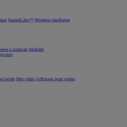
ing
SpatialLabs™
Moniteur intelligent
ement à domicile
Mobilité
ojection
et tactile
Mur vidéo
Affichage pour vitrine