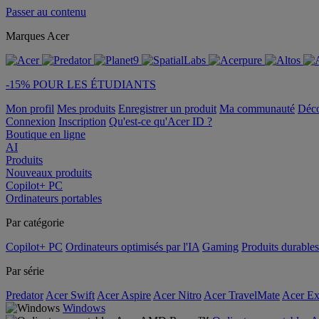
Passer au contenu
Marques Acer
-15% POUR LES ÉTUDIANTS
Mon profil
Mes produits
Enregistrer un produit
Ma communauté
Déc
Connexion
Inscription
Qu'est-ce qu'Acer ID ?
Boutique en ligne
AI
Produits
Nouveaux produits
Copilot+ PC
Ordinateurs portables
Par catégorie
Copilot+ PC
Ordinateurs optimisés par l'IA
Gaming
Produits durables
Par série
Predator
Acer Swift
Acer Aspire
Acer Nitro
Acer TravelMate
Acer Ex
Windows