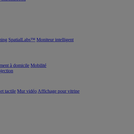
ing
SpatialLabs™
Moniteur intelligent
ement à domicile
Mobilité
ojection
et tactile
Mur vidéo
Affichage pour vitrine