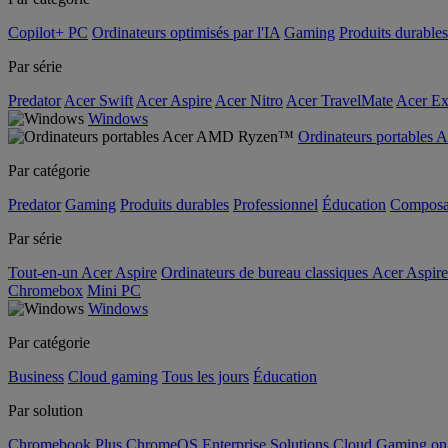
Copilot+ PC
Ordinateurs optimisés par l'IA
Gaming
Produits durables
Par série
Predator
Acer Swift
Acer Aspire
Acer Nitro
Acer TravelMate
Acer Ex
Windows
Ordinateurs portable
Par catégorie
Predator
Gaming
Produits durables
Professionnel
Éducation
Composa
Par série
Tout-en-un Acer Aspire
Ordinateurs de bureau classiques Acer Aspire
Chromebox
Mini PC
Windows
Par catégorie
Business
Cloud gaming
Tous les jours
Éducation
Par solution
Chromebook Plus
ChromeOS Enterprise Solutions
Cloud Gaming o