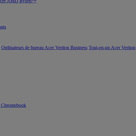
s Acer AMD Ryzen™
nts
Ordinateurs de bureau Acer Veriton Business
Tout-en-un Acer Veriton
n Chromebook