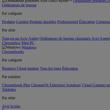
Ordinateurs portable
Ordinateurs de bureau
Par catégorie
Predator
Gaming
Produits durables
Professionnel
Éducation
Composa
Par série
Tout-en-un Acer Aspire
Ordinateurs de bureau classiques Acer Aspire
Chromebox
Mini PC
Windows
Chromebooks
Par catégorie
Business
Cloud gaming
Tous les jours
Éducation
Par solution
Chromebook Plus
ChromeOS Enterprise Solutions
Cloud Gaming o
Tablettes
Par série
Acer Iconia