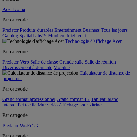
Acer Iconia
Par catégorie
Predator
Produits durables
Entertainment
Business
Tous les jours
Gaming
SpatialLabs™
Moniteur intelligent
Technologie d'affichage Acer
Par catégorie
Predator
Vero
Salle de classe
Grande salle
Salle de réunion
Divertissement à domicile
Mobilité
Calculateur de distance de
projection
Par catégorie
Grand format professionnel
Grand format 4K
Tableau blanc
interactif et tactile
Mur vidéo
Affichage pour vitrine
Par catégorie
Predator
Wi-Fi
5G
Par catégorie