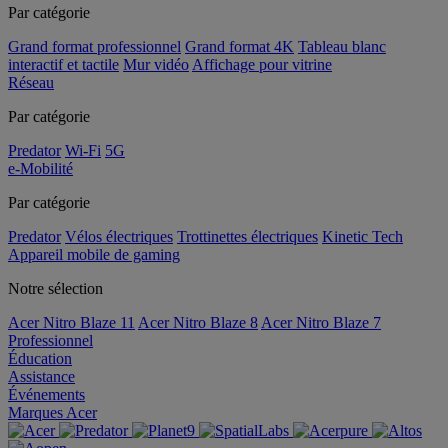
Par catégorie
Grand format professionnel
Grand format 4K
Tableau blanc
interactif et tactile
Mur vidéo
Affichage pour vitrine
Réseau
Par catégorie
Predator
Wi-Fi
5G
e-Mobilité
Par catégorie
Predator
Vélos électriques
Trottinettes électriques
Kinetic Tech
Appareil mobile de gaming
Notre sélection
Acer Nitro Blaze 11
Acer Nitro Blaze 8
Acer Nitro Blaze 7
Professionnel
Éducation
Assistance
Événements
Marques Acer