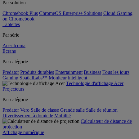
Par solution
Chromebook Plus
ChromeOS Enterprise Solutions
Cloud Gaming
on Chromebook
Tablettes
Par série
Acer Iconia
Écrans
Par catégorie
Predator
Produits durables
Entertainment
Business
Tous les jours
Gaming
SpatialLabs™
Moniteur intelligent
Technologie d'affichage Acer
Projecteurs
Par catégorie
Predator
Vero
Salle de classe
Grande salle
Salle de réunion
Divertissement à domicile
Mobilité
Calculateur de distance de
projection
Affichage numérique