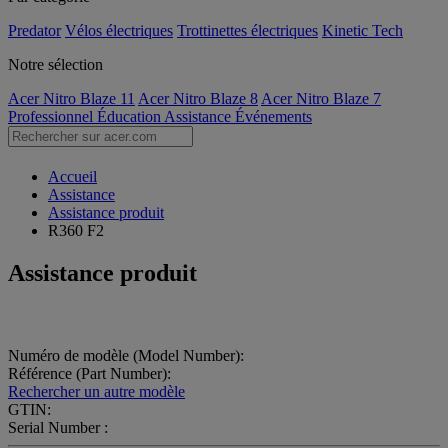
Predator
Vélos électriques
Trottinettes électriques
Kinetic Tech
Notre sélection
Acer Nitro Blaze 11
Acer Nitro Blaze 8
Acer Nitro Blaze 7
Professionnel
Éducation
Assistance
Événements
Accueil
Assistance
Assistance produit
R360 F2
Assistance produit
Numéro de modèle (Model Number):
Référence (Part Number):
Rechercher un autre modèle
GTIN:
Serial Number :