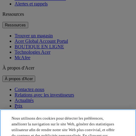
Alertes et rappels
Ressources
Ressources
Trouver un magasin
Acer Global Account Portal
BOUTIQUE EN LIGNE
Technologies Acer
McAfee
À propos d'Acer
À propos d'Acer
Contactez-nous
Relations avec les investisseurs
Actualités
Prix
Événements
Nous utilisons des cookies pour détecter les préférences,
Développement durable
améliorer la navigation sur le site Web, générer des statistiques
utilisateur afin de rendre notre site Web plus convivial, et offrir
Développement durable
du contenu et des publicités personnalisés. En cliquant sur