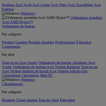
Predator
Acer Swift
Acer Aspire
Acer Nitro
Acer TravelMate
Acer
Extensa
Windows
Ordinateurs portables
Acer AMD Ryzen™
Ordinateurs de bureau
Par catégorie
Predator
Gaming
Produits durables
Professionnel
Éducation
Composants
Par série
Tout-en-un Acer Aspire
Ordinateurs de bureau classiques Acer
Aspire
Ordinateurs de bureau Acer Veriton Business
Tout-en-un
Acer Veriton
Stations de travail Acer Veriton
Add-In-One
Chromebase
Chromebox
Mini PC
Windows
Chromebooks
Par catégorie
Business
Cloud gaming
Tous les jours
Éducation