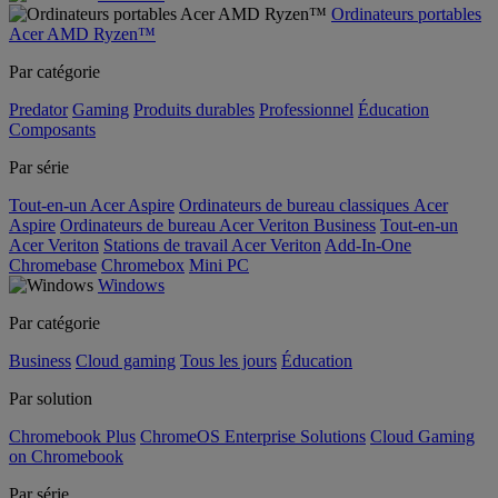
Ordinateurs portables
Acer AMD Ryzen™
Par catégorie
Predator
Gaming
Produits durables
Professionnel
Éducation
Composants
Par série
Tout-en-un Acer Aspire
Ordinateurs de bureau classiques Acer
Aspire
Ordinateurs de bureau Acer Veriton Business
Tout-en-un
Acer Veriton
Stations de travail Acer Veriton
Add-In-One
Chromebase
Chromebox
Mini PC
Windows
Par catégorie
Business
Cloud gaming
Tous les jours
Éducation
Par solution
Chromebook Plus
ChromeOS Enterprise Solutions
Cloud Gaming
on Chromebook
Par série