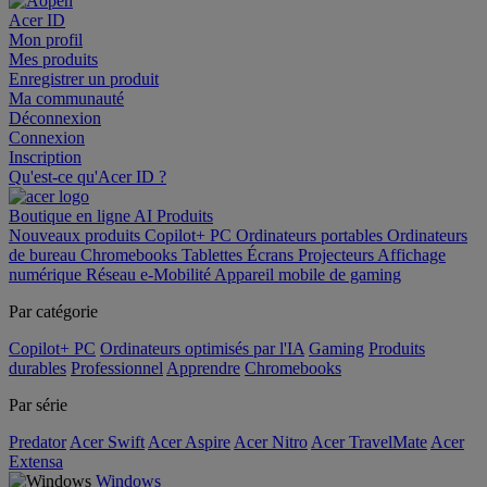
Acer ID
Mon profil
Mes produits
Enregistrer un produit
Ma communauté
Déconnexion
Connexion
Inscription
Qu'est-ce qu'Acer ID ?
Boutique en ligne
AI
Produits
Nouveaux produits
Copilot+ PC
Ordinateurs portables
Ordinateurs
de bureau
Chromebooks
Tablettes
Écrans
Projecteurs
Affichage
numérique
Réseau
e-Mobilité
Appareil mobile de gaming
Par catégorie
Copilot+ PC
Ordinateurs optimisés par l'IA
Gaming
Produits
durables
Professionnel
Apprendre
Chromebooks
Par série
Predator
Acer Swift
Acer Aspire
Acer Nitro
Acer TravelMate
Acer
Extensa
Windows