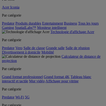
Acer Iconia
Par catégorie
Predator
Produits durables
Entertainment
Business
Tous les jours
Gaming
SpatialLabs™
Moniteur intelligent
Technologie d'affichage Acer
Par catégorie
Predator
Vero
Salle de classe
Grande salle
Salle de réunion
Divertissement à domicile
Mobilité
Calculateur de distance de
projection
Par catégorie
Grand format professionnel
Grand format 4K
Tableau blanc
interactif et tactile
Mur vidéo
Affichage pour vitrine
Par catégorie
Predator
Wi-Fi
5G
Par catégorie