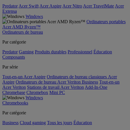
Predator
Acer Swift
Acer Aspire
Acer Nitro
Acer TravelMate
Acer
Extensa
Windows
Ordinateurs portables
Acer AMD Ryzen™
Ordinateurs de bureau
Par catégorie
Predator
Gaming
Produits durables
Professionnel
Éducation
Composants
Par série
Tout-en-un Acer Aspire
Ordinateurs de bureau classiques Acer
Aspire
Ordinateurs de bureau Acer Veriton Business
Tout-en-un
Acer Veriton
Stations de travail Acer Veriton
Add-In-One
Chromebase
Chromebox
Mini PC
Windows
Chromebooks
Par catégorie
Business
Cloud gaming
Tous les jours
Éducation