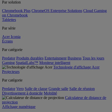
Par solution
Chromebook Plus
ChromeOS Enterprise Solutions
Cloud Gaming
on Chromebook
Tablettes
Par série
Acer Iconia
Écrans
Par catégorie
Predator
Produits durables
Entertainment
Business
Tous les jours
Gaming
SpatialLabs™
Moniteur intelligent
Technologie d'affichage Acer
Projecteurs
Par catégorie
Predator
Vero
Salle de classe
Grande salle
Salle de réunion
Divertissement à domicile
Mobilité
Calculateur de distance de
projection
Affichage numérique