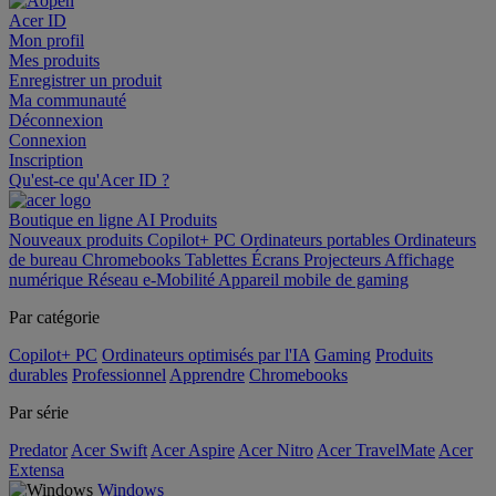
Acer ID
Mon profil
Mes produits
Enregistrer un produit
Ma communauté
Déconnexion
Connexion
Inscription
Qu'est-ce qu'Acer ID ?
Boutique en ligne
AI
Produits
Nouveaux produits
Copilot+ PC
Ordinateurs portables
Ordinateurs
de bureau
Chromebooks
Tablettes
Écrans
Projecteurs
Affichage
numérique
Réseau
e-Mobilité
Appareil mobile de gaming
Par catégorie
Copilot+ PC
Ordinateurs optimisés par l'IA
Gaming
Produits
durables
Professionnel
Apprendre
Chromebooks
Par série
Predator
Acer Swift
Acer Aspire
Acer Nitro
Acer TravelMate
Acer
Extensa
Windows