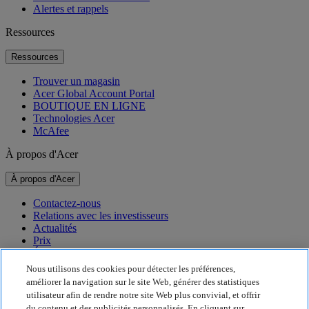
Alertes et rappels
Ressources
Ressources
Trouver un magasin
Acer Global Account Portal
BOUTIQUE EN LIGNE
Technologies Acer
McAfee
À propos d'Acer
À propos d'Acer
Contactez-nous
Relations avec les investisseurs
Actualités
Prix
Événements
Nous utilisons des cookies pour détecter les préférences,
Développement durable
améliorer la navigation sur le site Web, générer des statistiques
utilisateur afin de rendre notre site Web plus convivial, et offrir
Développement durable
du contenu et des publicités personnalisés. En cliquant sur