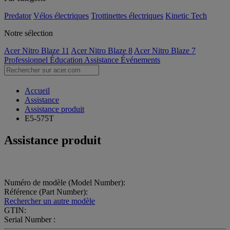
Predator
Vélos électriques
Trottinettes électriques
Kinetic Tech
Notre sélection
Acer Nitro Blaze 11
Acer Nitro Blaze 8
Acer Nitro Blaze 7
Professionnel
Éducation
Assistance
Événements
Accueil
Assistance
Assistance produit
E5-575T
Assistance produit
Numéro de modèle (Model Number):
Référence (Part Number):
Rechercher un autre modèle
GTIN:
Serial Number :