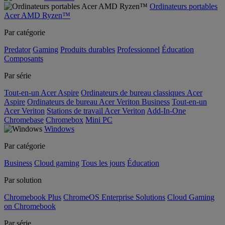
Ordinateurs portables
Acer AMD Ryzen™
Par catégorie
Predator
Gaming
Produits durables
Professionnel
Éducation
Composants
Par série
Tout-en-un Acer Aspire
Ordinateurs de bureau classiques Acer
Aspire
Ordinateurs de bureau Acer Veriton Business
Tout-en-un
Acer Veriton
Stations de travail Acer Veriton
Add-In-One
Chromebase
Chromebox
Mini PC
Windows
Par catégorie
Business
Cloud gaming
Tous les jours
Éducation
Par solution
Chromebook Plus
ChromeOS Enterprise Solutions
Cloud Gaming
on Chromebook
Par série