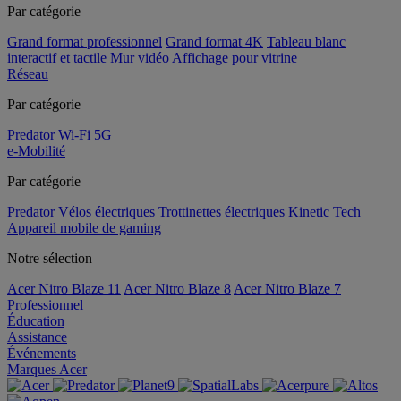
Par catégorie
Grand format professionnel
Grand format 4K
Tableau blanc
interactif et tactile
Mur vidéo
Affichage pour vitrine
Réseau
Par catégorie
Predator
Wi-Fi
5G
e-Mobilité
Par catégorie
Predator
Vélos électriques
Trottinettes électriques
Kinetic Tech
Appareil mobile de gaming
Notre sélection
Acer Nitro Blaze 11
Acer Nitro Blaze 8
Acer Nitro Blaze 7
Professionnel
Éducation
Assistance
Événements
Marques Acer