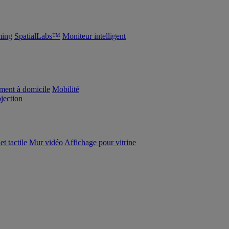
ing
SpatialLabs™
Moniteur intelligent
ement à domicile
Mobilité
ojection
et tactile
Mur vidéo
Affichage pour vitrine