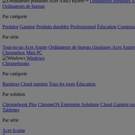
Ordinateurs portable
Ordinateurs de bureau
Par catégorie
Predator
Gaming
Produits durables
Professionnel
Éducation
Composa
Par série
Tout-en-un Acer Aspire
Ordinateurs de bureau classiques Acer Aspire
Chromebox
Mini PC
Windows
Chromebooks
Par catégorie
Business
Cloud gaming
Tous les jours
Éducation
Par solution
Chromebook Plus
ChromeOS Enterprise Solutions
Cloud Gaming o
Tablettes
Par série
Acer Iconia