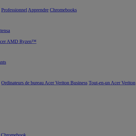
Professionnel
Apprendre
Chromebooks
tensa
s Acer AMD Ryzen™
nts
Ordinateurs de bureau Acer Veriton Business
Tout-en-un Acer Veriton
n Chromebook