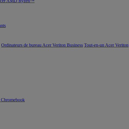
s Acer AMD Ryzen™
nts
Ordinateurs de bureau Acer Veriton Business
Tout-en-un Acer Veriton
n Chromebook