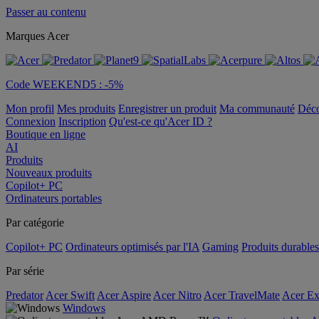
Passer au contenu
Marques Acer
Code WEEKEND5 : -5%
Mon profil
Mes produits
Enregistrer un produit
Ma communauté
Déc
Connexion
Inscription
Qu'est-ce qu'Acer ID ?
Boutique en ligne
AI
Produits
Nouveaux produits
Copilot+ PC
Ordinateurs portables
Par catégorie
Copilot+ PC
Ordinateurs optimisés par l'IA
Gaming
Produits durables
Par série
Predator
Acer Swift
Acer Aspire
Acer Nitro
Acer TravelMate
Acer Ex
Windows