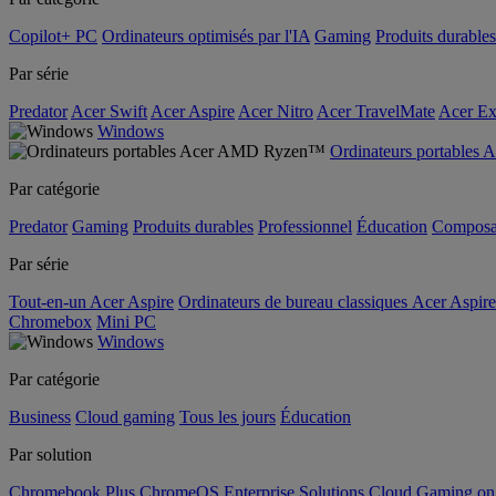
Copilot+ PC
Ordinateurs optimisés par l'IA
Gaming
Produits durables
Par série
Predator
Acer Swift
Acer Aspire
Acer Nitro
Acer TravelMate
Acer Ex
Windows
Ordinateurs portable
Par catégorie
Predator
Gaming
Produits durables
Professionnel
Éducation
Composa
Par série
Tout-en-un Acer Aspire
Ordinateurs de bureau classiques Acer Aspire
Chromebox
Mini PC
Windows
Par catégorie
Business
Cloud gaming
Tous les jours
Éducation
Par solution
Chromebook Plus
ChromeOS Enterprise Solutions
Cloud Gaming o