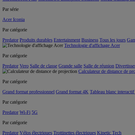
Par série
Acer Iconia
Par catégorie
Predator
Produits durables
Entertainment
Business
Tous les jours
Gam
Technologie d'affichage Acer
Par catégorie
Predator
Vero
Salle de classe
Grande salle
Salle de réunion
Divertiss
Calculateur de distance de pr
Par catégorie
Grand format professionnel
Grand format 4K
Tableau blanc interactif 
Par catégorie
Predator
Wi-Fi
5G
Par catégorie
Predator
Vélos électriques
Trottinettes électriques
Kinetic Tech