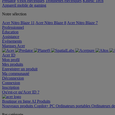
Predator
Vélos électriques
Trottinettes électriques
Kinetic Tech
Appareil mobile de gaming
Notre sélection
Acer Nitro Blaze 11
Acer Nitro Blaze 8
Acer Nitro Blaze 7
Professionnel
Éducation
Assistance
Événements
Marques Acer
Acer ID
Mon profil
Mes produits
Enregistrer un produit
Ma communauté
Déconnexion
Connexion
Inscription
Qu'est-ce qu'Acer ID ?
Boutique en ligne
AI
Produits
Nouveaux produits
Copilot+ PC
Ordinateurs portables
Ordinateurs d
Par catégorie