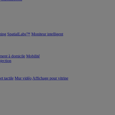
ing
SpatialLabs™
Moniteur intelligent
ement à domicile
Mobilité
ojection
et tactile
Mur vidéo
Affichage pour vitrine